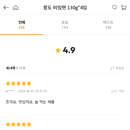
팔도 비빔면 130g*4입
전체
포토
텍스트
434
194
240
4.9
434개
의 리뷰
평점순
lc****
2026-08-07 18:47:01
신고 / 차단
조아요. 맛있어요. 늘 먹는 제품