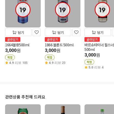
19
19
19
담기
담기
담기
골라담기
골라담기
골라담기
1664블랑500ml
1866 블론드 500ml
바르슈타이너 필스너
500ml
3,000
3,000
원
원
3,000
원
픽업
픽업
픽업
4.9
리뷰 105
4.9
리뷰 23
5.0
리뷰 4
관련상품 추천해 드려요