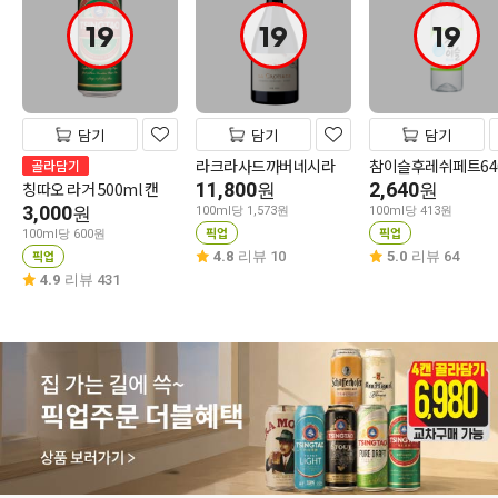
19
19
19
담기
담기
담기
라크라사드까버네시라
참이슬후레쉬페트64
골라담기
칭따오 라거 500ml 캔
11,800
2,640
원
원
3,000
원
100ml당 1,573원
100ml당 413원
픽업
픽업
100ml당 600원
픽업
4.8
리뷰 10
5.0
리뷰 64
4.9
리뷰 431