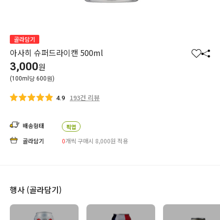
골라담기
아사히 슈퍼드라이캔 500ml
찜
공
3,000
원
하
유
(100ml당 600원)
기
하
기
193건 리뷰
4.9
배송형태
픽업
골라담기
0
개씩 구매시 8,000
원
적용
행사 (골라담기)