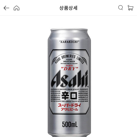
상품상세
가
가
가
할
별
할
별
할
별
인
5
인
5
인
5
격
격
격
전
개
전
개
전
개
가
만
가
만
가
만
격
점
격
점
격
점
중
중
중