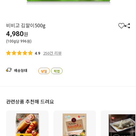
비비고 김말이500g
찜
공
4,980
원
하
유
(100g당 996원)
기
하
기
250건 리뷰
4.9
배송형태
당일
픽업
관련상품 추천해 드려요