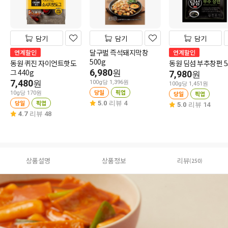
담기
담기
담기
달구벌 즉석돼지막창
연계할인
연계할인
500g
동원 퀴진 자이언트핫도
동원 딤섬 부추창펀 5
그 440g
6,980
원
7,980
원
7,480
원
100g당 1,396원
100g당 1,451원
당일
픽업
10g당 170원
당일
픽업
당일
픽업
5.0
리뷰 4
5.0
리뷰 14
4.7
리뷰 48
상품설명
상품정보
리뷰
(250)