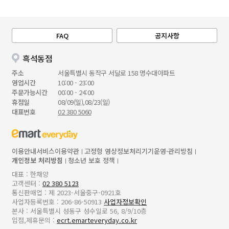
FAQ
공지사항
흑석동점
주소
서울특별시 동작구 서달로 158 명수대아파트
영업시간
10:00 - 23:00
주문가능시간
00:00 - 24:00
휴점일
08/09(일),08/23(일)
대표번호
02 380 5060
이용안내
서비스이용약관
고정형 영상정보처리기기운영·관리방침
개인정보 처리방침
청소년 보호 정책
대표 : 한채양
고객센터 :
02 380 5123
통신판매업 : 제 2023-서울중구-0921호
사업자등록번호 : 206-86-50913
사업자정보확인
본사 : 서울특별시 성동구 성수일로 56, 8/9/10층
입점,제휴문의 :
ecrt.emarteveryday.co.kr