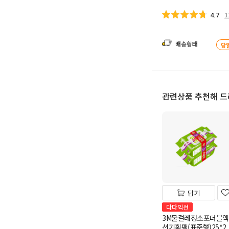
1
4.7
배송형태
당
관련상품 추천해 
담기
다다익선
3M물걸레청소포더블액
션기획팩(표준형)25*2