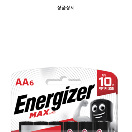
상품상세
리
가
가
할
별
할
0.0
뷰
인
5
인
0
격
격
전
개
전
가
만
가
격
점
격
중