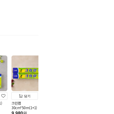
기
담기
담기
담기
)
크린랩
5K 프라이스 냄비 편수
명진 니트릴 다
30cm*50m(1+1)
16cm
중(100매)
9,980
4,980
8,980
원
원
원