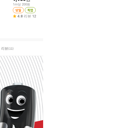
1m당 200원
1개당 4,980원
1매당 90원
당일
픽업
당일
픽업
당일
픽업
4.8
리뷰 12
4.2
리뷰 6
4.6
리뷰 8
리뷰
(11)