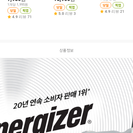
1개당 1,995원
당일
픽업
당일
픽업
당일
픽업
4.9
리뷰 21
5.0
리뷰 3
4.9
리뷰 71
상품정보