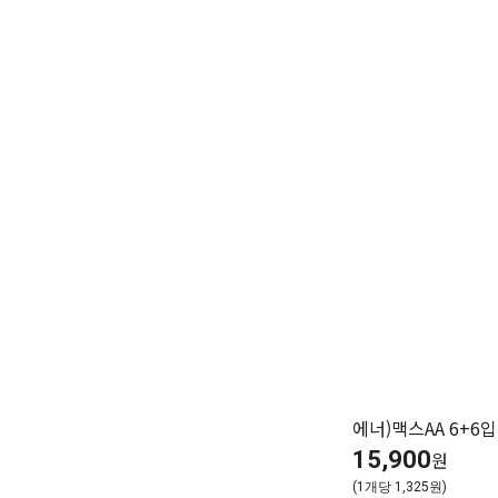
에너)맥스AA 6+6입
15,900
원
(1개당 1,325원)