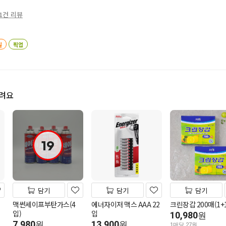
1건 리뷰
일
픽업
드려요
19
담기
담기
담기
맥썬세이프부탄가스(4
에너자이저 맥스 AAA 22
크린장갑 200매(1+1
입)
입
10,980
원
7,980
13,900
원
원
1매당 27원