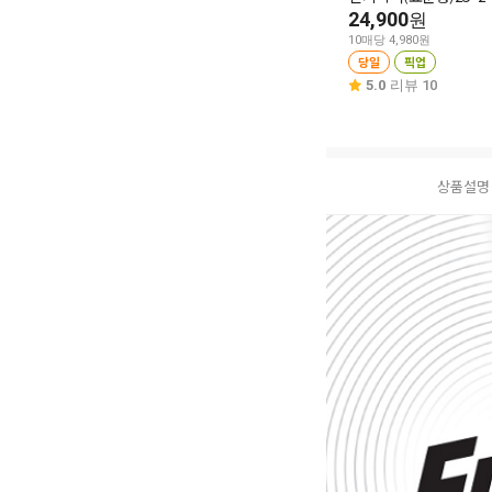
24,900
원
10매당 4,980원
당일
픽업
5.0
리뷰 10
상품설명