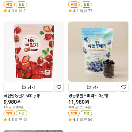
당일
픽업
당일
픽업
4.0
리뷰 2
4.9
리뷰 77
담기
담기
국산냉동딸기500g/봉
냉동왕블루베리500g/봉
9,980
11,980
원
원
1개당 9,980원
100g당 2,396원
당일
픽업
당일
픽업
4.8
리뷰 65
4.8
리뷰 56