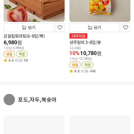
담기
담기
강원찰토마토(6~8입/팩)
다다익선
6,980
성주참외 3~8입/봉
원
11,980
1개당 6,980원
10%
10,780
원
당일
픽업
1개당 10,780원
4.6
리뷰 58
당일
픽업
4.6
리뷰 446
포도,자두,복숭아