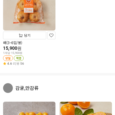
담기
배(3~6입/봉)
15,900
원
1개당 15,900원
당일
픽업
4.6
리뷰 56
감귤,만감류