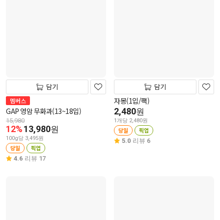
담기
담기
자몽(1입/팩)
멤버스
GAP 영암 무화과(13~18입)
2,480
원
15,980
1개당 2,480원
12%
13,980
원
당일
픽업
100g당 3,495원
5.0
리뷰 6
당일
픽업
4.6
리뷰 17