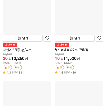
담기
담기
다다익선
다다익선
샤인머스캣(1kg/박스)
부드러운복숭아4~7입/팩
16,580
12,800
20%
13,260
10%
11,520
원
원
100g당 1,326원
1개당 11,520원
당일
픽업
당일
픽업
4.3
리뷰 331
4.4
리뷰 480