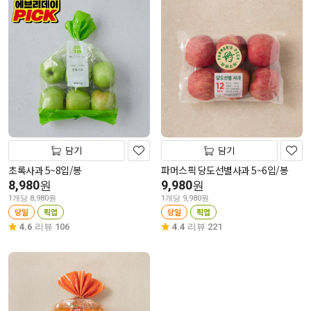
담기
담기
초록사과 5~8입/봉
파머스픽 당도선별사과 5~6입/봉
8,980
9,980
원
원
1개당 8,980원
1개당 9,980원
당일
픽업
당일
픽업
4.6
리뷰 106
4.4
리뷰 221