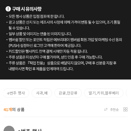
e번주 행사
사과,배
감귤,만감류
딸기,키위,블루베리
41개
의 상품
추천순