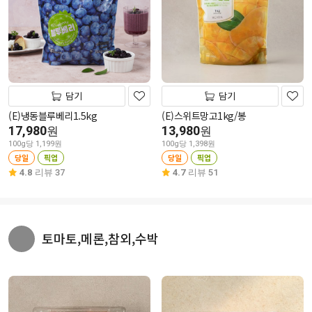
담기
담기
(E)냉동블루베리1.5kg
(E)스위트망고1kg/봉
17,980
13,980
원
원
100g당 1,199원
100g당 1,398원
당일
픽업
당일
픽업
4.8
리뷰 37
4.7
리뷰 51
토마토,메론,참외,수박