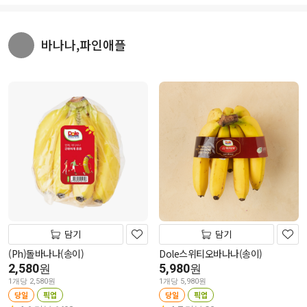
바나나,파인애플
담기
담기
(Ph)돌바나나(송이)
Dole스위티오바나나(송이)
2,580
5,980
원
원
1개당 2,580원
1개당 5,980원
당일
픽업
당일
픽업