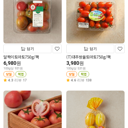
담기
담기
달짝이토마토750g/팩
(T)대추방울토마토750g/팩
6,980
3,980
원
원
100g당 931원
100g당 531원
당일
픽업
당일
픽업
4.3
리뷰 17
4.6
리뷰 138