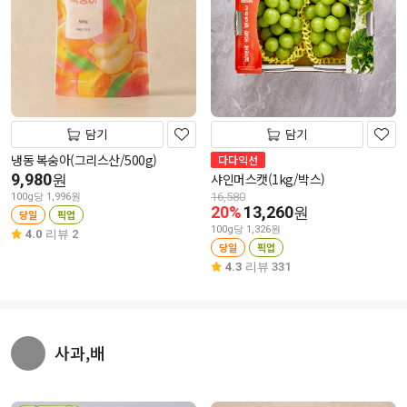
담기
담기
냉동 복숭아(그리스산/500g)
다다익선
9,980
샤인머스캣(1kg/박스)
원
16,580
100g당 1,996원
20%
13,260
원
당일
픽업
100g당 1,326원
4.0
리뷰 2
당일
픽업
4.3
리뷰 331
사과,배