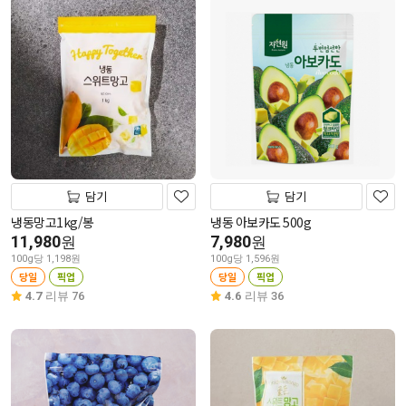
담기
담기
냉동망고1kg/봉
냉동 아보카도 500g
11,980
7,980
원
원
100g당 1,198원
100g당 1,596원
당일
픽업
당일
픽업
4.7
리뷰 76
4.6
리뷰 36