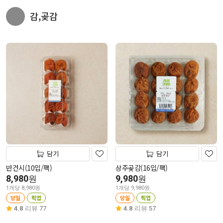
감,곶감
담기
담기
반건시(10입/팩)
상주곶감(16입/팩)
8,980
9,980
원
원
1개당 8,980원
1개당 9,980원
당일
픽업
당일
픽업
4.8
리뷰 77
4.8
리뷰 57