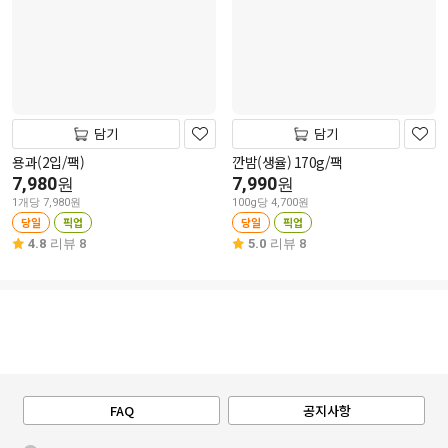
담기
담기
용과(2입/팩)
깐밤(생율) 170g/팩
7,980
7,990
원
원
1개당 7,980원
100g당 4,700원
당일
픽업
당일
픽업
4.8
리뷰 8
5.0
리뷰 8
FAQ
공지사항