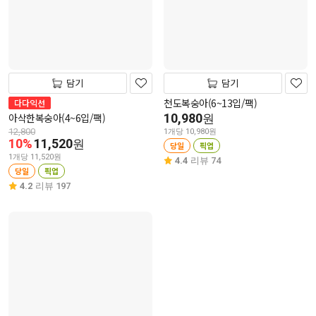
담기
담기
천도복숭아(6~13입/팩)
다다익선
아삭한복숭아(4~6입/팩)
10,980
원
12,800
1개당 10,980원
10%
11,520
원
당일
픽업
1개당 11,520원
4.4
리뷰 74
당일
픽업
4.2
리뷰 197