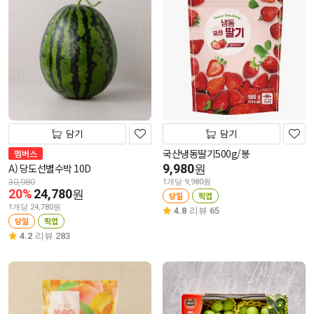
담기
담기
국산냉동딸기500g/봉
멤버스
A) 당도선별수박 10D
9,980
원
30,980
1개당 9,980원
20%
24,780
원
당일
픽업
1개당 24,780원
4.8
리뷰 65
당일
픽업
4.2
리뷰 283