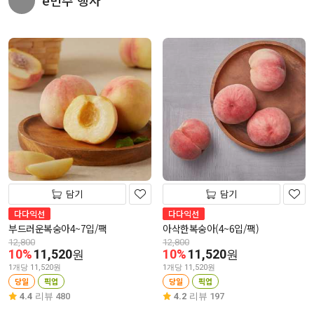
e번주 행사
담기
담기
다다익선
다다익선
부드러운복숭아4~7입/팩
아삭한복숭아(4~6입/팩)
12,800
12,800
10%
11,520
10%
11,520
원
원
1개당 11,520원
1개당 11,520원
당일
픽업
당일
픽업
4.4
리뷰 480
4.2
리뷰 197