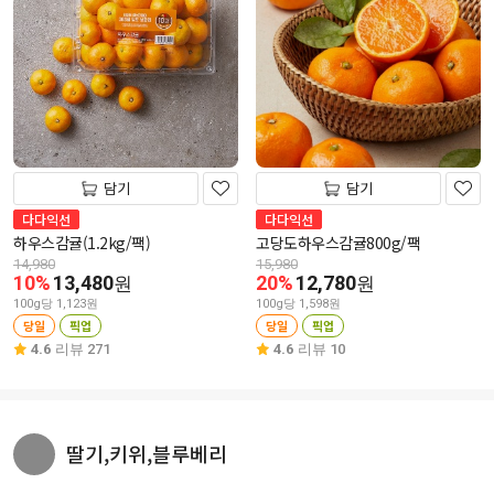
담기
담기
다다익선
다다익선
하우스감귤(1.2kg/팩)
고당도하우스감귤800g/팩
14,980
15,980
10%
13,480
20%
12,780
원
원
100g당 1,123원
100g당 1,598원
당일
픽업
당일
픽업
4.6
리뷰 271
4.6
리뷰 10
딸기,키위,블루베리