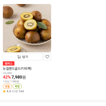
담기
멤버스
뉴질랜드골드키위(팩)
13,980
42%
7,980
원
1개당 7,980원
당일
픽업
4.6
리뷰 344