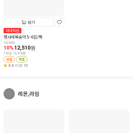
담기
다다익선
햇사레복숭아 5~6입/팩
13,900
10%
12,510
원
1개당 12,510원
당일
픽업
3.6
리뷰 13
레몬,라임