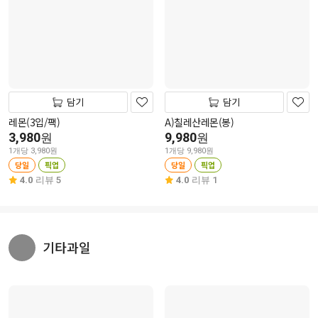
담기
담기
레몬(3입/팩)
A)칠레산레몬(봉)
3,980
9,980
원
원
1개당 3,980원
1개당 9,980원
당일
픽업
당일
픽업
4.0
리뷰 5
4.0
리뷰 1
기타과일