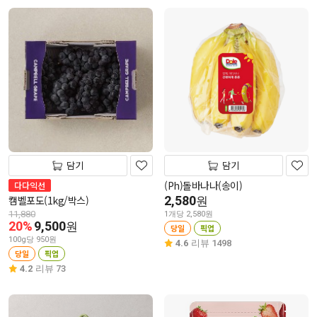
담기
담기
(Ph)돌바나나(송이)
다다익선
캠벨포도(1kg/박스)
2,580
원
11,880
1개당 2,580원
20%
9,500
원
당일
픽업
100g당 950원
4.6
리뷰 1498
당일
픽업
4.2
리뷰 73