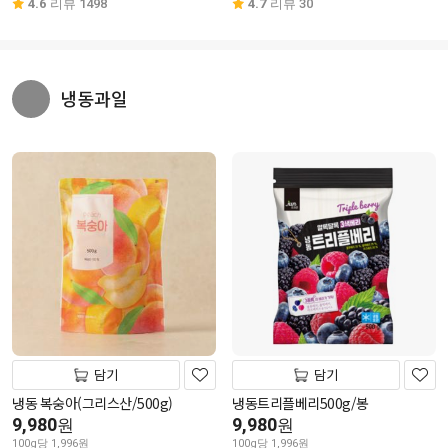
4.6
리뷰 1498
4.7
리뷰 30
냉동과일
담기
담기
냉동 복숭아(그리스산/500g)
냉동트리플베리500g/봉
9,980
9,980
원
원
100g당 1,996원
100g당 1,996원