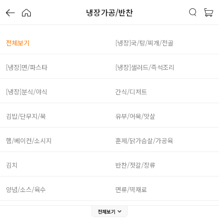
냉장가공/반찬
전체보기
[냉장]국/탕/찌개/전골
[냉장]면/파스타
[냉장]샐러드/즉석조리
[냉장]분식/야식
간식/디저트
김밥/단무지/묵
유부/어묵/맛살
햄/베이컨/소시지
훈제/닭가슴살/가공육
김치
반찬/젓갈/장류
양념/소스/육수
면류/떡재료
전체보기