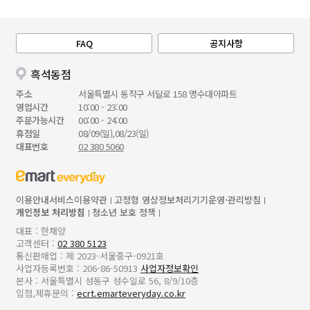
FAQ
공지사항
흑석동점
주소
서울특별시 동작구 서달로 158 명수대아파트
영업시간
10:00 - 23:00
주문가능시간
00:00 - 24:00
휴점일
08/09(일),08/23(일)
대표번호
02 380 5060
이용안내
서비스이용약관
고정형 영상정보처리기기운영·관리방침
개인정보 처리방침
청소년 보호 정책
대표 : 한채양
고객센터 :
02 380 5123
통신판매업 : 제 2023-서울중구-0921호
사업자등록번호 : 206-86-50913
사업자정보확인
본사 : 서울특별시 성동구 성수일로 56, 8/9/10층
입점,제휴문의 :
ecrt.emarteveryday.co.kr