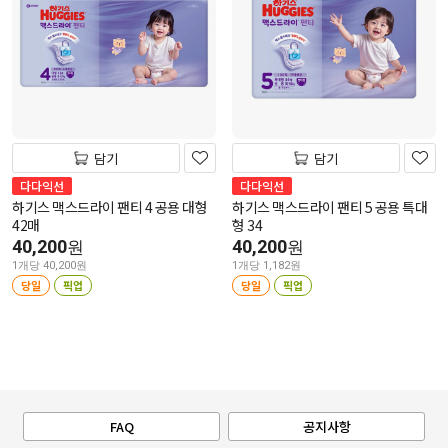
담기
담기
다다익선
다다익선
하기스 맥스드라이 팬티 4 공용 대형
하기스 맥스드라이 팬티 5 공용 특대
42매
형 34
40,200
40,200
원
원
1개당 40,200원
1개당 1,182원
당일
픽업
당일
픽업
FAQ
공지사항