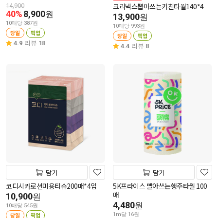
크리넥스뽑아쓰는키친타월140*4
14,900
40%
8,900
원
13,900
원
10매당 387원
10매당 993원
당일
픽업
당일
픽업
4.9
리뷰 18
4.4
리뷰 8
담기
담기
코디시카로션미용티슈200매*4입
5K프라이스 빨아쓰는행주타월 100
매
10,900
원
4,480
원
10매당 545원
당일
픽업
1m당 16원