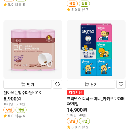
당일
픽업
5.0
리뷰 8
5.0
리뷰 7
담기
담기
빨아쓰는행주타월50*3
다다익선
8,900
크리넥스 디럭스 미니_카카오 230매
원
X6개입
10매당 1,780원
14,900
원
당일
픽업
10매당 648원
5.0
리뷰 6
당일
픽업
5.0
리뷰 2