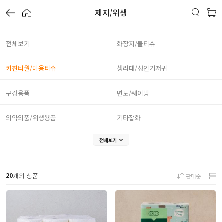
제지/위생
전체보기
화장지/물티슈
키친타월/미용티슈
생리대/성인기저귀
구강용품
면도/쉐이빙
의약외품/위생용품
기타잡화
전체보기
20
판매순
개의 상품