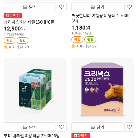
담기
담기
깨끗한나라 여행용 미용티슈 70매
다다익선
(신)
크리넥스 키친타월150매*8롤
1,180
원
12,900
원
10매당 169원
10매당 860원
당일
픽업
당일
픽업
4.8
리뷰 22
4.7
리뷰 28
담기
담기
코디 내추럴 미용티슈 230매*6입
다다익선