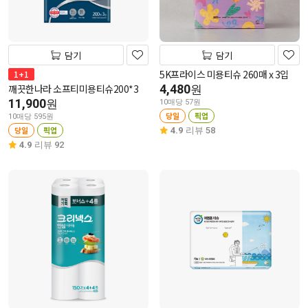
담기
담기
5K프라이스 미용티슈 260매 x 3입
1+1
깨끗한나라 소프티미용티슈200*3
4,480
원
11,900
원
10매당 57원
당일
픽업
10매당 595원
당일
픽업
4.9
리뷰 58
4.9
리뷰 92