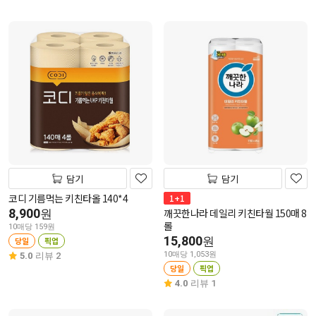
담기
담기
코디 기름먹는 키친타올 140*4
1+1
8,900
깨끗한나라 데일리 키친타월 150매 8
원
롤
10매당 159원
15,800
원
당일
픽업
10매당 1,053원
5.0
리뷰 2
당일
픽업
4.0
리뷰 1