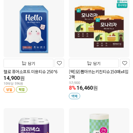
담기
담기
헬로 퓨어소프트 미용티슈 250*6
[택]모)뽑아쓰는키친티슈150매x4입
2팩
14,900
원
17,900
10매당 596원
8%
16,460
원
당일
픽업
택배