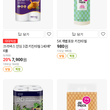
담기
담기
5K 개별포장 키친타월
다다익선
크리넥스 안심 3겹 키친타월 140매*
980
원
4롤
1개당 980원
9,900
당일
픽업
20%
7,900
원
10매당 564원
당일
픽업