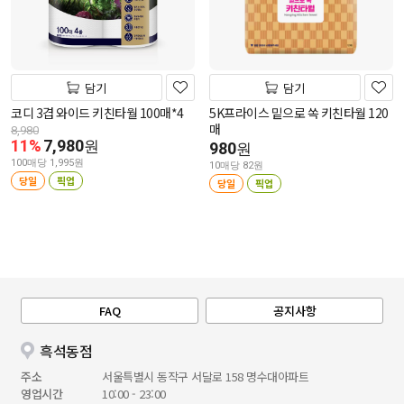
담기
담기
코디 3겹 와이드 키친타월 100매*4
5K프라이스 밑으로 쏙 키친타월 120
매
8,980
11%
7,980
원
980
원
100매당 1,995원
10매당 82원
당일
픽업
당일
픽업
FAQ
공지사항
흑석동점
주소
서울특별시 동작구 서달로 158 명수대아파트
영업시간
10:00 - 23:00