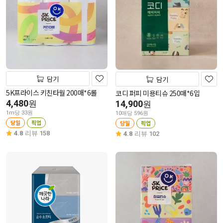
담기
담기
5K프라이스 키친타월 200매*6롤
코디 퍼피 미용티슈 250매*6입
4,480
원
14,900
원
1m당 33원
10매당 596원
당일
픽업
당일
픽업
4.8
리뷰 158
4.8
리뷰 102