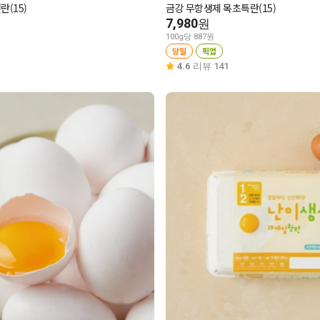
란(15)
금강 무항생제 목초특란(15)
7,980
원
100g당 887원
당일
픽업
4.6
리뷰 141