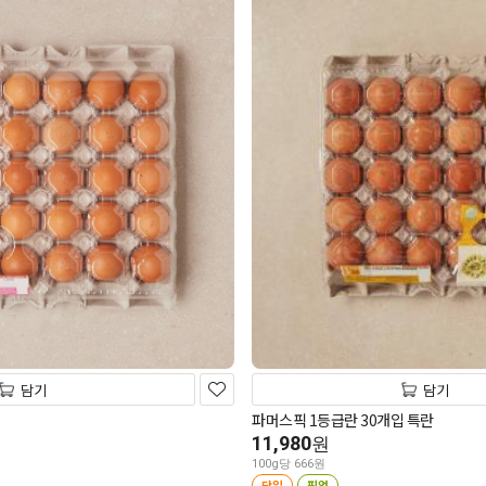
담기
담기
파머스픽 1등급란 30개입 특란
11,980
원
100g당 666원
당일
픽업