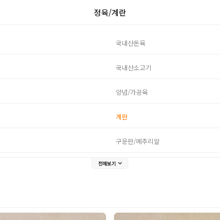
정육/계란
국내산돈육
국내산소고기
양념/가공육
계란
구운란/메추리알
전체보기