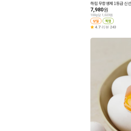
하림 무항생제 1등급 신선
7,980
원
100g당 1,023원
당일
픽업
4.7
리뷰 243