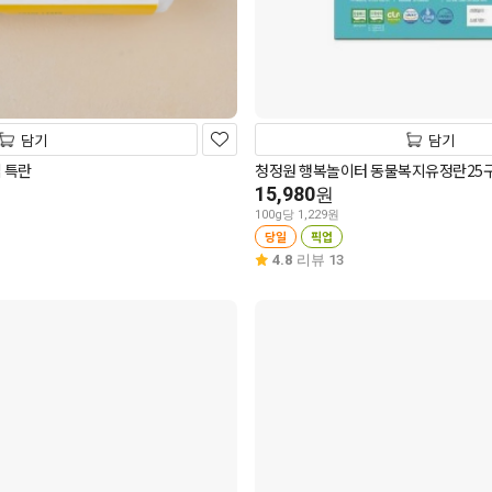
담기
담기
 특란
청정원 행복놀이터 동물복지유정란25
15,980
원
100g당 1,229원
당일
픽업
4.8
리뷰 13