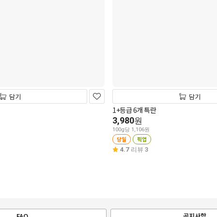
담기
담기
1+등급 6개 특란
3,980
원
100g당 1,106원
당일
픽업
4.7
리뷰 3
FAQ
공지사항