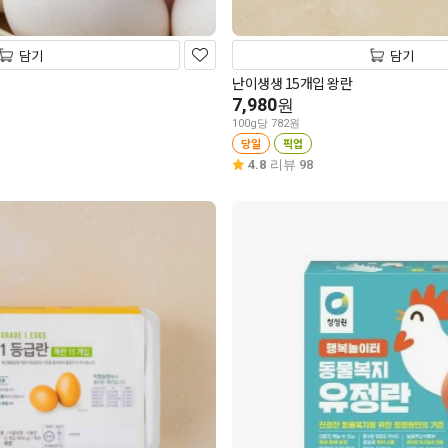
담기
담기
난이생생 15개입 왕란
7,980
원
100g당 782원
당일
픽업
4.8
리뷰 98