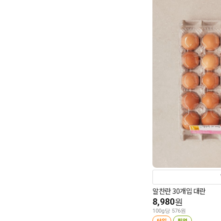
알찬란 30개입 대란
8,980
원
100g당 576원
당일
픽업