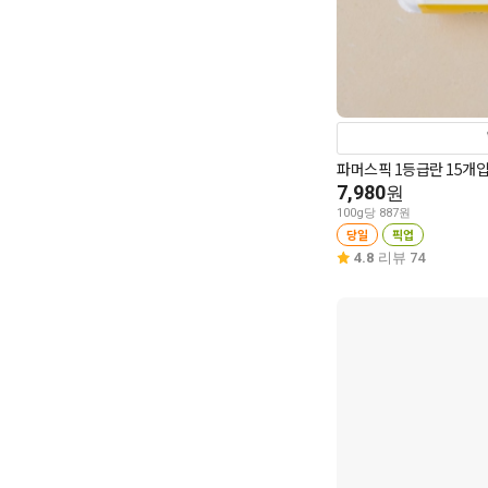
파머스픽 1등급란 15개입
7,980
원
100g당 887원
당일
픽업
4.8
리뷰 74