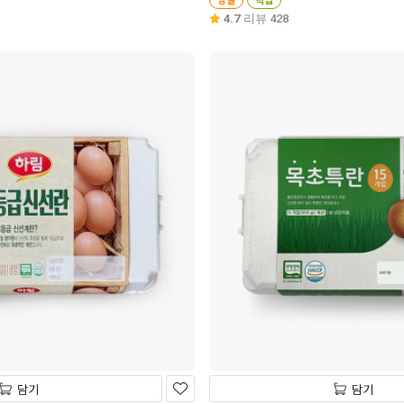
4.7
리뷰 428
담기
담기