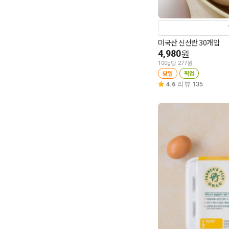
미국산 신선란 30개입
4,980
원
100g당 277원
당일
픽업
4.6
리뷰 135