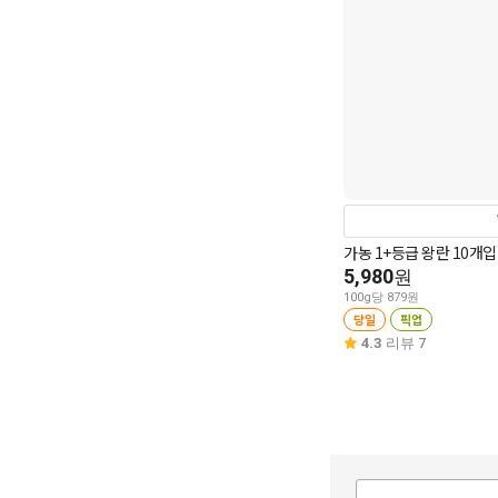
가농 1+등급 왕란 10개입
5,980
원
100g당 879원
당일
픽업
4.3
리뷰 7