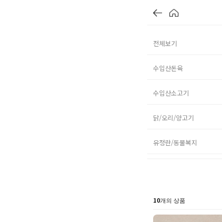
전체보기
수입산돈육
수입산소고기
닭/오리/양고기
유정란/동물복지
10
개의 상품