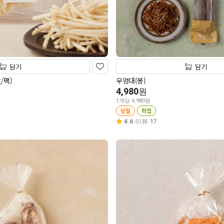
담기
담기
/팩)
우엉대(봉)
4,980
원
1개당 4,980원
당일
픽업
4.6
리뷰 17