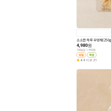
소소한 하루 우엉채(250g
4,980
원
100g당 1,992원
당일
픽업
4.9
리뷰 21