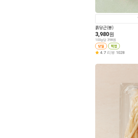
흙당근(봉)
3,980
원
100g당 398원
당일
픽업
4.7
리뷰 1028