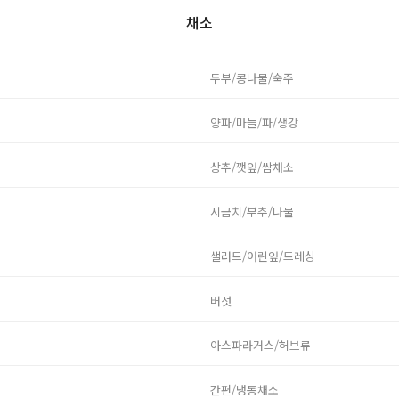
채소
두부/콩나물/숙주
양파/마늘/파/생강
상추/깻잎/쌈채소
시금치/부추/나물
샐러드/어린잎/드레싱
버섯
아스파라거스/허브류
간편/냉동채소