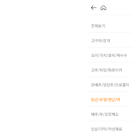
전체보기
고구마/감자
오이/가지/호박/옥수수
고추/피망/파프리카
양배추/양상추/브로콜리
당근/우엉/연근/마
배추/무/김장채소
인삼/더덕/약선재료