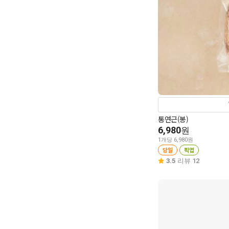
통연근(봉)
6,980
원
1개당 6,980원
당일
픽업
3.5
리뷰 12