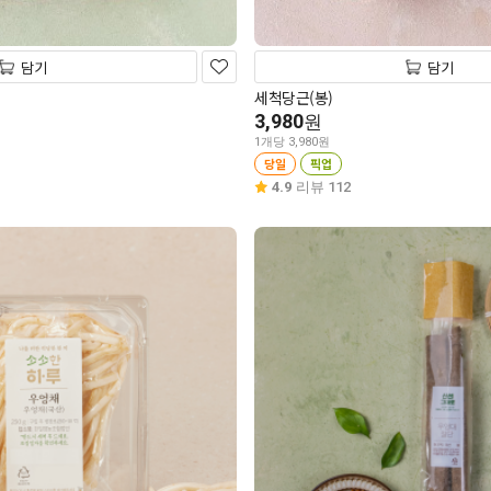
담기
담기
세척당근(봉)
3,980
원
1개당 3,980원
당일
픽업
4.9
리뷰 112