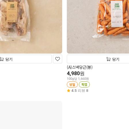
담기
담기
(A)스낵당근(봉)
4,980
원
100g당 1,660원
당일
픽업
4.5
리뷰 8