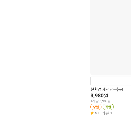
친환경 세척당근(봉)
3,980
원
1개당 3,980원
당일
픽업
5.0
리뷰 1