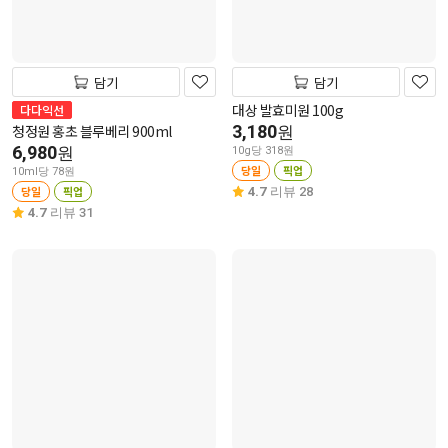
담기
담기
대상 발효미원 100g
다다익선
청정원 홍초 블루베리 900ml
3,180
원
6,980
원
10g당 318원
당일
픽업
10ml당 78원
당일
픽업
4.7
리뷰 28
4.7
리뷰 31