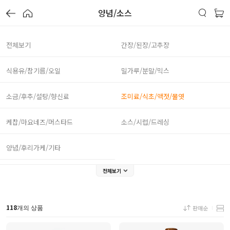
양념/소스
전체보기
간장/된장/고추장
식용유/참기름/오일
밀가루/분말/믹스
소금/후추/설탕/향신료
조미료/식초/액젓/물엿
케찹/마요네즈/머스타드
소스/시럽/드레싱
양념/후리가케/기타
전체보기
118
판매순
개의 상품