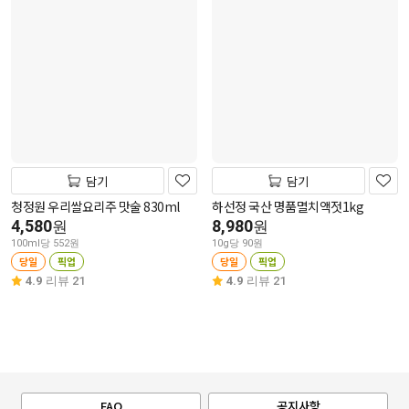
담기
담기
청정원 우리쌀요리주 맛술 830ml
하선정 국산 명품멸치액젓1kg
4,580
8,980
원
원
100ml당 552원
10g당 90원
당일
픽업
당일
픽업
4.9
리뷰 21
4.9
리뷰 21
FAQ
공지사항