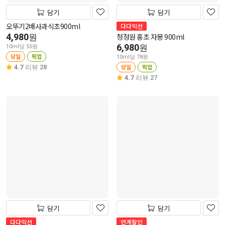
담기
담기
오뚜기2배사과식초900ml
다다익선
4,980
청정원 홍초 자몽 900ml
원
6,980
원
10ml당 55원
당일
픽업
10ml당 78원
당일
픽업
4.7
리뷰 28
4.7
리뷰 27
담기
담기
다다익선
연계할인