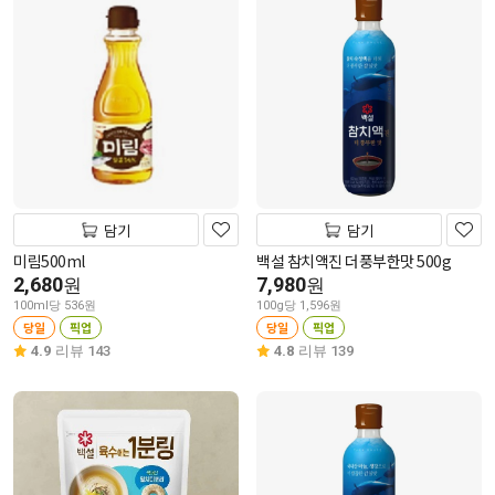
담기
담기
미림500ml
백설 참치액진 더풍부한맛 500g
2,680
7,980
원
원
100ml당 536원
100g당 1,596원
당일
픽업
당일
픽업
4.9
리뷰 143
4.8
리뷰 139