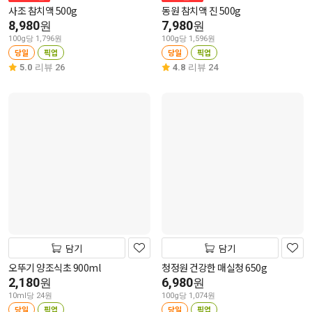
사조 참치액 500g
동원 참치액 진 500g
8,980
7,980
원
원
100g당 1,796원
100g당 1,596원
당일
픽업
당일
픽업
5.0
리뷰 26
4.8
리뷰 24
담기
담기
오뚜기 양조식초 900ml
청정원 건강한 매실청 650g
2,180
6,980
원
원
10ml당 24원
100g당 1,074원
당일
픽업
당일
픽업