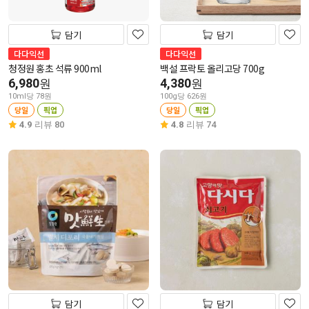
담기
담기
다다익선
다다익선
청정원 홍초 석류 900ml
백설 프락토 올리고당 700g
6,980
4,380
원
원
10ml당 78원
100g당 626원
당일
픽업
당일
픽업
4.9
리뷰 80
4.8
리뷰 74
담기
담기