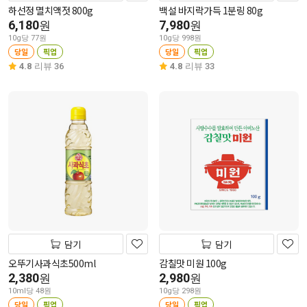
하선정 멸치액젓 800g
백설 바지락가득 1분링 80g
6,180
7,980
원
원
10g당 77원
10g당 998원
당일
픽업
당일
픽업
4.8
리뷰 36
4.8
리뷰 33
담기
담기
오뚜기사과식초500ml
감칠맛 미원 100g
2,380
2,980
원
원
10ml당 48원
10g당 298원
당일
픽업
당일
픽업