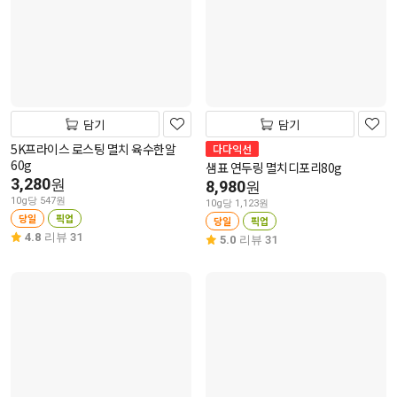
담기
담기
5K프라이스 로스팅 멸치 육수한알
다다익선
60g
샘표 연두링 멸치디포리80g
3,280
원
8,980
원
10g당 547원
10g당 1,123원
당일
픽업
당일
픽업
4.8
리뷰 31
5.0
리뷰 31