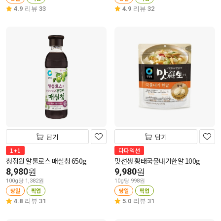
4.9
리뷰 33
4.9
리뷰 32
담기
담기
1+1
다다익선
청정원 알룰로스 매실청 650g
맛선생 황태국물내기한알 100g
8,980
9,980
원
원
100g당 1,382원
10g당 998원
당일
픽업
당일
픽업
4.8
리뷰 31
5.0
리뷰 31