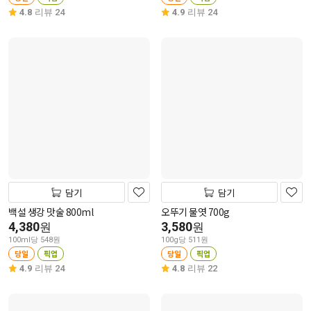
4.8
리뷰 24
4.9
리뷰 24
담기
담기
백설 생강 맛술 800ml
오뚜기 물엿 700g
4,380
3,580
원
원
100ml당 548원
100g당 511원
당일
픽업
당일
픽업
4.9
리뷰 24
4.8
리뷰 22