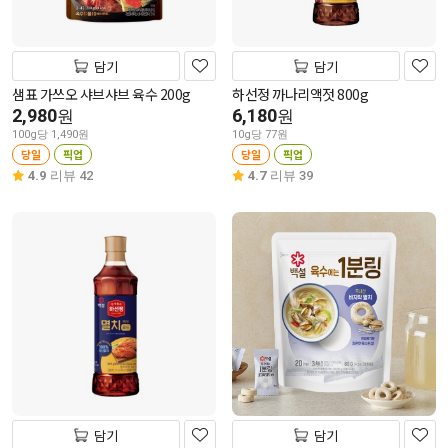
담기
담기
샘표 가쓰오 샤브샤브 육수 200g
하선정 까나리액젓 800g
2,980
6,180
원
원
100g당 1,490원
10g당 77원
당일
픽업
당일
픽업
4.9
리뷰 42
4.7
리뷰 39
담기
담기