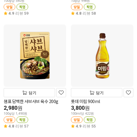
100g당 540원
10g당 998원
당일
픽업
당일
픽업
4.9
리뷰 59
4.8
리뷰 58
담기
담기
샘표 담백한 샤브샤브 육수 200g
롯데 미림 900ml
2,980
3,800
원
원
100g당 1,490원
100ml당 422원
당일
픽업
당일
픽업
4.8
리뷰 57
4.9
리뷰 55