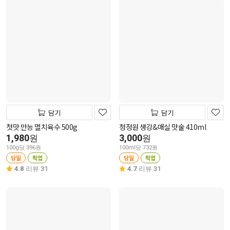
담기
담기
첫맛 만능 멸치육수 500g
청정원 생강&매실 맛술 410ml
1,980
3,000
원
원
100g당 396원
100ml당 732원
당일
픽업
당일
픽업
4.8
리뷰 31
4.7
리뷰 31