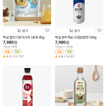
담기
담기
백설 멸치디포리가득 1분링 80g
백설 참치액순 더깔끔한맛 500g
7,980
7,980
원
원
10g당 998원
100g당 1,596원
당일
픽업
당일
픽업
4.9
리뷰 127
4.8
리뷰 87