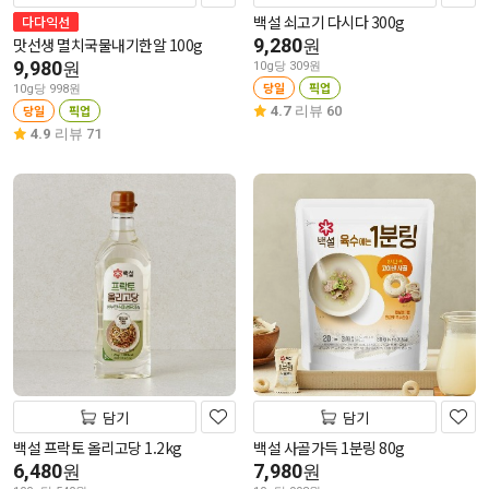
백설 쇠고기 다시다 300g
다다익선
맛선생 멸치국물내기한알 100g
9,280
원
9,980
원
10g당 309원
당일
픽업
10g당 998원
당일
픽업
4.7
리뷰 60
4.9
리뷰 71
담기
담기
백설 프락토 올리고당 1.2kg
백설 사골가득 1분링 80g
6,480
7,980
원
원