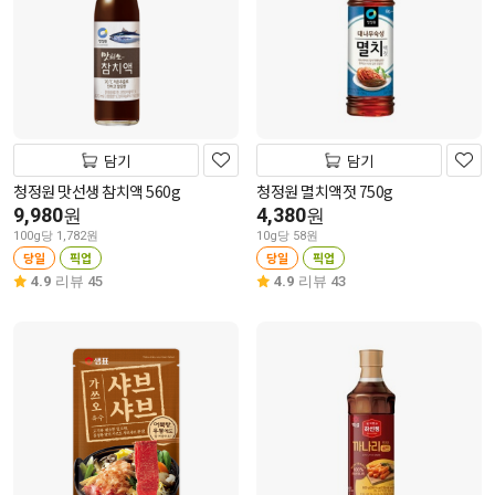
담기
담기
청정원 맛선생 참치액 560g
청정원 멸치액젓 750g
9,980
4,380
원
원
100g당 1,782원
10g당 58원
당일
픽업
당일
픽업
4.9
리뷰 45
4.9
리뷰 43