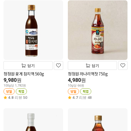
담기
담기
청정원 꽃게 참치액 560g
청정원 까나리액젓 750g
9,980
4,980
원
원
100g당 1,782원
10g당 66원
당일
픽업
당일
픽업
4.8
리뷰 50
4.7
리뷰 48