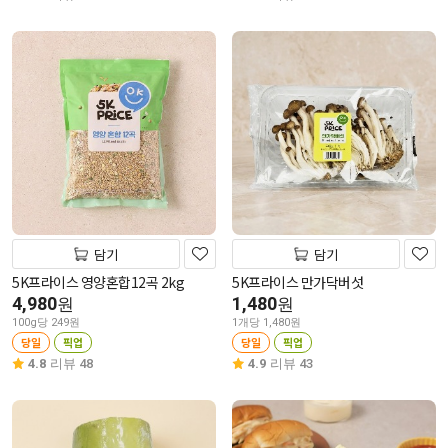
담기
담기
5K프라이스 영양혼합12곡 2kg
5K프라이스 만가닥버섯
4,980
1,480
원
원
100g당 249원
1개당 1,480원
당일
픽업
당일
픽업
4.8
리뷰 48
4.9
리뷰 43