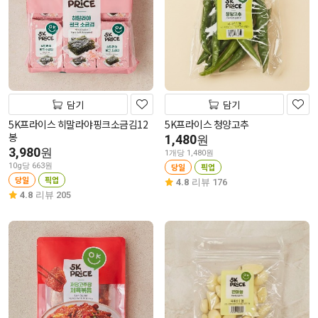
담기
담기
5K프라이스 히말라야핑크소금김12
5K프라이스 청양고추
봉
1,480
원
3,980
원
1개당 1,480원
10g당 663원
당일
픽업
당일
픽업
4.8
리뷰 176
4.8
리뷰 205