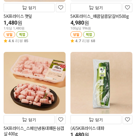
담기
담기
5K프라이스 깻잎
5K프라이스_매콤달콤닭갈비500g
1,480
4,980
원
원
1개당 1,480원
100g당 996원
당일
픽업
당일
픽업
4.6
리뷰 85
4.7
리뷰 68
담기
담기
5K프라이스_스페인냉동대패돈삼겹
(A)5K프라이스 대파
살 400g
1,480
원