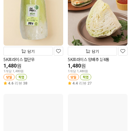
담기
담기
5K프라이스 절단무
5K프라이스 양배추 1/4통
1,480
1,480
원
원
1개당 1,480원
1개당 1,480원
당일
픽업
당일
픽업
4.6
리뷰 38
4.4
리뷰 27