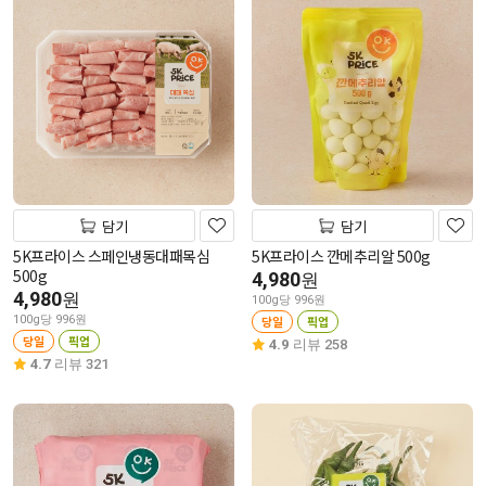
담기
담기
5K프라이스 스페인냉동대패목심
5K프라이스 깐메추리알 500g
500g
4,980
원
4,980
원
100g당 996원
100g당 996원
당일
픽업
당일
픽업
4.9
리뷰 258
4.7
리뷰 321