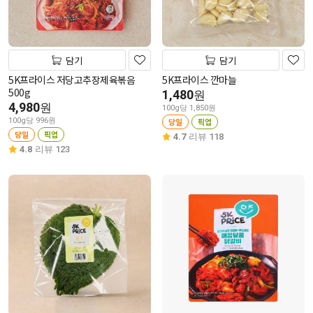
담기
담기
5K프라이스 저당고추장제육볶음
5K프라이스 깐마늘
500g
1,480
원
4,980
원
100g당 1,850원
100g당 996원
당일
픽업
당일
픽업
4.7
리뷰 118
4.8
리뷰 123