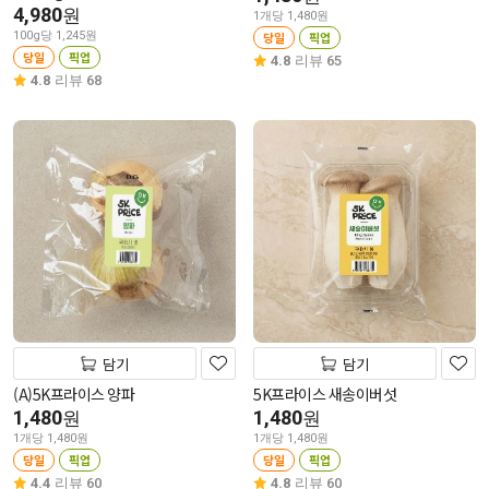
4,980
원
1개당 1,480원
100g당 1,245원
당일
픽업
당일
픽업
4.8
리뷰 65
4.8
리뷰 68
담기
담기
(A)5K프라이스 양파
5K프라이스 새송이버섯
1,480
1,480
원
원
1개당 1,480원
1개당 1,480원
당일
픽업
당일
픽업
4.4
리뷰 60
4.8
리뷰 60