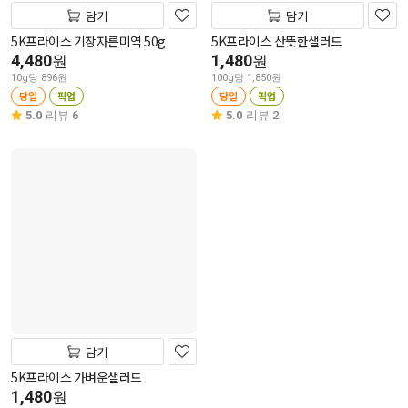
담기
담기
5K프라이스 기장자른미역 50g
5K프라이스 산뜻한샐러드
4,480
1,480
원
원
10g당 896원
100g당 1,850원
당일
픽업
당일
픽업
5.0
리뷰 6
5.0
리뷰 2
담기
5K프라이스 가벼운샐러드
1,480
원