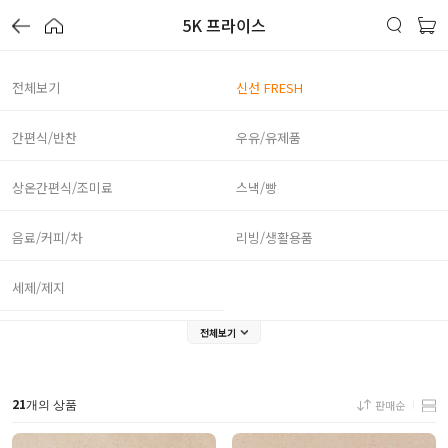
5K 프라이스
전체보기
신선 FRESH
간편식/반찬
우유/유제품
상온간편식/조미료
스낵/빵
음료/커피/차
리빙/생활용품
세제/제지
전체보기
21
판매순
개의 상품