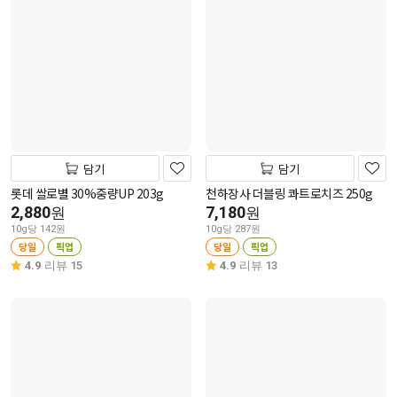
담기
담기
롯데 쌀로별 30%중량UP 203g
천하장사 더블링 콰트로치즈 250g
2,880
7,180
원
원
10g당 142원
10g당 287원
당일
픽업
당일
픽업
4.9
리뷰 15
4.9
리뷰 13