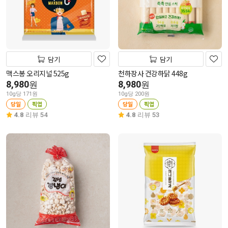
담기
담기
맥스봉 오리지널 525g
천하장사 건강하닭 448g
8,980
8,980
원
원
10g당 171원
10g당 200원
당일
픽업
당일
픽업
4.8
리뷰 54
4.8
리뷰 53