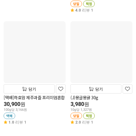
당일
픽업
4.0
리뷰 1
담기
담기
[택배]하효맘 제주과즐 프리미엄혼합
(J)몽글몽귤 30g
30,900
3,980
원
원
100g당 3,166원
10g당 1,327원
택배
당일
픽업
1.0
리뷰 1
2.0
리뷰 1