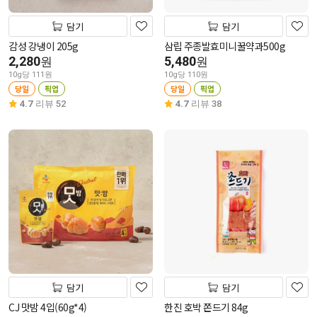
담기
담기
감성 강냉이 205g
삼립 주종발효미니꿀약과500g
2,280
5,480
원
원
10g당 111원
10g당 110원
당일
픽업
당일
픽업
4.7
리뷰 52
4.7
리뷰 38
담기
담기
CJ 맛밤 4입(60g*4)
한진 호박 쫀드기 84g