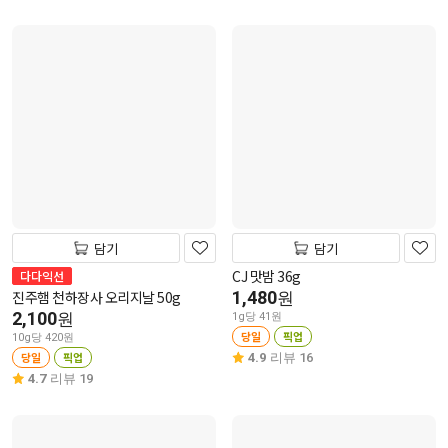
담기
담기
CJ 맛밤 36g
다다익선
진주햄 천하장사 오리지날 50g
1,480
원
2,100
원
1g당 41원
당일
픽업
10g당 420원
당일
픽업
4.9
리뷰 16
4.7
리뷰 19