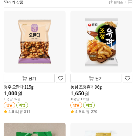
53
판매순
개의 상품
담기
담기
청우 오란다 115g
농심 조청유과 96g
1,000
1,650
원
원
10g당 87원
10g당 172원
당일
픽업
당일
픽업
4.8
리뷰 311
4.9
리뷰 270