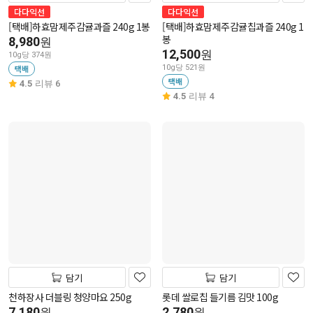
다다익선
다다익선
[택배]하효맘제주감귤과즐 240g 1봉
[택배]하효맘제주감귤칩과즐 240g 1
봉
8,980
원
12,500
원
10g당 374원
택배
10g당 521원
택배
4.5
리뷰 6
4.5
리뷰 4
담기
담기
천하장사 더블링 청양마요 250g
롯데 쌀로칩 들기름 김맛 100g
7,180
2,780
원
원