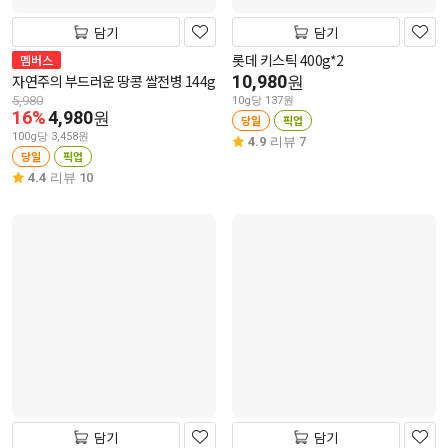
담기
담기
롯데 키스틱 400g*2
멤버스
자연주의 부드러운 땅콩 쌀전병 144g
10,980
원
5,980
10g당 137원
16%
4,980
원
당일
픽업
100g당 3,458원
4.9
리뷰 7
당일
픽업
4.4
리뷰 10
담기
담기