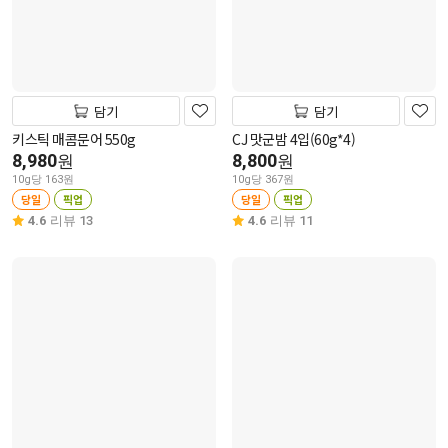
담기
담기
키스틱 매콤문어 550g
CJ 맛군밤 4입(60g*4)
8,980
8,800
원
원
10g당 163원
10g당 367원
당일
픽업
당일
픽업
4.6
리뷰 13
4.6
리뷰 11