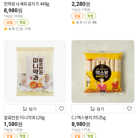
천하장사 콰트로치즈 448g
2,280
원
8,980
원
10g당 190원
당일
픽업
10g당 200원
당일
픽업
4.9
리뷰 88
4.9
리뷰 115
담기
담기
쌀로만든 미니약과120g
CJ 맥스봉치즈525g
1,580
8,980
원
원
10g당 132원
10g당 171원
당일
픽업
당일
픽업