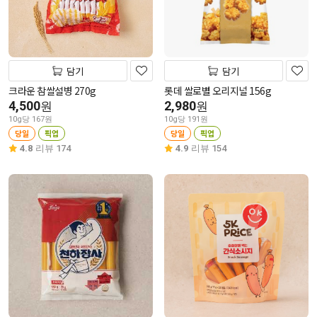
담기
담기
크라운 참쌀설병 270g
롯데 쌀로별 오리지널 156g
4,500
2,980
원
원
10g당 167원
10g당 191원
당일
픽업
당일
픽업
4.8
리뷰 174
4.9
리뷰 154