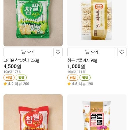
담기
담기
크라운 참쌀선과 253g
청우 밥풀과자 90g
4,500
1,000
원
원
10g당 178원
10g당 111원
당일
픽업
당일
픽업
4.9
리뷰 200
4.8
리뷰 190