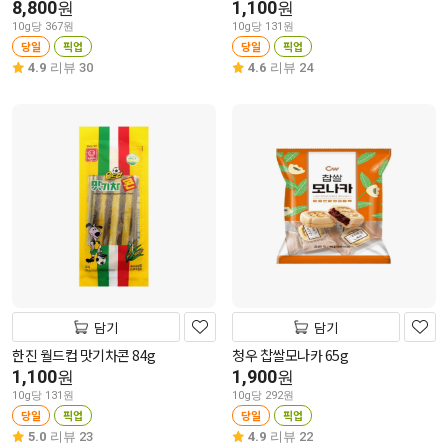
8,800
1,100
원
원
10g당 367원
10g당 131원
당일
픽업
당일
픽업
4.9
리뷰 30
4.6
리뷰 24
담기
담기
한진 월드컵 맛기차콘 84g
청우 찹쌀모나카 65g
1,100
1,900
원
원
10g당 131원
10g당 292원
당일
픽업
당일
픽업
5.0
리뷰 23
4.9
리뷰 22