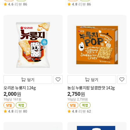
4.6
리뷰 86
4.8
리뷰 86
담기
담기
오리온 뉴룽지 124g
농심 누룽지팝 달콤한맛 142g
2,000
2,750
원
원
10g당 161원
10g당 2,750원
당일
픽업
당일
픽업
4.8
리뷰 80
4.8
리뷰 62