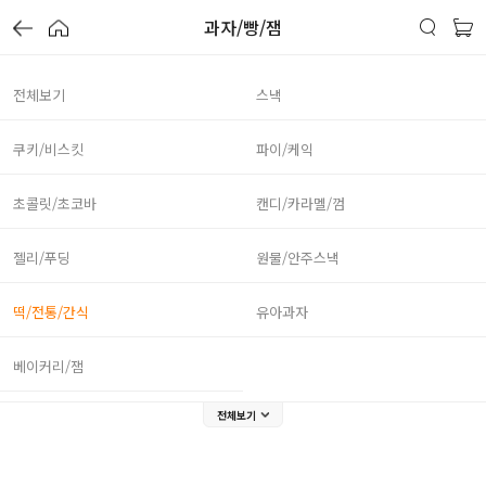
과자/빵/잼
전체보기
스낵
쿠키/비스킷
파이/케익
초콜릿/초코바
캔디/카라멜/껌
젤리/푸딩
원물/안주스낵
떡/전통/간식
유아과자
베이커리/잼
전체보기