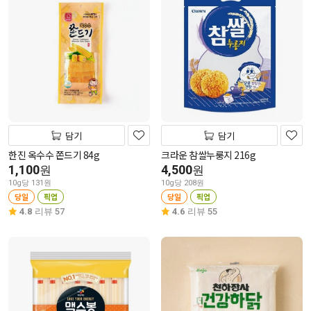
담기
담기
한진 옥수수 쫀드기 84g
크라운 참쌀누룽지 216g
1,100
4,500
원
원
10g당 131원
10g당 208원
당일
픽업
당일
픽업
4.8
리뷰 57
4.6
리뷰 55