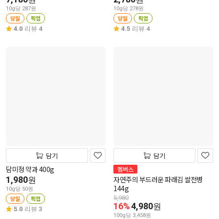
10g당 287원
10g당 278원
당일
픽업
당일
픽업
4.0
리뷰 4
4.5
리뷰 4
담기
담기
담미정 약과 400g
멤버스
1,980
자연주의 부드러운 파래김 쌀전병
원
144g
10g당 50원
5,980
당일
픽업
16%
4,980
원
5.0
리뷰 3
100g당 3,458원