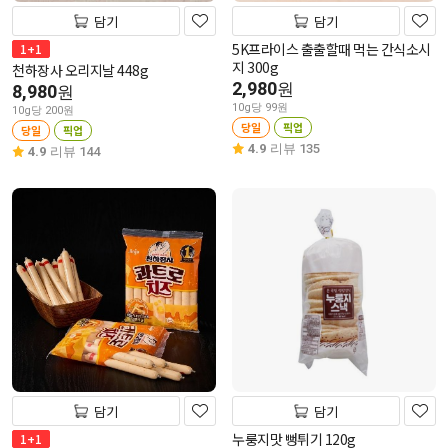
담기
담기
5K프라이스 출출할때 먹는 간식소시
1+1
지 300g
천하장사 오리지날 448g
2,980
원
8,980
원
10g당 99원
10g당 200원
당일
픽업
당일
픽업
4.9
리뷰 135
4.9
리뷰 144
담기
담기
누룽지맛 뻥튀기 120g
1+1