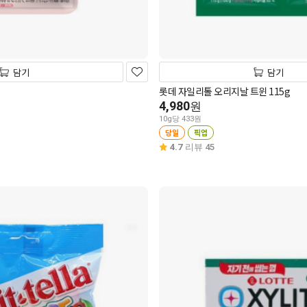
담기
담기
롯데 자일리톨 오리지날 트윈 115g
4,980
원
10g당 433원
당일
픽업
4.7
리뷰 45