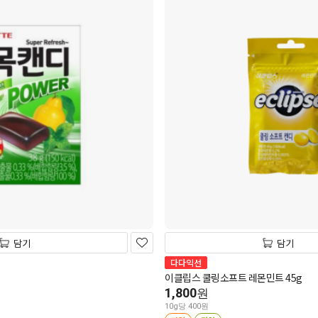
담기
담기
다다익선
이클립스 쿨링소프트 레몬민트 45g
1,800
원
10g당 400원