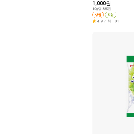
1,000
원
10g당 385원
당일
픽업
4.9
리뷰 101