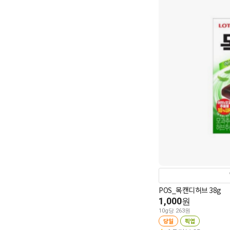
POS_목캔디허브 38g
1,000
원
10g당 263원
당일
픽업