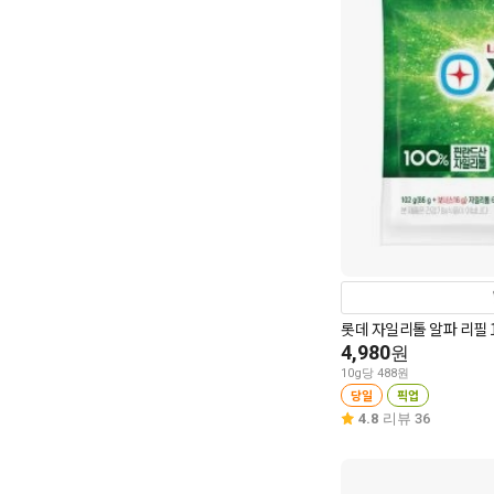
롯데 자일리톨 알파 리필 1
4,980
원
10g당 488원
당일
픽업
4.8
리뷰 36