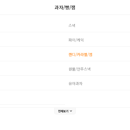
과자/빵/잼
스낵
파이/케익
캔디/카라멜/껌
원물/안주스낵
유아과자
전체보기