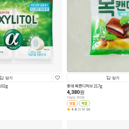
담기
담기
02g
롯데 목캔디허브 217g
4,380
원
10g당 202원
당일
픽업
4.8
리뷰 36