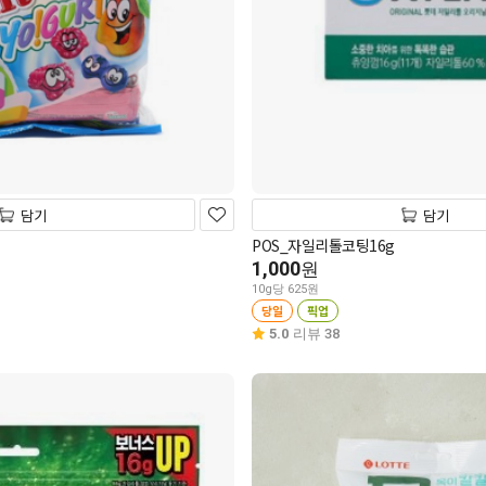
담기
담기
POS_자일리톨코팅16g
1,000
원
10g당 625원
당일
픽업
5.0
리뷰 38