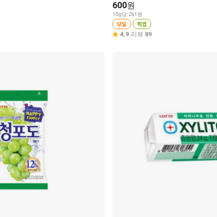
600
원
10g당 261원
당일
픽업
4.9
리뷰 89