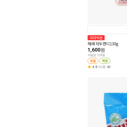
다다익선
해태 자두캔디130g
1,600
원
10g당 123원
당일
픽업
4.8
리뷰 46