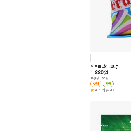
후르트텔라100g
1,880
원
10g당 188원
당일
픽업
4.8
리뷰 41