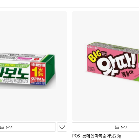
담기
담기
POS_롯데 왓따복숭아맛23g