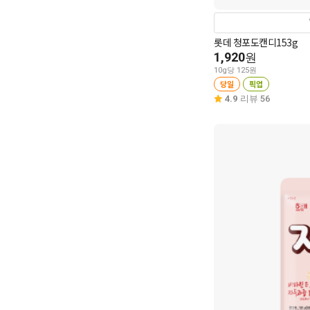
롯데 청포도캔디153g
1,920
원
10g당 125원
당일
픽업
4.9
리뷰 56