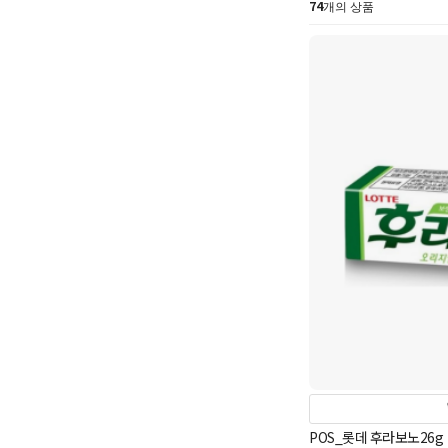
74
개의 상품
POS_롯데 후라보노26g