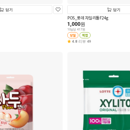
담기
담기
POS_롯데 자일리톨F24g
1,000
원
10g당 417원
당일
픽업
4.8
리뷰 49