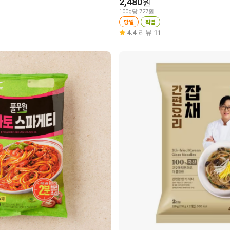
2,480
원
100g당 727원
당일
픽업
4.4
리뷰 11