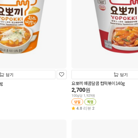
담기
담기
g
요뽀끼 매콤달콤 컵떡볶이140g
2,700
원
100g당 1,929원
당일
픽업
4.0
리뷰 2