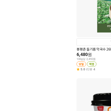
봉평촌 들기름 막
6,480
원
100g당 2,492원
당일
픽업
5.0
리뷰 4