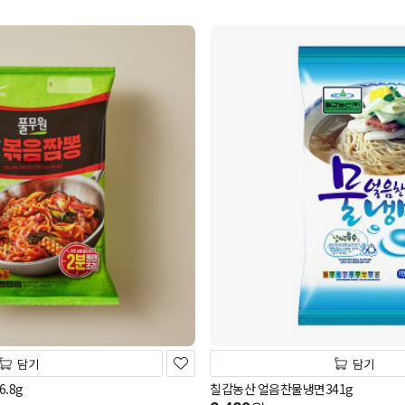
담기
담기
.8g
칠갑농산 얼음찬물냉면341g