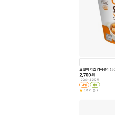
요뽀끼 치즈 컵떡볶이120
2,700
원
100g당 2,250원
당일
픽업
5.0
리뷰 2