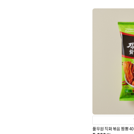
풀무원 직화 볶음 짬뽕 406