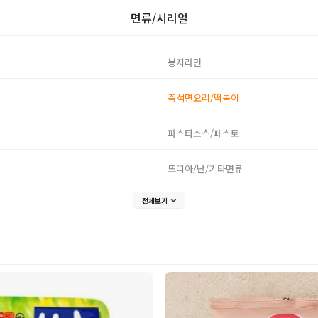
면류/시리얼
봉지라면
즉석면요리/떡볶이
파스타소스/페스토
또띠아/난/기타면류
전체보기