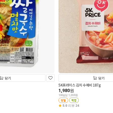
담기
담기
5K프라이스 김치 수제비 187g
1,980
원
100g당 1,059원
당일
픽업
5.0
리뷰 24