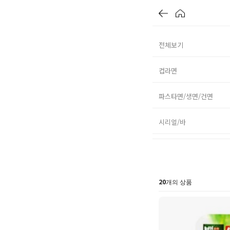
전체보기
컵라면
파스타면/생면/건면
시리얼/바
20
개의 상품