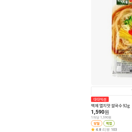
다다익선
백제 멸치맛 쌀국수 92g
1,590
원
1개당 1,590원
당일
픽업
4.8
리뷰 103