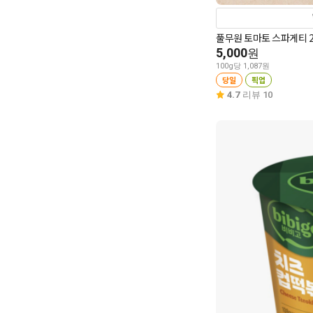
풀무원 토마토 스파게티 2
5,000
원
100g당 1,087원
당일
픽업
4.7
리뷰 10