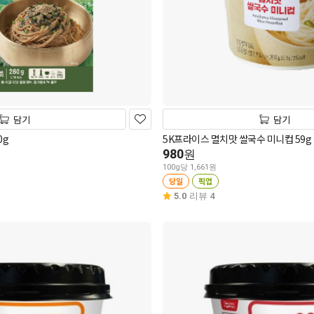
담기
담기
국수 260g
5K프라이스 멸치맛 쌀국수 미니컵 59g
980
원
100g당 1,661원
당일
픽업
5.0
리뷰 4