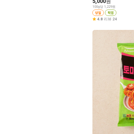
5,000
원
100g당 1,229원
당일
픽업
4.8
리뷰 24