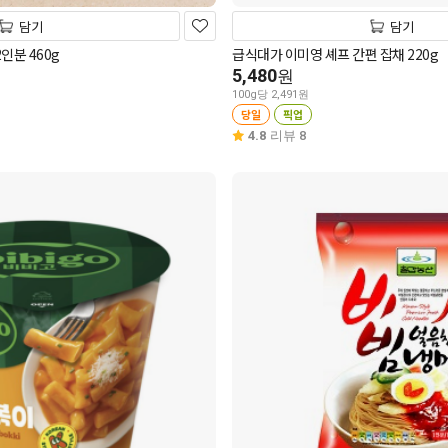
담기
담기
인분 460g
급식대가 이미영 셰프 간편 잡채 220g
5,480
원
100g당 2,491원
당일
픽업
4.8
리뷰 8