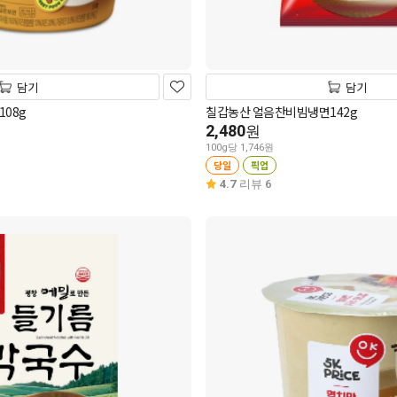
담기
담기
108g
칠갑농산 얼음찬비빔냉면142g
2,480
원
100g당 1,746원
당일
픽업
4.7
리뷰 6