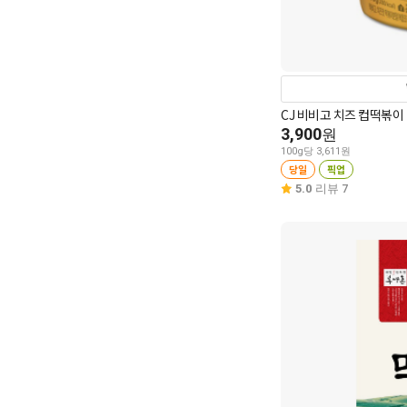
CJ 비비고 치즈 컵떡볶이 
3,900
원
100g당 3,611원
당일
픽업
5.0
리뷰 7