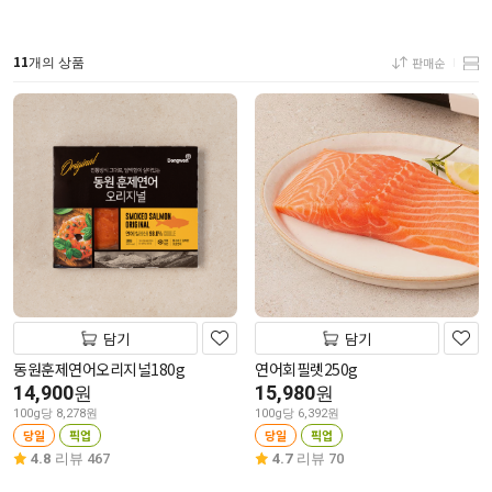
11
판매순
개의 상품
담기
담기
동원훈제연어오리지널180g
연어회필렛250g
14,900
15,980
원
원
100g당 8,278원
100g당 6,392원
당일
픽업
당일
픽업
4.8
리뷰 467
4.7
리뷰 70