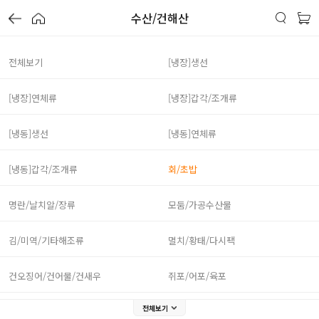
수산/건해산
전체보기
[냉장]생선
[냉장]연체류
[냉장]갑각/조개류
[냉동]생선
[냉동]연체류
[냉동]갑각/조개류
회/초밥
명란/날치알/장류
모둠/가공수산물
김/미역/기타해조류
멸치/황태/다시팩
건오징어/건어물/건새우
쥐포/어포/육포
전체보기