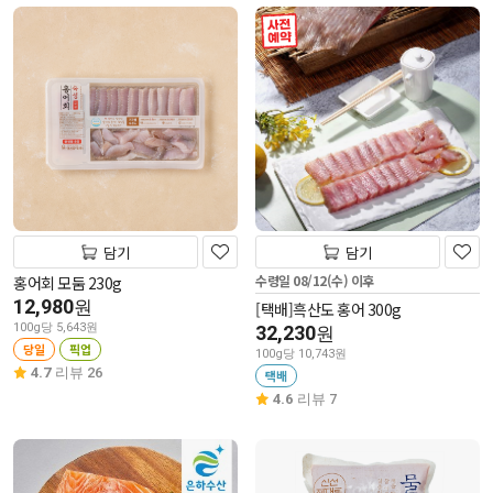
사전 예약
담기
담기
수령일 08/12(수) 이후
홍어회 모둠 230g
12,980
원
[택배]흑산도 홍어 300g
100g당 5,643원
32,230
원
당일
픽업
100g당 10,743원
4.7
리뷰 26
택배
4.6
리뷰 7