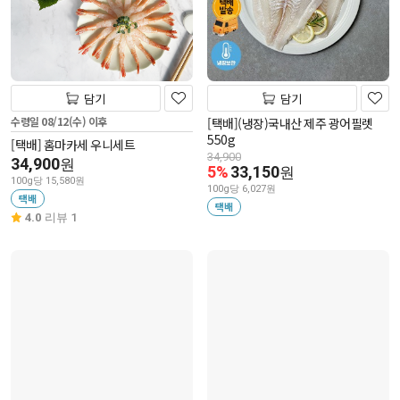
담기
담기
수령일 08/12(수) 이후
[택배](냉장)국내산 제주 광어필렛
550g
[택배] 홈마카세 우니세트
34,900
34,900
원
5%
33,150
원
100g당 15,580원
100g당 6,027원
택배
택배
4.0
리뷰 1