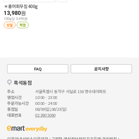
＊홍어회무침 400g
13,980
원
100g당 3,495원
당일
픽업
FAQ
공지사항
흑석동점
주소
서울특별시 동작구 서달로 158 명수대아파트
영업시간
10:00 - 23:00
주문가능시간
00:00 - 24:00
휴점일
08/09(일),08/23(일)
대표번호
02 380 5060
이용안내
서비스이용약관
고정형 영상정보처리기기운영·관리방침