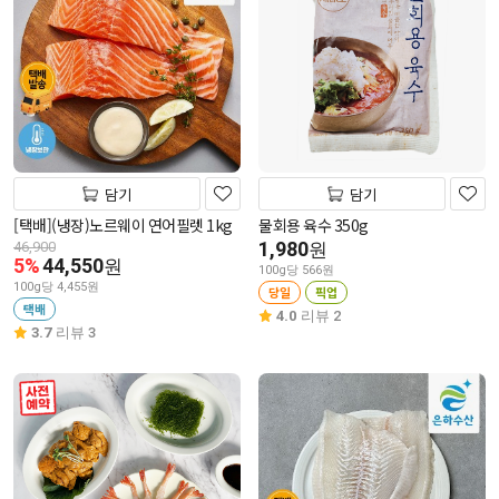
담기
담기
[택배](냉장)노르웨이 연어필렛 1kg
물회용 육수 350g
1,980
46,900
원
5%
44,550
원
100g당 566원
100g당 4,455원
당일
픽업
택배
4.0
리뷰 2
3.7
리뷰 3
사전 예약