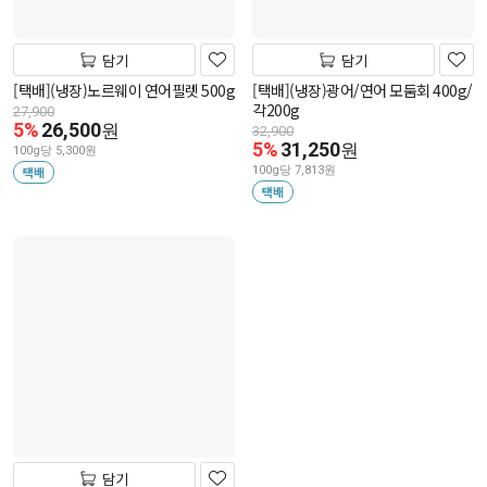
담기
담기
[택배](냉장)노르웨이 연어필렛 500g
[택배](냉장)광어/연어 모둠회 400g/
각200g
27,900
5%
26,500
원
32,900
5%
31,250
원
100g당 5,300원
택배
100g당 7,813원
택배
담기