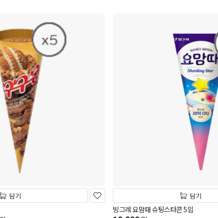
담기
담기
빙그레 요맘때 슈팅스타콘 5입