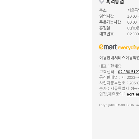
흑석동점
주소
서울특
영업시간
10:00 -
주문가능시간
00:00 -
휴점일
08/09(
대표번호
02 380
이용안내
서비스이용약
대표 : 한채양
고객센터 :
02 380 512
통신판매업 : 제 2023
사업자등록번호 : 206-8
본사 : 서울특별시 성동구 
입점,제휴문의 :
ecrt.e
Copyright© E-MART EVERYDAY 