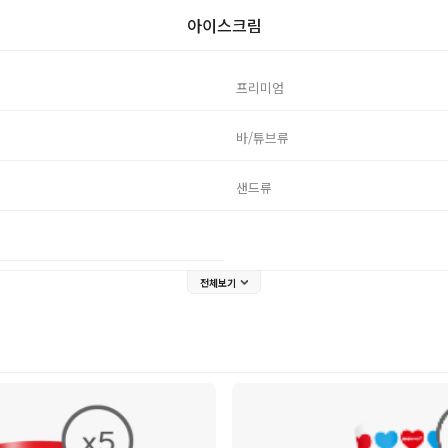
아이스크림
프리미엄
바/튜브류
샌드류
전체보기