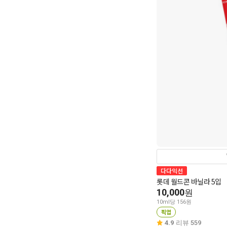
다다익선
롯데 월드콘 바닐라 5입
10,000
원
10ml당 156원
픽업
4.9
리뷰 559