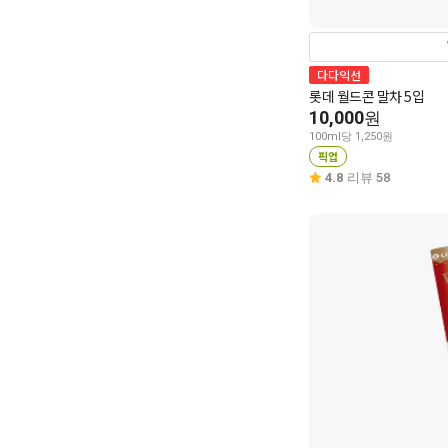
다다익선
롯데 월드콘 말차 5입
10,000
원
100ml당 1,250원
픽업
4.8
리뷰 58