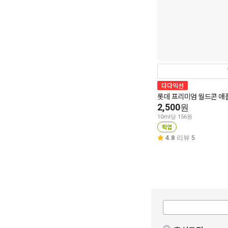
다다익선
롯데 프리미엄 월드콘 애
2,500
원
10ml당 156원
픽업
4.8
리뷰 5