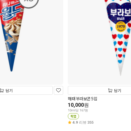
담기
담기
해태 부라보콘 5입
10,000
원
10ml당 167원
픽업
4.9
리뷰 355