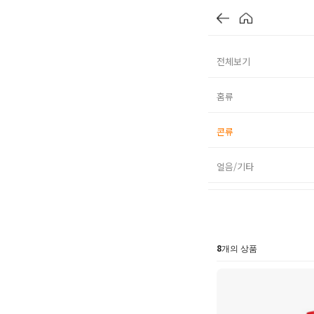
전체보기
홈류
콘류
얼음/기타
8
개의 상품