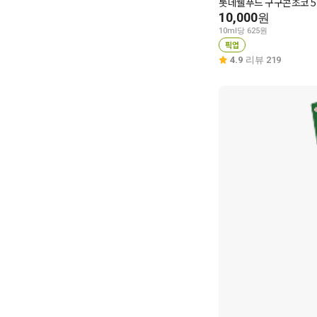
롯데웰푸드 구구콘초코 
10,000
원
10ml당 625원
픽업
4.9
리뷰 219