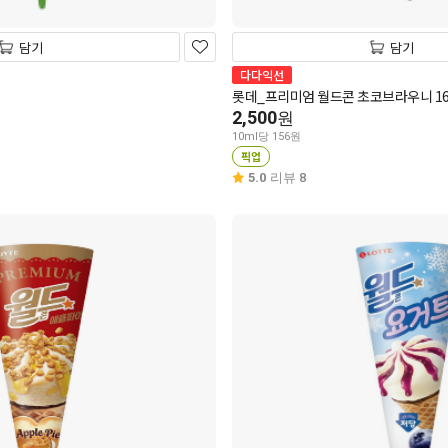
담기
담기
다다익선
롯데_프리미엄 월드콘 초코브라우니 16
2,500
원
10ml당 156원
픽업
5.0
리뷰 8