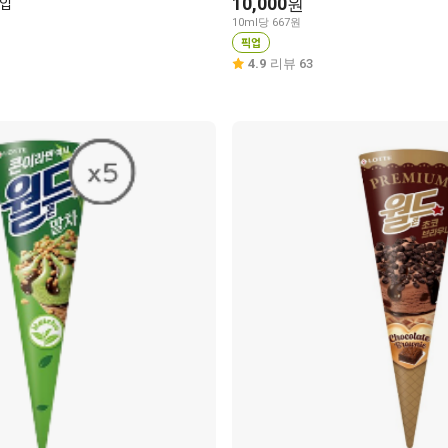
5입
10,000
원
10ml당 667원
픽업
4.9
리뷰 63