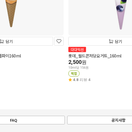
담기
담기
다다익선
플파이160ml
롯데_월드콘저당요거트_160ml
2,500
원
10ml당 156원
픽업
4.8
리뷰 4
FAQ
공지사항