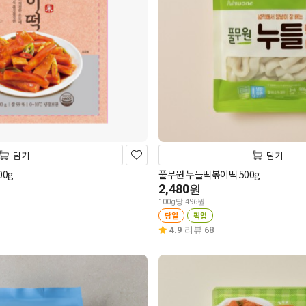
담기
담기
0g
풀무원 누들떡볶이떡 500g
2,480
원
100g당 496원
당일
픽업
4.9
리뷰 68