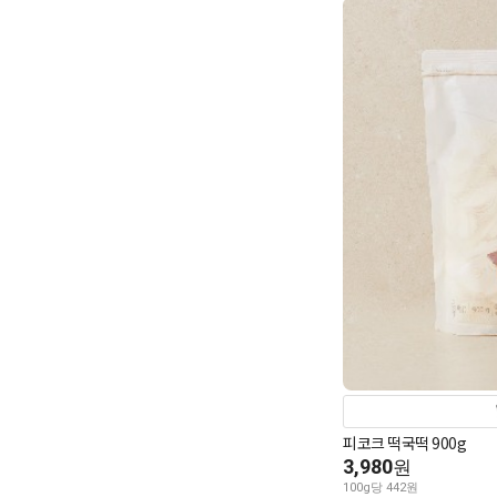
피코크 떡국떡 900g
3,980
원
100g당 442원