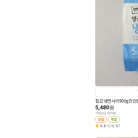
칠갑 냉면사리900g(5인
5,480
원
100g당 609원
당일
픽업
4.8
리뷰 67