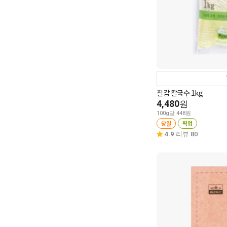
칠갑 칼국수 1kg
4,480
원
100g당 448원
당일
픽업
4.9
리뷰 80