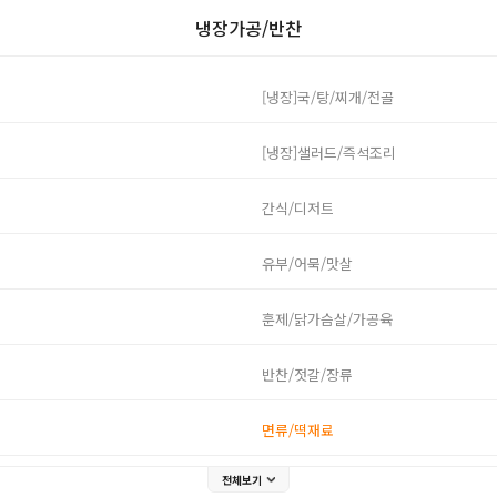
냉장가공/반찬
[냉장]국/탕/찌개/전골
[냉장]샐러드/즉석조리
간식/디저트
유부/어묵/맛살
훈제/닭가슴살/가공육
반찬/젓갈/장류
면류/떡재료
전체보기