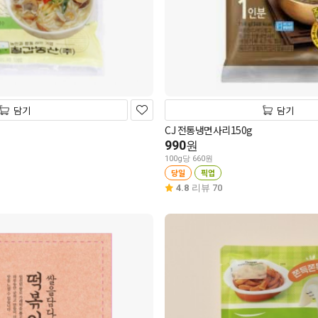
담기
담기
CJ 전통냉면사리150g
990
원
100g당 660원
당일
픽업
4.8
리뷰 70