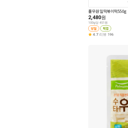
풀무원 밀떡볶이떡550g
2,480
원
100g당 451원
당일
픽업
4.7
리뷰 196