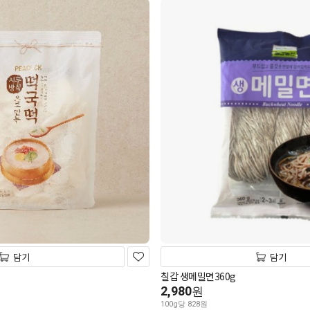
담기
담기
칠갑 생메밀면360g
2,980
원
100g당 828원