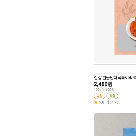
칠갑 쌀을담다떡볶이떡40
2,480
원
100g당 620원
당일
픽업
4.8
리뷰 70