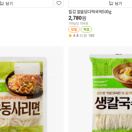
담기
담기
칠갑 쌀을담다떡국떡500g
2,780
원
100g당 556원
당일
픽업
4.8
리뷰 183