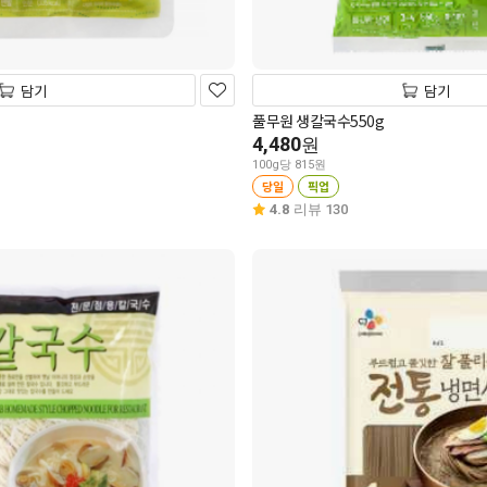
담기
담기
풀무원 생칼국수550g
4,480
원
100g당 815원
당일
픽업
4.8
리뷰 130