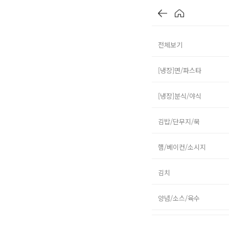
전체보기
[냉장]면/파스타
[냉장]분식/야식
김밥/단무지/묵
햄/베이컨/소시지
김치
양념/소스/육수