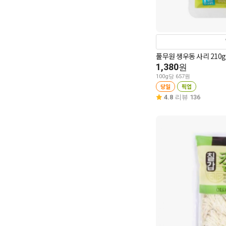
풀무원 생우동 사리 210g
1,380
원
100g당 657원
당일
픽업
4.8
리뷰 136