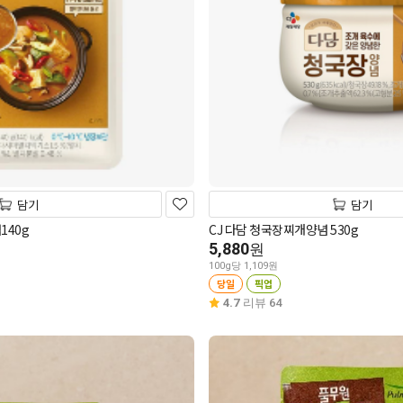
담기
담기
40g
CJ 다담 청국장찌개양념 530g
5,880
원
100g당 1,109원
당일
픽업
4.7
리뷰 64