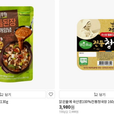
담기
담기
30g
맑은물에 국산콩100%전통청국장 160
3,980
원
100g당 2,488원