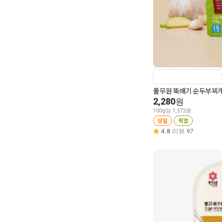
풀무원 뚝배기 순두부찌개 
2,280
원
100g당 1,572원
당일
픽업
4.8
리뷰 97