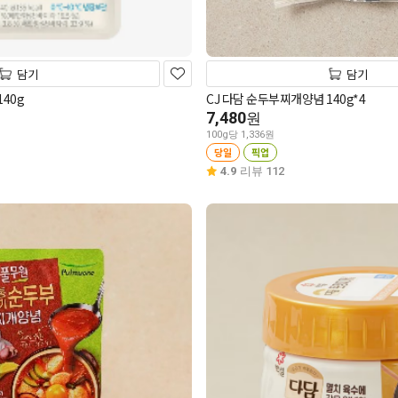
담기
담기
40g
CJ 다담 순두부찌개양념 140g*4
7,480
원
100g당 1,336원
당일
픽업
4.9
리뷰 112