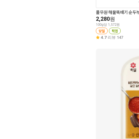
풀무원 해물뚝배기 순두부
2,280
원
100g당 1,572원
당일
픽업
4.7
리뷰 147