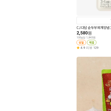
CJ 다담 순두부찌개양념 1
2,580
원
100g당 1,843원
당일
픽업
4.9
리뷰 129