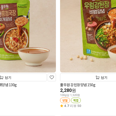
담기
담기
양념 130g
풀무원 강된장양념 150g
2,280
원
100g당 1,520원
당일
픽업
4.7
리뷰 50