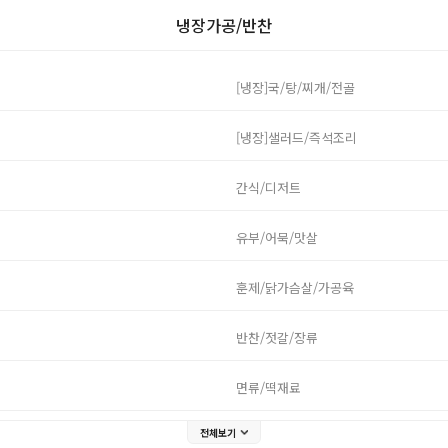
냉장가공/반찬
[냉장]국/탕/찌개/전골
[냉장]샐러드/즉석조리
간식/디저트
유부/어묵/맛살
훈제/닭가슴살/가공육
반찬/젓갈/장류
면류/떡재료
전체보기