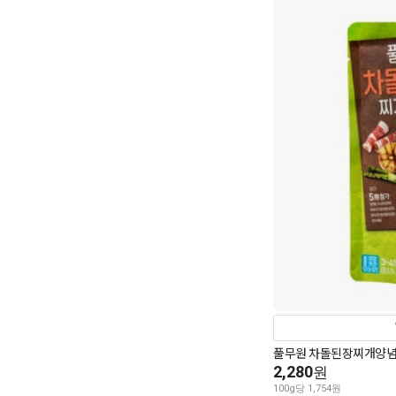
풀무원 차돌된장찌개양념1
2,280
원
100g당 1,754원