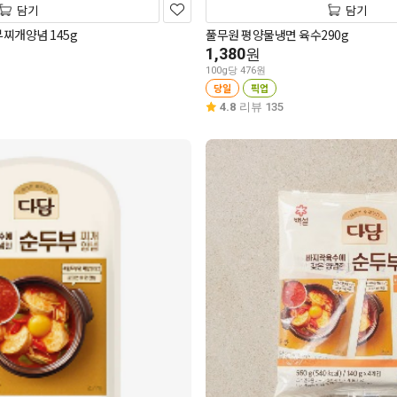
담기
담기
찌개양념 145g
풀무원 평양물냉면 육수290g
1,380
원
100g당 476원
당일
픽업
4.8
리뷰 135