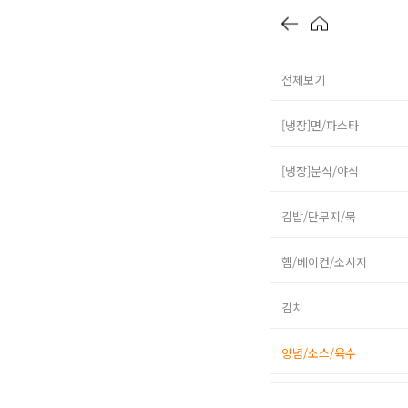
전체보기
[냉장]면/파스타
[냉장]분식/야식
김밥/단무지/묵
햄/베이컨/소시지
김치
양념/소스/육수