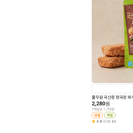
풀무원 국산콩 청국장 찌개
2,280
원
100g당 1,754원
당일
픽업
4.8
리뷰 62