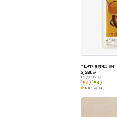
CJ다담전통된장찌개양념1
2,580
원
100g당 1,843원
당일
픽업
4.8
리뷰 73