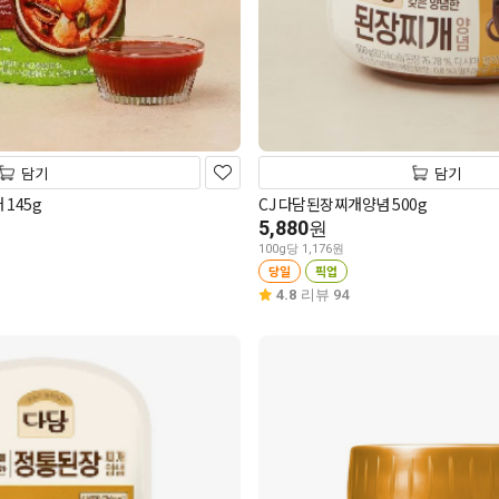
담기
담기
145g
CJ 다담된장찌개양념 500g
5,880
원
100g당 1,176원
당일
픽업
4.8
리뷰 94