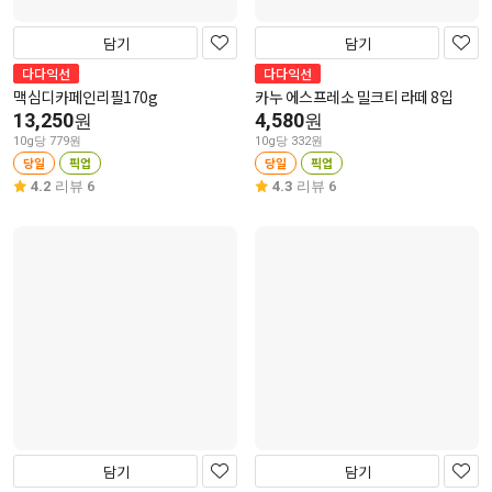
담기
담기
다다익선
다다익선
맥심디카페인리필170g
카누 에스프레소 밀크티 라떼 8입
13,250
4,580
원
원
10g당 779원
10g당 332원
당일
픽업
당일
픽업
4.2
리뷰 6
4.3
리뷰 6
담기
담기