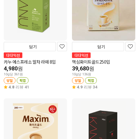
담기
담기
다다익선
다다익선
카누 에스프레소 말차 라떼 8입
맥심화이트골드250입
4,980
39,680
원
원
10g당 361원
10g당 136원
당일
픽업
당일
픽업
4.8
리뷰 41
4.9
리뷰 34