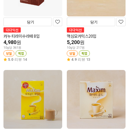
담기
담기
다다익선
다다익선
카누 티라미수라떼 8입
맥심모카믹스20입
4,980
5,200
원
원
10g당 361원
10g당 217원
당일
픽업
당일
픽업
5.0
리뷰 14
4.9
리뷰 13