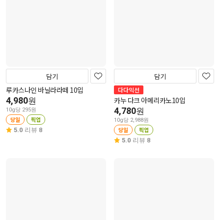
담기
담기
루카스나인 바닐라라떼 10입
다다익선
4,980
카누 다크 아메리카노10입
원
4,780
원
10g당 295원
당일
픽업
10g당 2,988원
당일
픽업
5.0
리뷰 8
5.0
리뷰 8