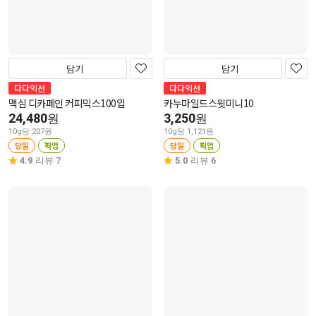
담기
담기
다다익선
다다익선
맥심 디카페인 커피믹스100입
카누마일드스윗미니10
24,480
3,250
원
원
10g당 207원
10g당 1,121원
당일
픽업
당일
픽업
4.9
리뷰 7
5.0
리뷰 6