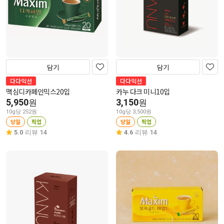
담기
담기
다다익선
다다익선
맥심디카페인믹스20입
카누 다크 미니10입
5,950
3,150
원
원
10g당 252원
10g당 3,500원
당일
픽업
당일
픽업
5.0
리뷰 14
4.6
리뷰 14