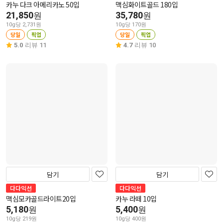
카누 다크 아메리카노 50입
맥심화이트골드 180입
21,850
35,780
원
원
10g당 2,731원
10g당 170원
당일
픽업
당일
픽업
5.0
리뷰 11
4.7
리뷰 10
담기
담기
다다익선
다다익선
맥심모카골드라이트20입
카누 라떼 10입
5,180
5,400
원
원
10g당 219원
10g당 400원