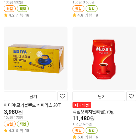
10g당 332원
10g당 3,500원
당일
픽업
당일
픽업
4.2
리뷰 18
4.8
리뷰 18
담기
담기
이디야 모카블렌드 커피믹스 20T
다다익선
3,980
맥심오리지날리필170g
원
11,480
원
10g당 173원
당일
픽업
10g당 675원
당일
픽업
4.3
리뷰 18
5.0
리뷰 16