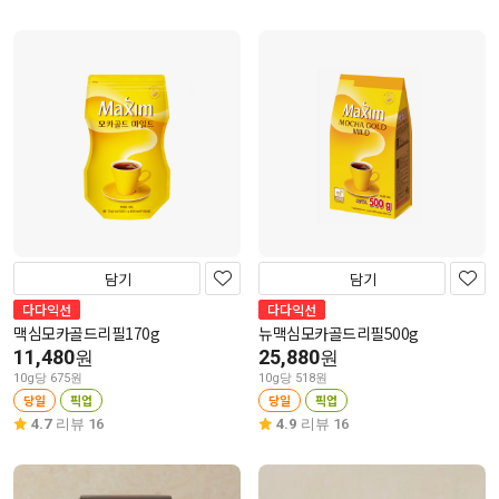
담기
담기
다다익선
다다익선
맥심모카골드리필170g
뉴맥심모카골드리필500g
11,480
25,880
원
원
10g당 675원
10g당 518원
당일
픽업
당일
픽업
4.7
리뷰 16
4.9
리뷰 16