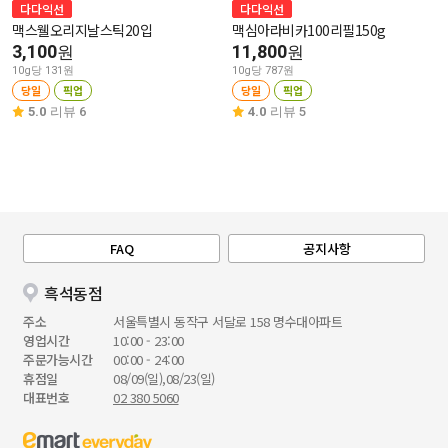
다다익선
다다익선
맥스웰오리지날스틱20입
맥심아라비카100리필150g
3,100
11,800
원
원
10g당 131원
10g당 787원
당일
픽업
당일
픽업
5.0
리뷰 6
4.0
리뷰 5
FAQ
공지사항
흑석동점
주소
서울특별시 동작구 서달로 158 명수대아파트
영업시간
10:00 - 23:00
주문가능시간
00:00 - 24:00
휴점일
08/09(일),08/23(일)
대표번호
02 380 5060