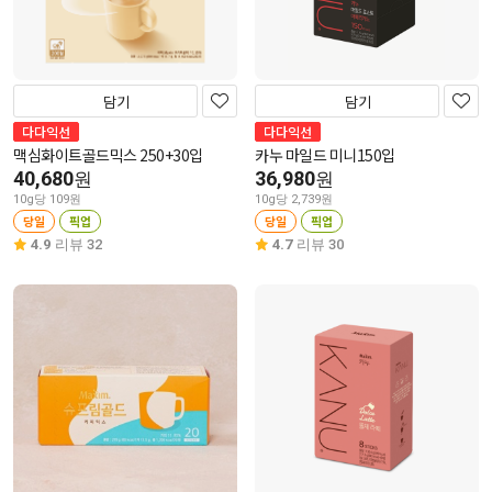
담기
담기
다다익선
다다익선
맥심화이트골드믹스 250+30입
카누 마일드 미니150입
40,680
36,980
원
원
10g당 109원
10g당 2,739원
당일
픽업
당일
픽업
4.9
리뷰 32
4.7
리뷰 30