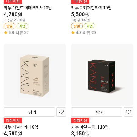
다다익선
다다익선
카누 마일드 아메리카노10입
카누 디카페인라떼 10입
4,780
5,500
원
원
10g당 2,988원
10g당 407원
당일
픽업
당일
픽업
5.0
리뷰 22
4.8
리뷰 20
담기
담기
다다익선
다다익선
카누 바닐라라떼 8입
카누 마일드 미니 10입
4,580
3,150
원
원