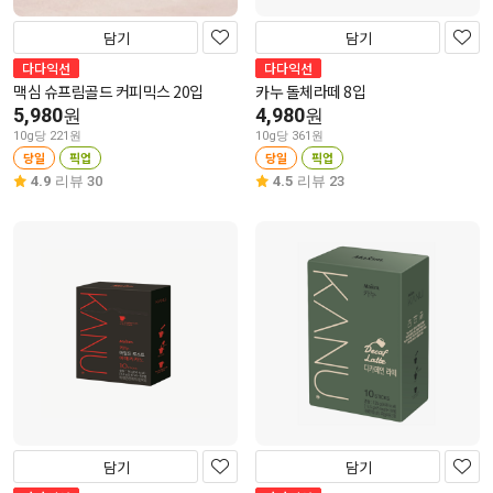
담기
담기
다다익선
다다익선
맥심 슈프림골드 커피믹스 20입
카누 돌체라떼 8입
5,980
4,980
원
원
10g당 221원
10g당 361원
당일
픽업
당일
픽업
4.9
리뷰 30
4.5
리뷰 23
담기
담기