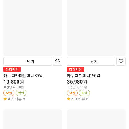
담기
담기
다다익선
다다익선
카누 디카페인 미니 30입
카누 다크 미니150입
10,800
36,980
원
원
10g당 4,000원
10g당 2,739원
당일
픽업
당일
픽업
4.8
리뷰 9
5.0
리뷰 8