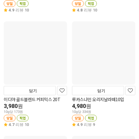
당일
픽업
당일
픽업
4.9
리뷰 10
4.8
리뷰 10
담기
담기
이디야 골드블렌드 커피믹스 20T
루카스나인 오리지날라떼10입
3,980
4,980
원
원
10g당 173원
10g당 334원
당일
픽업
당일
픽업
4.7
리뷰 10
4.9
리뷰 9