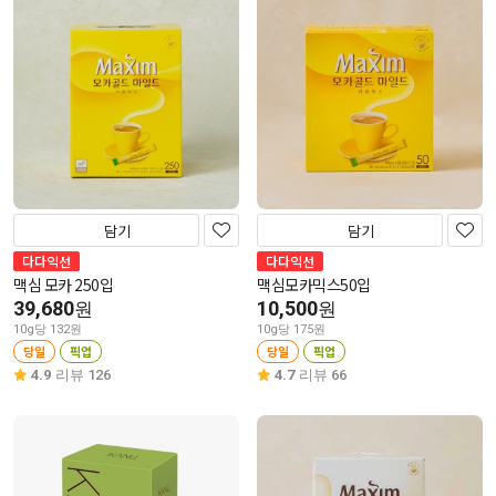
담기
담기
다다익선
다다익선
맥심 모카 250입
맥심모카믹스50입
39,680
10,500
원
원
10g당 132원
10g당 175원
당일
픽업
당일
픽업
4.9
리뷰 126
4.7
리뷰 66