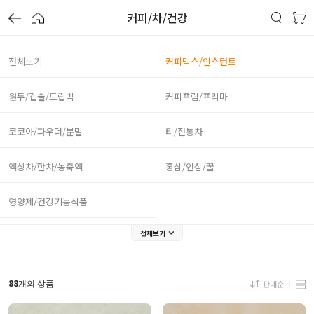
커피/차/건강
전체보기
커피믹스/인스턴트
원두/캡슐/드립백
커피프림/프리마
코코아/파우더/분말
티/전통차
액상차/한차/농축액
홍삼/인삼/꿀
영양제/건강기능식품
전체보기
88
판매순
개의 상품