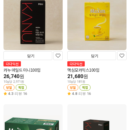
담기
담기
다다익선
다다익선
카누 마일드 미니100입
맥심모카믹스100입
26,740
21,680
원
원
10g당 2,971원
10g당 181원
당일
픽업
당일
픽업
4.3
리뷰 16
4.8
리뷰 16