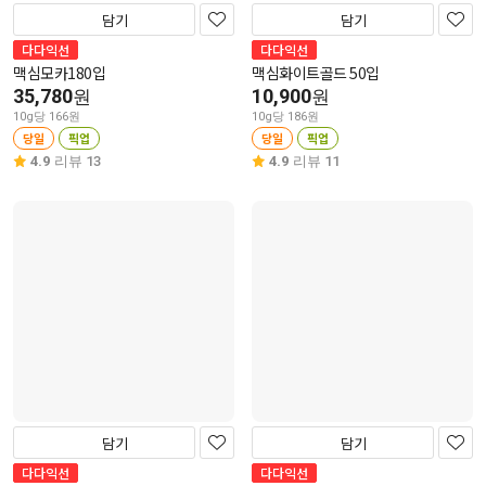
담기
담기
다다익선
다다익선
맥심모카180입
맥심화이트골드 50입
35,780
10,900
원
원
10g당 166원
10g당 186원
당일
픽업
당일
픽업
4.9
리뷰 13
4.9
리뷰 11
담기
담기
다다익선
다다익선