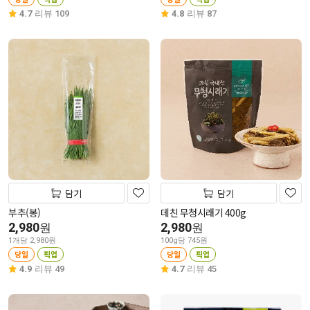
4.7
리뷰 109
4.8
리뷰 87
담기
담기
부추(봉)
데친 무청시래기 400g
2,980
2,980
원
원
1개당 2,980원
100g당 745원
당일
픽업
당일
픽업
4.9
리뷰 49
4.7
리뷰 45