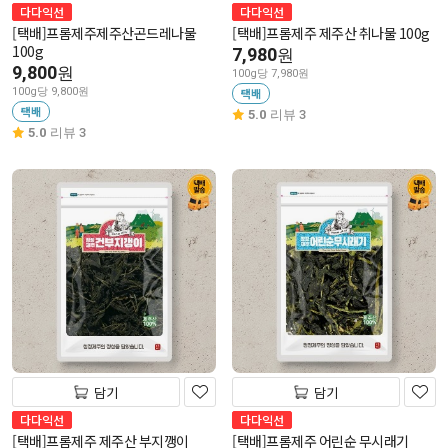
다다익선
다다익선
[택배]프롬제주제주산곤드레나물
[택배]프롬제주 제주산 취나물 100g
100g
7,980
원
9,800
원
100g당 7,980원
100g당 9,800원
택배
택배
5.0
리뷰 3
5.0
리뷰 3
담기
담기
다다익선
다다익선
[택배]프롬제주 제주산 부지깽이
[택배]프롬제주 어린순 무시래기