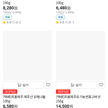
100g
100g
8,280
6,480
원
원
100g당 8,280원
100g당 6,480원
택배
택배
5.0
리뷰 2
5.0
리뷰 1
담기
담기
다다익선
다다익선
[택배]프롬제주 제주산 유채나물
[택배]프롬제주유기농썬표고버섯
100g
150g
6,580
14,500
원
원