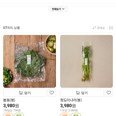
전체보기
17
판매순
개의 상품
담기
담기
봄동(봉)
청도미나리(봉)
3,980
3,980
원
원
100g당 796원
1개당 3,980원
당일
픽업
당일
픽업