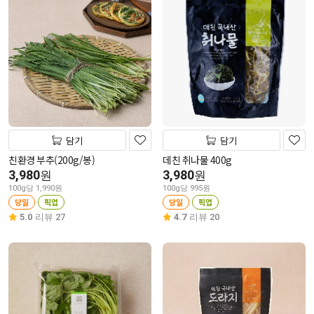
담기
담기
친환경 부추(200g/봉)
데친 취나물 400g
3,980
3,980
원
원
100g당 1,990원
100g당 995원
당일
픽업
당일
픽업
5.0
리뷰 27
4.7
리뷰 20