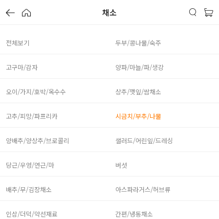
채소
전체보기
두부/콩나물/숙주
고구마/감자
양파/마늘/파/생강
오이/가지/호박/옥수수
상추/깻잎/쌈채소
고추/피망/파프리카
시금치/부추/나물
양배추/양상추/브로콜리
샐러드/어린잎/드레싱
당근/우엉/연근/마
버섯
배추/무/김장채소
아스파라거스/허브류
인삼/더덕/약선재료
간편/냉동채소