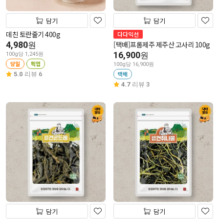
담기
담기
데친 토란줄기 400g
다다익선
4,980
[택배]프롬제주 제주산 고사리 100g
원
16,900
원
100g당 1,245원
당일
픽업
100g당 16,900원
택배
5.0
리뷰 6
4.7
리뷰 3
담기
담기