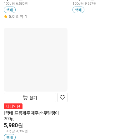
100g당 6,580원
100g당 9,667원
택배
택배
5.0
리뷰 1
담기
다다익선
[택배]프롬제주 제주산 무말랭이
200g
5,980
원
100g당 3,987원
택배