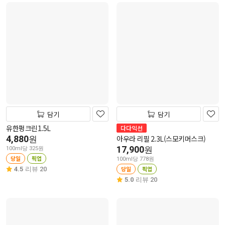
담기
담기
유한펑크린1.5L
다다익선
4,880
아우라 리필 2.3L(스모키머스크)
원
17,900
원
100ml당 325원
당일
픽업
100ml당 778원
당일
픽업
4.5
리뷰 20
5.0
리뷰 20