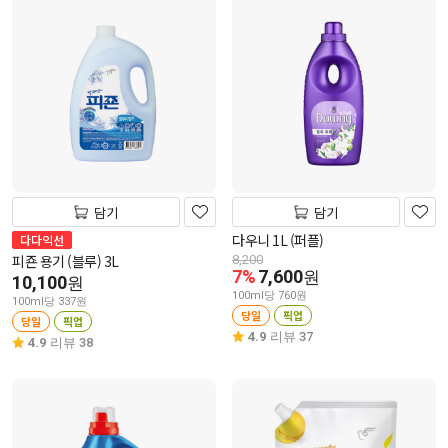
담기
담기
다우니 1L (퍼플)
다다익선
피죤 용기 (블루) 3L
8,200
7%
7,600
원
10,100
원
100ml당 760원
100ml당 337원
당일
픽업
당일
픽업
4.9
리뷰 37
4.9
리뷰 38