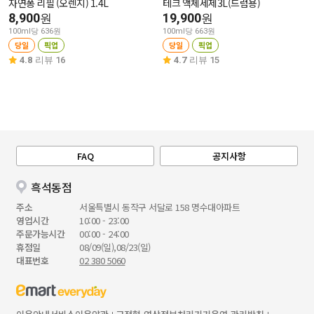
자연퐁 리필 (오렌지) 1.4L
테크 액체세제3L(드럼용)
8,900
19,900
원
원
100ml당 636원
100ml당 663원
당일
픽업
당일
픽업
4.8
리뷰 16
4.7
리뷰 15
FAQ
공지사항
흑석동점
주소
서울특별시 동작구 서달로 158 명수대아파트
영업시간
10:00 - 23:00
주문가능시간
00:00 - 24:00
휴점일
08/09(일),08/23(일)
대표번호
02 380 5060