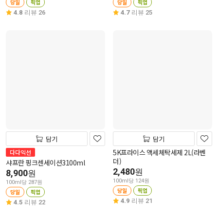
당일
픽업
당일
픽업
4.8
리뷰 26
4.7
리뷰 25
담기
담기
5K프라이스 액세체탁세제 2L(라벤
다다익선
더)
샤프란 핑크센세이션3100ml
2,480
원
8,900
원
100ml당 124원
100ml당 287원
당일
픽업
당일
픽업
4.9
리뷰 21
4.5
리뷰 22