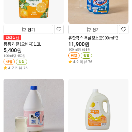
담기
담기
유한락스 욕실청소용900ml*2
다다익선
퐁퐁 리필 (오렌지)1.2L
11,900
원
5,400
원
100ml당 661원
당일
픽업
100ml당 450원
당일
픽업
4.9
리뷰 76
4.7
리뷰 76