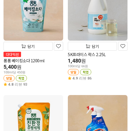
담기
담기
5K프라이스 락스 2.25L
다다익선
퐁퐁 베이킹소다 1200ml
1,480
원
5,400
원
100ml당 66원
당일
픽업
100ml당 450원
당일
픽업
4.9
리뷰 86
4.8
리뷰 93