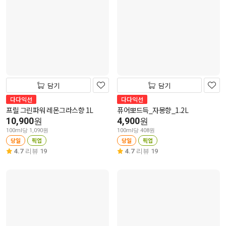
담기
담기
다다익선
다다익선
프릴 그린파워 레몬그라스향 1L
퓨어뽀드득_자몽향_1.2L
10,900
4,900
원
원
100ml당 1,090원
100ml당 408원
당일
픽업
당일
픽업
4.7
리뷰 19
4.7
리뷰 19