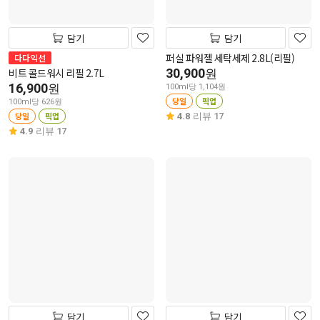
담기
담기
퍼실 파워젤 세탁세제 2.8L(리필)
다다익선
비트 콜드워시 리필 2.7L
30,900
원
16,900
원
100ml당 1,104원
당일
픽업
100ml당 626원
당일
픽업
4.8
리뷰 17
4.9
리뷰 17
담기
담기