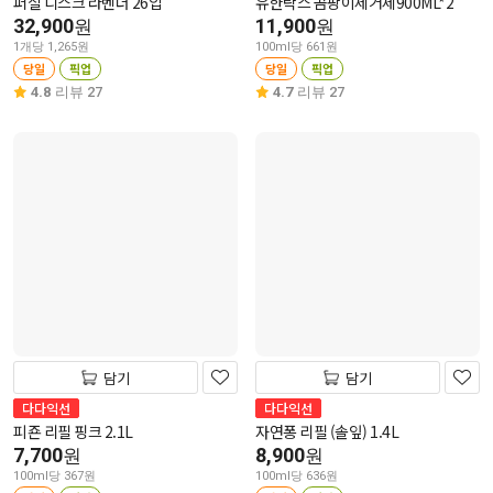
퍼실 디스크 라벤더 26입
유한락스 곰팡이제거제900ML*2
32,900
11,900
원
원
1개당 1,265원
100ml당 661원
당일
픽업
당일
픽업
4.8
리뷰 27
4.7
리뷰 27
담기
담기
다다익선
다다익선
피죤 리필 핑크 2.1L
자연퐁 리필 (솔잎) 1.4L
7,700
8,900
원
원
100ml당 367원
100ml당 636원