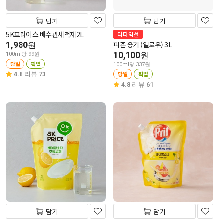
담기
담기
5K프라이스 배수관세척제2L
다다익선
1,980
피죤 용기 (옐로우) 3L
원
10,100
원
100ml당 99원
당일
픽업
100ml당 337원
당일
픽업
4.8
리뷰 73
4.8
리뷰 61
담기
담기