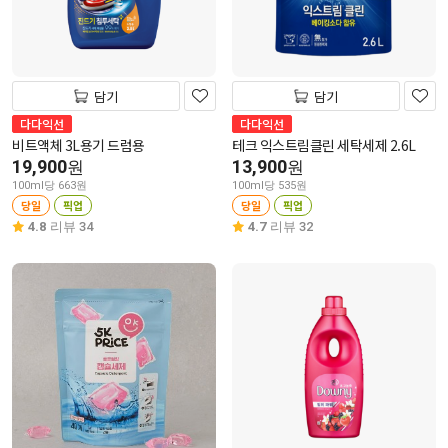
담기
담기
다다익선
다다익선
비트액체 3L용기 드럼용
테크 익스트림클린 세탁세제 2.6L
19,900
13,900
원
원
100ml당 663원
100ml당 535원
당일
픽업
당일
픽업
4.8
리뷰 34
4.7
리뷰 32