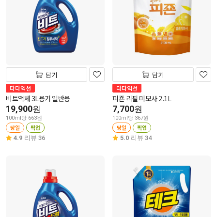
담기
담기
다다익선
다다익선
비트액체 3L용기 일반용
피죤 리필 미모사 2.1L
19,900
7,700
원
원
100ml당 663원
100ml당 367원
당일
픽업
당일
픽업
4.9
리뷰 36
5.0
리뷰 34