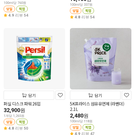
100ml당 760원
100ml당 337원
당일
픽업
당일
픽업
4.9
리뷰 54
4.8
리뷰 54
담기
담기
퍼실 디스크 파워 26입
5K프라이스 섬유유연제 (라벤더)
2.1L
32,900
원
2,480
원
1개당 1,265원
당일
픽업
100ml당 118원
당일
픽업
4.8
리뷰 50
4.9
리뷰 47