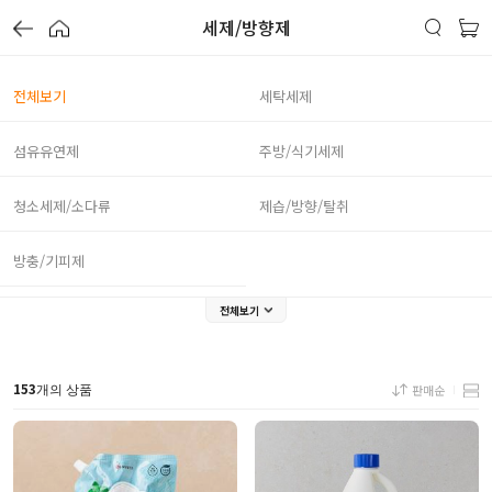
세제/방향제
전체보기
세탁세제
섬유유연제
주방/식기세제
청소세제/소다류
제습/방향/탈취
방충/기피제
전체보기
153
판매순
개의 상품