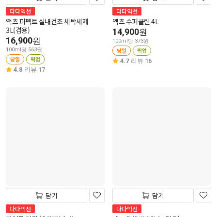
다다익선
다다익선
액츠 퍼펙트 실내건조 세탁세제
액츠 수퍼클린 4L
3L(겸용)
14,900
원
16,900
원
100ml당 373원
100ml당 563원
당일
픽업
당일
픽업
4.7
리뷰 16
4.8
리뷰 17
담기
담기
다다익선
다다익선