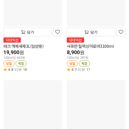
담기
담기
다다익선
다다익선
테크 액체세제3L(일반용)
샤프란 릴렉싱아로마3100ml
19,900
8,900
원
원
100ml당 663원
100ml당 287원
당일
픽업
당일
픽업
4.8
리뷰 18
4.7
리뷰 17