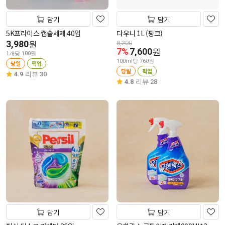
담기
담기
5K프라이스 캡슐세제 40입
다우니 1L (핑크)
3,980
원
8,200
7%
7,600
원
1개당 100원
100ml당 760원
당일
픽업
당일
픽업
4.9
리뷰 30
4.8
리뷰 28
담기
담기