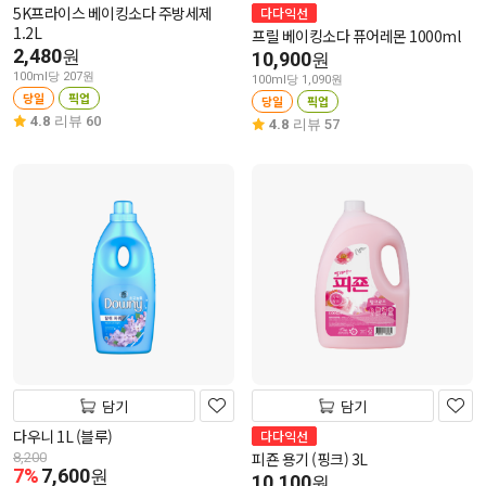
5K프라이스 베이킹소다 주방세제
다다익선
1.2L
프릴 베이킹소다 퓨어레몬 1000ml
2,480
원
10,900
원
100ml당 207원
100ml당 1,090원
당일
픽업
당일
픽업
4.8
리뷰 60
4.8
리뷰 57
담기
담기
다우니 1L (블루)
다다익선
피죤 용기 (핑크) 3L
8,200
7%
7,600
원
10,100
원