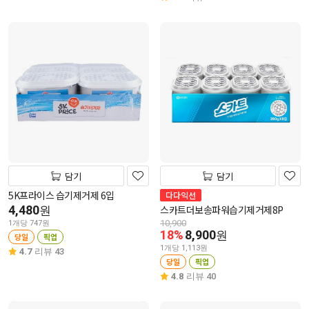
담기
담기
5K프라이스 습기제거제 6입
다다익선
4,480
스카트더보송파워습기제거제8P
원
10,900
1개당 747원
18%
8,900
원
당일
픽업
1개당 1,113원
4.7
리뷰 43
당일
픽업
4.8
리뷰 40