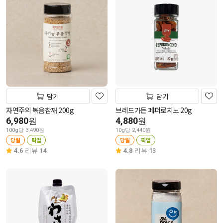
담기
담기
자연주의 볶음참깨 200g
브레드가든 페퍼로치노 20g
6,980
4,880
원
원
100g당 3,490원
10g당 2,440원
당일
픽업
당일
픽업
4.6
리뷰 14
4.8
리뷰 13