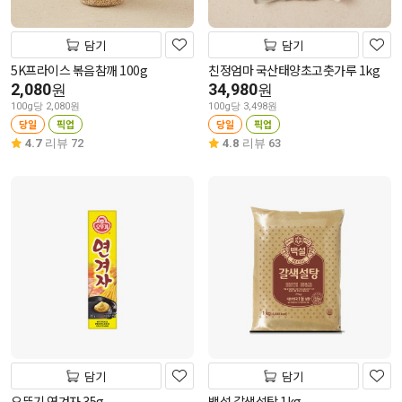
담기
담기
5K프라이스 볶음참깨 100g
친정엄마 국산태양초고춧가루 1kg
2,080
34,980
원
원
100g당 2,080원
100g당 3,498원
당일
픽업
당일
픽업
4.7
리뷰 72
4.8
리뷰 63
담기
담기
오뚜기 연겨자 35g
백설 갈색설탕 1kg