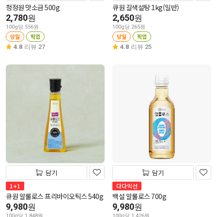
청정원 맛소금 500g
큐원 갈색설탕 1kg(일반)
2,780
2,650
원
원
100g당 556원
100g당 265원
당일
픽업
당일
픽업
4.8
리뷰 27
4.8
리뷰 25
담기
담기
1+1
다다익선
큐원 알룰로스 프리바이오틱스 540g
백설 알룰로스 700g
9,980
9,980
원
원
100g당 1,848원
100g당 1,426원