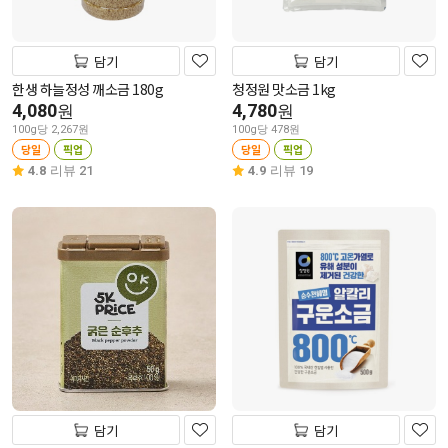
담기
담기
한생 하늘정성 깨소금 180g
청정원 맛소금 1kg
4,080
4,780
원
원
100g당 2,267원
100g당 478원
당일
픽업
당일
픽업
4.8
리뷰 21
4.9
리뷰 19
담기
담기