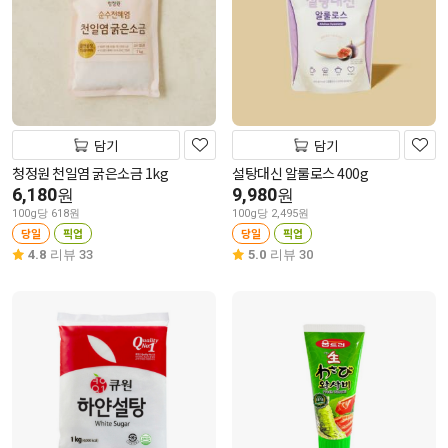
담기
담기
청정원 천일염 굵은소금 1kg
설탕대신 알룰로스 400g
6,180
9,980
원
원
100g당 618원
100g당 2,495원
당일
픽업
당일
픽업
4.8
리뷰 33
5.0
리뷰 30