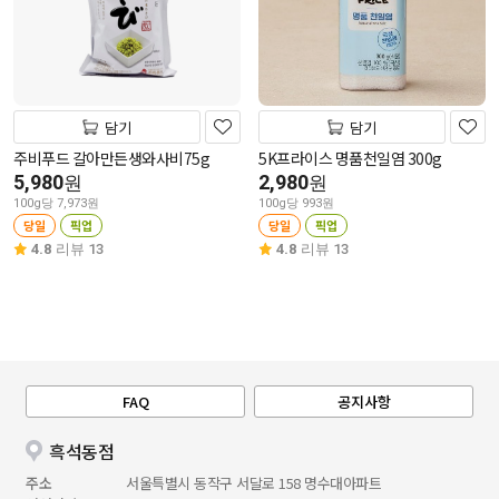
담기
담기
주비푸드 갈아만든생와사비75g
5K프라이스 명품천일염 300g
5,980
2,980
원
원
100g당 7,973원
100g당 993원
당일
픽업
당일
픽업
4.8
리뷰 13
4.8
리뷰 13
FAQ
공지사항
흑석동점
주소
서울특별시 동작구 서달로 158 명수대아파트