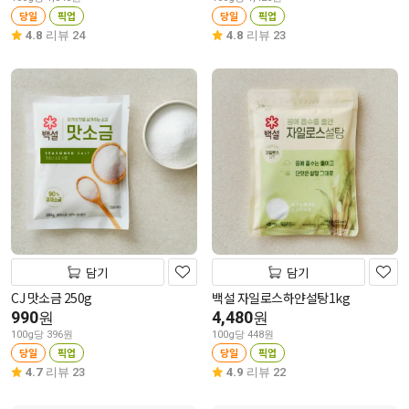
당일
픽업
당일
픽업
4.8
리뷰 24
4.8
리뷰 23
담기
담기
CJ 맛소금 250g
백설 자일로스하얀설탕1kg
990
4,480
원
원
100g당 396원
100g당 448원
당일
픽업
당일
픽업
4.7
리뷰 23
4.9
리뷰 22