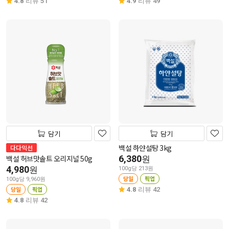
4.8
리뷰 51
4.9
리뷰 49
담기
담기
백설 하얀설탕 3kg
다다익선
백설 허브맛솔트 오리지널 50g
6,380
원
4,980
원
100g당 213원
당일
픽업
100g당 9,960원
당일
픽업
4.8
리뷰 42
4.8
리뷰 42