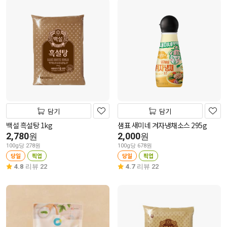
담기
담기
백설 흑설탕 1kg
샘표 새미네 겨자냉채소스 295g
2,780
2,000
원
원
100g당 278원
100g당 678원
당일
픽업
당일
픽업
4.8
리뷰 22
4.7
리뷰 22