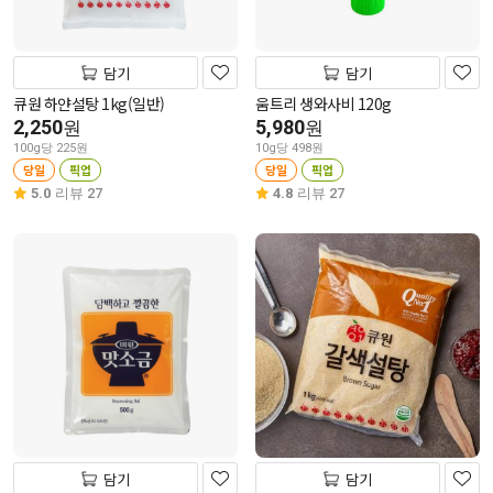
담기
담기
큐원 하얀설탕 1kg(일반)
움트리 생와사비 120g
2,250
5,980
원
원
100g당 225원
10g당 498원
당일
픽업
당일
픽업
5.0
리뷰 27
4.8
리뷰 27
담기
담기