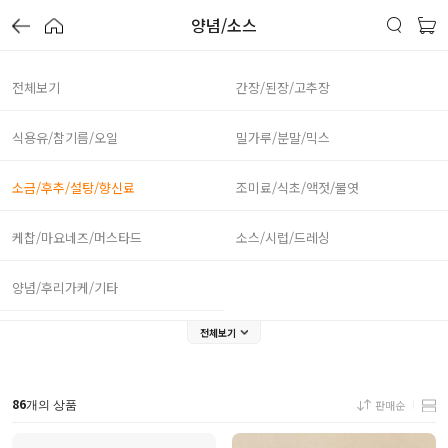
양념/소스
전체보기
간장/된장/고추장
식용유/참기름/오일
밀가루/분말/믹스
소금/후추/설탕/향신료
조미료/식초/액젓/물엿
케찹/마요네즈/머스타드
소스/시럽/드레싱
양념/후리가케/기타
전체보기
86
판매순
개의 상품