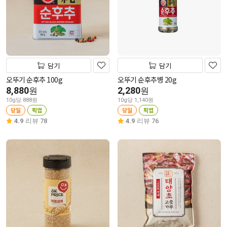
담기
담기
오뚜기 순후추 100g
오뚜기 순후추병 20g
8,880
2,280
원
원
10g당 888원
10g당 1,140원
당일
픽업
당일
픽업
4.9
리뷰 78
4.9
리뷰 76