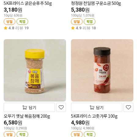
5K프라이스 굵은순후추 50g
청정원 천일염 구운소금 500g
3,180
5,380
원
원
10g당 636원
100g당 1,076원
당일
픽업
당일
픽업
4.8
리뷰 19
4.9
리뷰 18
담기
담기
오뚜기 옛날 볶음참깨 200g
5K프라이스 고춧가루 100g
6,580
4,980
원
원
100g당 3,290원
100g당 4,980원
당일
픽업
당일
픽업