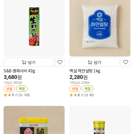
담기
담기
S&B 생와사비 43g
백설 하얀설탕 1kg
3,680
2,280
원
원
10g당 856원
100g당 228원
당일
픽업
당일
픽업
4.9
리뷰 105
4.8
리뷰 83