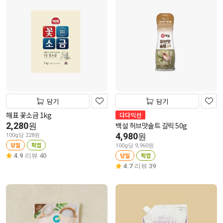
담기
담기
해표 꽃소금 1kg
다다익선
2,280
백설 허브맛솔트 갈릭 50g
원
4,980
원
100g당 228원
당일
픽업
100g당 9,960원
당일
픽업
4.9
리뷰 40
4.7
리뷰 39