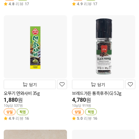
4.8
리뷰 17
4.9
리뷰 17
담기
담기
오뚜기 연와사비 35g
브레드가든 통흑후추(G) 52g
1,880
4,780
원
원
10g당 537원
10g당 919원
당일
픽업
당일
픽업
4.9
리뷰 16
5.0
리뷰 16