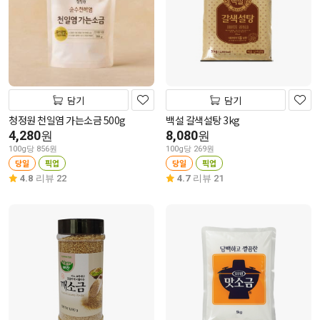
담기
담기
청정원 천일염 가는소금 500g
백설 갈색설탕 3kg
4,280
8,080
원
원
100g당 856원
100g당 269원
당일
픽업
당일
픽업
4.8
리뷰 22
4.7
리뷰 21