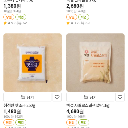
1,380
2,680
원
원
10g당 394원
100g당 268원
당일
픽업
당일
픽업
4.9
리뷰 62
4.7
리뷰 59
담기
담기
청정원 맛소금 250g
백설 자일로스갈색설탕1kg
1,480
4,680
원
원
100g당 592원
100g당 468원
당일
픽업
당일
픽업