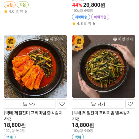
44%
20,800
원
당일
픽업
100g당 693원
4.0
리뷰 6
예약배송
예약픽업
4.8
리뷰 6
담기
담기
[택배]제철진미 프리미엄 총각김치
[택배]제철진미 프리미엄 열무김치
2kg
2kg
18,800
18,800
원
원
100g당 940원
100g당 940원
택배
택배