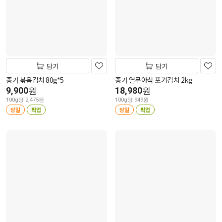
담기
담기
종가 볶음김치 80g*5
종가 열무아삭 포기김치 2kg
9,900
18,980
원
원
100g당 2,475원
100g당 949원
당일
픽업
당일
픽업