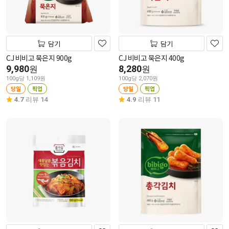
담기
담기
CJ 비비고 묵은지 900g
CJ 비비고 묵은지 400g
9,980
8,280
원
원
100g당 1,109원
100g당 2,070원
당일
픽업
당일
픽업
4.7
리뷰 14
4.9
리뷰 11