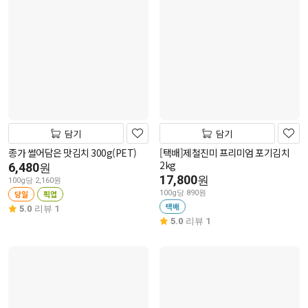
담기
담기
종가 썰어담은 맛김치 300g(PET)
[택배]제철진미 프리미엄 포기김치
2kg
6,480
원
17,800
원
100g당 2,160원
당일
픽업
100g당 890원
택배
5.0
리뷰 1
5.0
리뷰 1