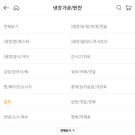
냉장가공/반찬
전체보기
[냉장]국/탕/찌개/전골
[냉장]면/파스타
[냉장]샐러드/즉석조리
[냉장]분식/야식
간식/디저트
김밥/단무지/묵
유부/어묵/맛살
햄/베이컨/소시지
훈제/닭가슴살/가공육
김치
반찬/젓갈/장류
양념/소스/육수
면류/떡재료
전체보기