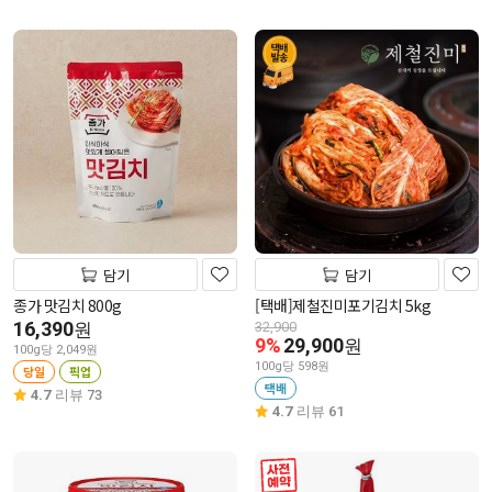
담기
담기
종가 맛김치 800g
[택배]제철진미포기김치 5kg
16,390
원
32,900
9%
29,900
원
100g당 2,049원
100g당 598원
당일
픽업
택배
4.7
리뷰 73
4.7
리뷰 61
사전 예약