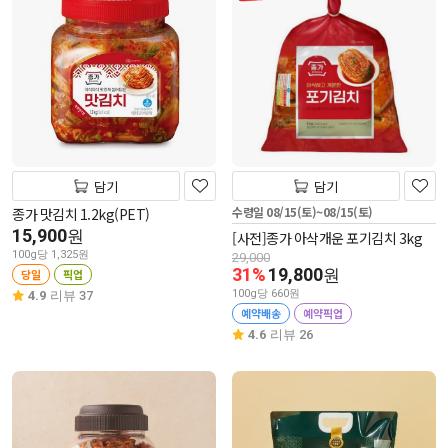
담기
담기
수령일 08/15(토)~08/15(토)
종가 맛김치 1.2kg(PET)
15,900
원
[사전]종가 아삭개운 포기김치 3kg
100g당 1,325원
29,000
31%
19,800
원
당일
픽업
100g당 660원
4.9
리뷰 37
예약배송
예약픽업
4.6
리뷰 26