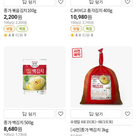
담기
담기
종가 볶음김치100g
CJ비비고 총각김치 400g
2,200
10,980
원
원
100g당 2,200원
100g당 2,745원
당일
픽업
당일
픽업
4.8
리뷰 9
4.0
리뷰 8
사전 예약
담기
담기
수령일 08/15(토)~08/15(토)
종가 백김치 500g
8,680
원
[사전]종가 백김치 3kg
100g당 1,736원
37,500