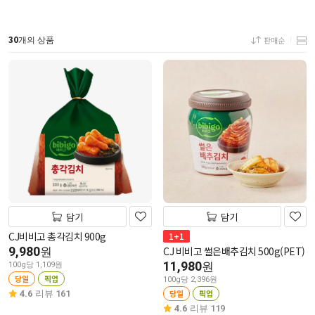
30
판매순
개의 상품
담기
담기
CJ비비고 총각김치 900g
1+1
9,980
CJ 비비고 썰은배추김치 500g(PET)
원
11,980
원
100g당 1,109원
당일
픽업
100g당 2,396원
당일
픽업
4.6
리뷰 161
4.6
리뷰 119