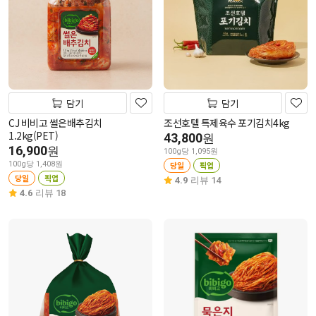
담기
담기
CJ 비비고 썰은배추김치
조선호텔 특제육수 포기김치4kg
1.2kg(PET)
43,800
원
16,900
원
100g당 1,095원
100g당 1,408원
당일
픽업
당일
픽업
4.9
리뷰 14
4.6
리뷰 18