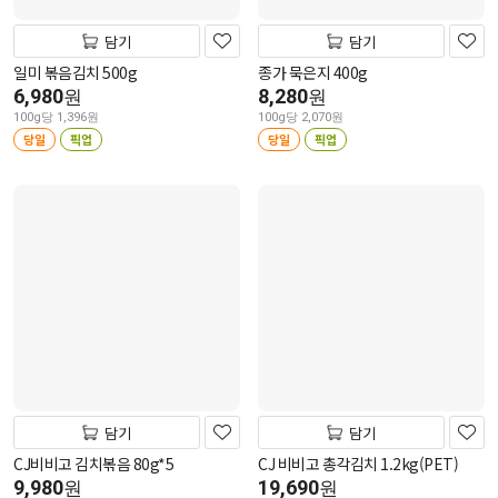
담기
담기
일미 볶음김치 500g
종가 묵은지 400g
6,980
8,280
원
원
100g당 1,396원
100g당 2,070원
당일
픽업
당일
픽업
담기
담기
CJ비비고 김치볶음 80g*5
CJ 비비고 총각김치 1.2kg(PET)
9,980
19,690
원
원