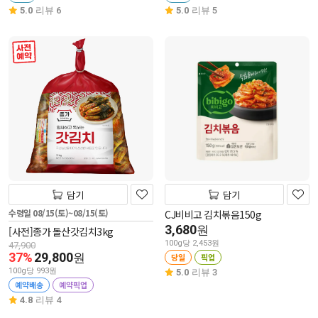
5.0
리뷰 6
5.0
리뷰 5
사전 예약
담기
담기
수령일 08/15(토)~08/15(토)
CJ비비고 김치볶음150g
3,680
원
[사전]종가 돌산갓김치3kg
100g당 2,453원
47,900
37%
29,800
원
당일
픽업
100g당 993원
5.0
리뷰 3
예약배송
예약픽업
4.8
리뷰 4