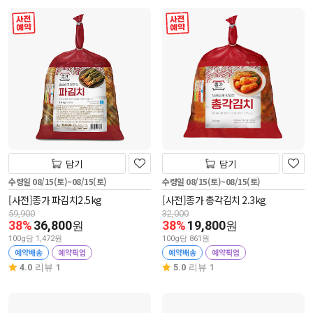
사전 예약
사전 예약
담기
담기
수령일 08/15(토)~08/15(토)
수령일 08/15(토)~08/15(토)
[사전]종가 파김치2.5kg
[사전]종가 총각김치 2.3kg
59,900
32,000
38%
36,800
38%
19,800
원
원
100g당 1,472원
100g당 861원
예약배송
예약픽업
예약배송
예약픽업
4.0
리뷰 1
5.0
리뷰 1