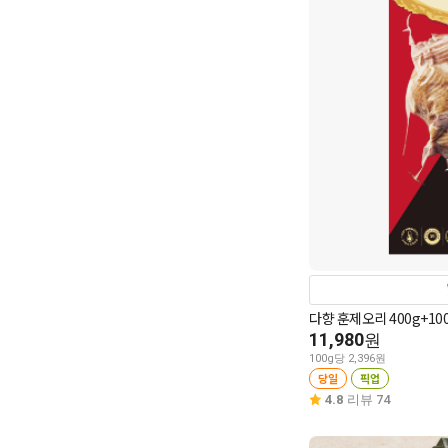
다향 훈제오리 400g+10
11,980
원
100g당 2,396원
당일
픽업
4.8
리뷰 74