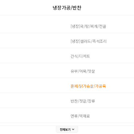
냉장가공/반찬
[냉장]국/탕/찌개/전골
[냉장]샐러드/즉석조리
간식/디저트
유부/어묵/맛살
훈제/닭가슴살/가공육
반찬/젓갈/장류
면류/떡재료
전체보기