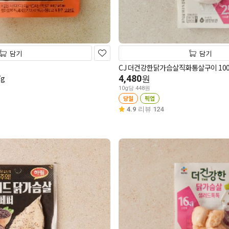
담기
담기
CJ 더건강한닭가슴살직화통살구이 100
g
4,480
원
10g당 448원
당일
픽업
4.9
리뷰 124