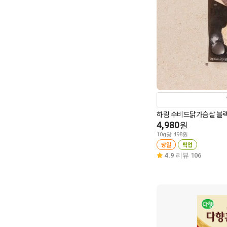
하림 수비드닭가슴살 블랙
4,980
원
10g당 498원
당일
픽업
4.9
리뷰 106