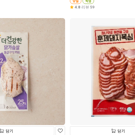
당일
픽업
4.8
리뷰 59
담기
담기