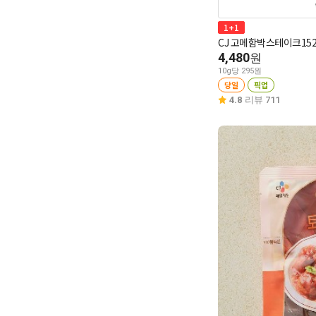
1+1
CJ 고메함박스테이크152
4,480
원
10g당 295원
당일
픽업
4.8
리뷰 711