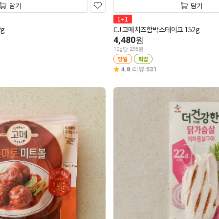
담기
담기
1+1
g
CJ 고메치즈함박스테이크 152g
4,480
원
10g당 295원
당일
픽업
4.8
리뷰 531