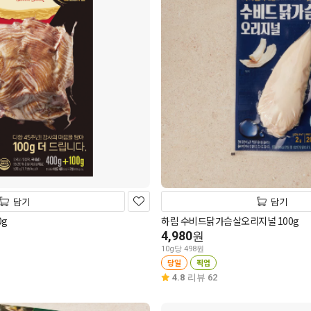
담기
담기
0g
하림 수비드닭가슴살오리지널 100g
4,980
원
10g당 498원
당일
픽업
4.8
리뷰 62