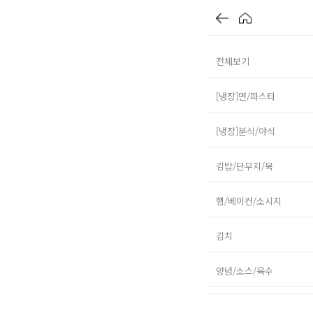
전체보기
[냉장]면/파스타
[냉장]분식/야식
김밥/단무지/묵
햄/베이컨/소시지
김치
양념/소스/육수