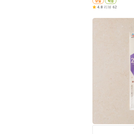
당일
픽업
4.8
리뷰 62