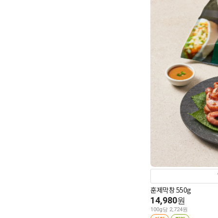
훈제막창 550g
14,980
원
100g당 2,724원