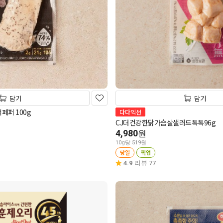
담기
담기
페퍼 100g
다다익선
CJ더건강한닭가슴살샐러드톡톡96g
4,980
원
10g당 519원
당일
픽업
4.9
리뷰 77