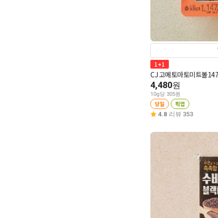
1+1
CJ 고메토마토미트볼147
4,480
원
10g당 305원
당일
픽업
4.8
리뷰 353