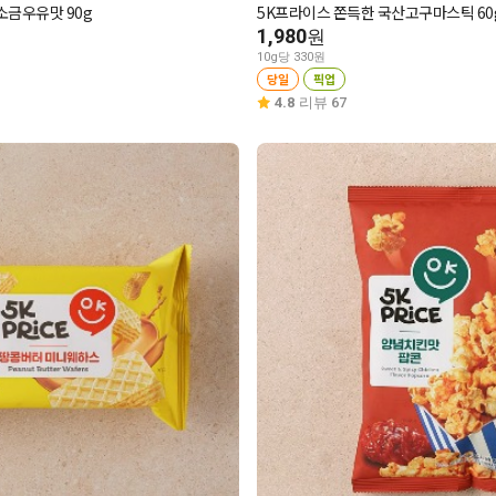
소금우유맛 90g
5K프라이스 쫀득한 국산고구마스틱 60
1,980
원
10g당 330원
당일
픽업
4.8
리뷰 67