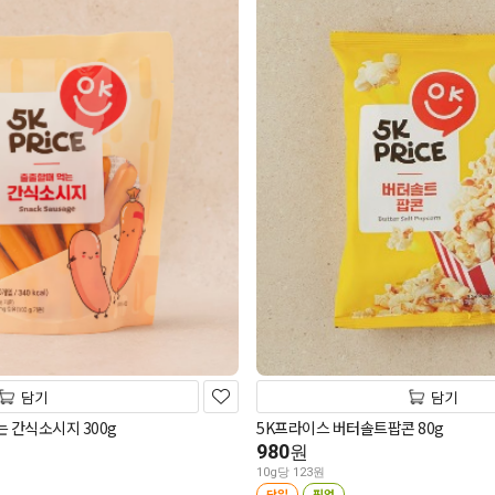
담기
담기
 간식소시지 300g
5K프라이스 버터솔트팝콘 80g
980
원
10g당 123원
당일
픽업