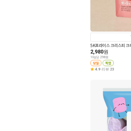
5K프라이스 크리스피 크레
2,980
원
10g당 298원
당일
픽업
4.9
리뷰 23