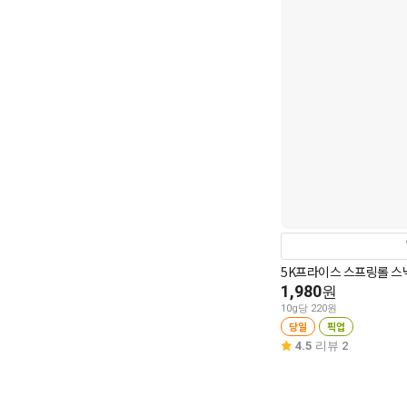
5K프라이스 스프링롤 스낵
1,980
원
10g당 220원
당일
픽업
4.5
리뷰 2