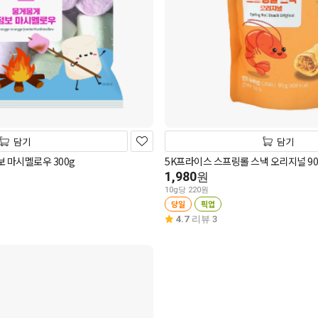
담기
담기
 마시멜로우 300g
5K프라이스 스프링롤 스낵 오리지널 90
1,980
원
10g당 220원
당일
픽업
4.7
리뷰 3