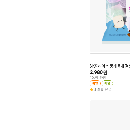
5K프라이스 뭉게뭉게 점보
2,980
원
10g당 99원
당일
픽업
4.5
리뷰 4