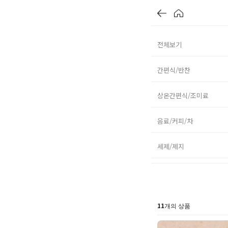
전체보기
간편식/반찬
상온간편식/조미료
음료/커피/차
세제/제지
11
개의 상품