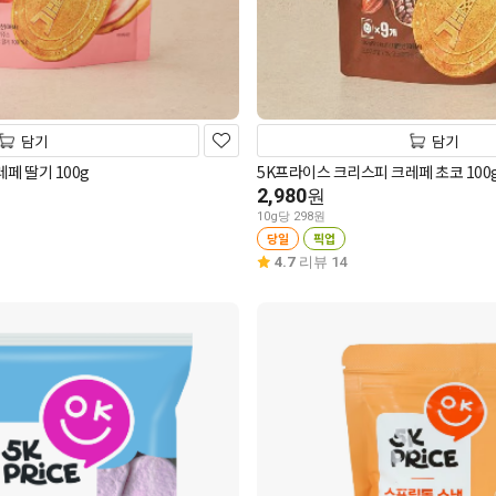
담기
담기
페 딸기 100g
5K프라이스 크리스피 크레페 초코 100
2,980
원
10g당 298원
당일
픽업
4.7
리뷰 14