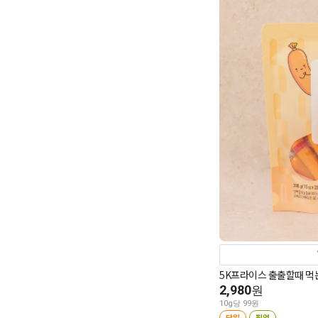
5K프라이스 출출할때 먹는
2,980
원
10g당 99원
당일
픽업