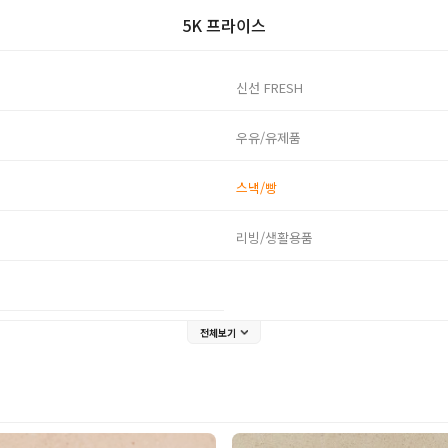
5K 프라이스
신선 FRESH
우유/유제품
스낵/빵
리빙/생활용품
전체보기