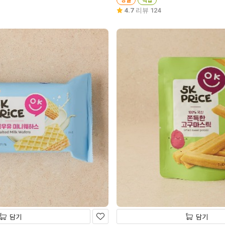
4.7
리뷰 124
담기
담기