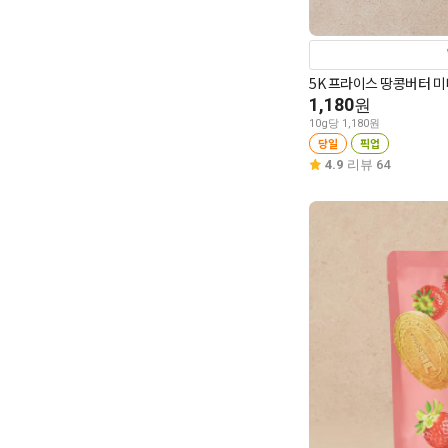
5K 프라이스 땅콩버터 미
1,180
원
10g당 1,180원
당일
픽업
4.9
리뷰 64