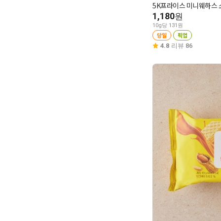
5K프라이스 미니웨하스 
1,180
원
10g당 131원
당일
픽업
4.8
리뷰 86