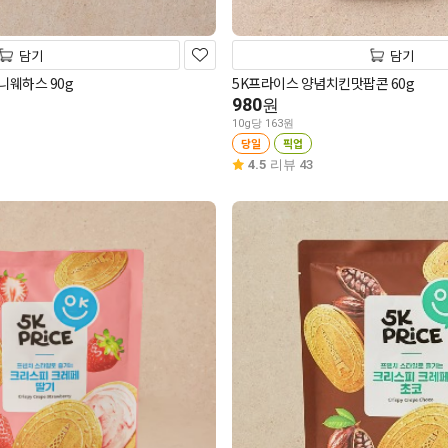
담기
담기
니웨하스 90g
5K프라이스 양념치킨맛팝콘 60g
980
원
10g당 163원
당일
픽업
4.5
리뷰 43