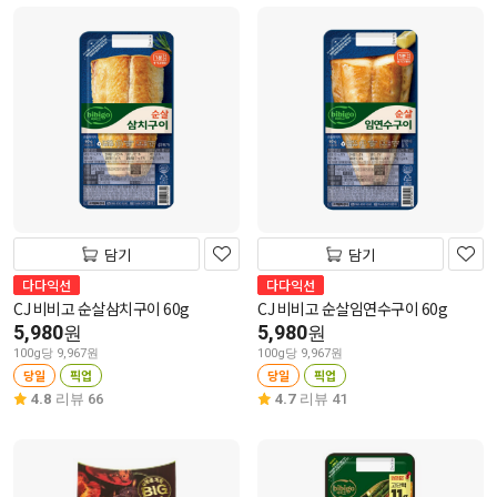
담기
담기
다다익선
다다익선
CJ 비비고 순살삼치구이 60g
CJ 비비고 순살임연수구이 60g
5,980
5,980
원
원
100g당 9,967원
100g당 9,967원
당일
픽업
당일
픽업
4.8
리뷰 66
4.7
리뷰 41