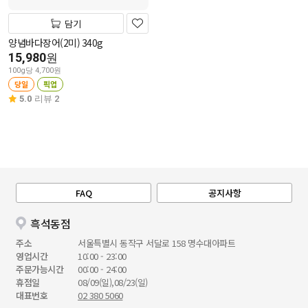
담기
양념바다장어(2미) 340g
15,980
원
100g당 4,700원
당일
픽업
5.0
리뷰 2
FAQ
공지사항
흑석동점
주소
서울특별시 동작구 서달로 158 명수대아파트
영업시간
10:00 - 23:00
주문가능시간
00:00 - 24:00
휴점일
08/09(일),08/23(일)
대표번호
02 380 5060