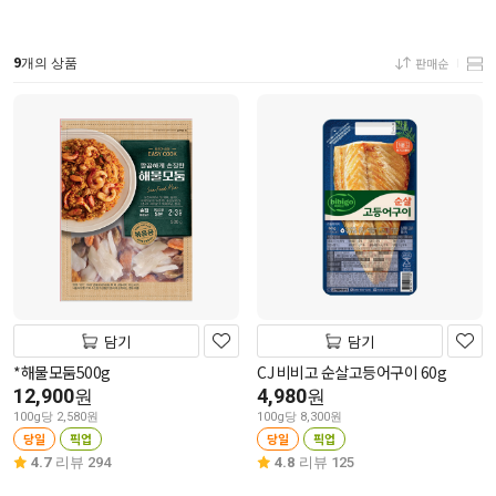
9
판매순
개의 상품
담기
담기
*해물모둠500g
CJ 비비고 순살고등어구이 60g
12,900
4,980
원
원
100g당 2,580원
100g당 8,300원
당일
픽업
당일
픽업
4.7
리뷰 294
4.8
리뷰 125