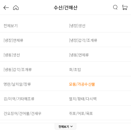
수산/건해산
전체보기
[냉장]생선
[냉장]연체류
[냉장]갑각/조개류
[냉동]생선
[냉동]연체류
[냉동]갑각/조개류
회/초밥
명란/날치알/장류
모둠/가공수산물
김/미역/기타해조류
멸치/황태/다시팩
건오징어/건어물/건새우
쥐포/어포/육포
전체보기