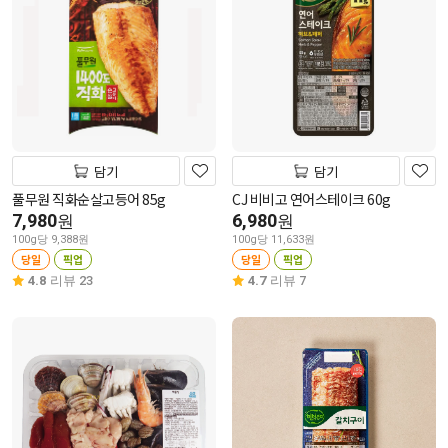
담기
담기
풀무원 직화순살고등어 85g
CJ 비비고 연어스테이크 60g
7,980
6,980
원
원
100g당 9,388원
100g당 11,633원
당일
픽업
당일
픽업
4.8
리뷰 23
4.7
리뷰 7