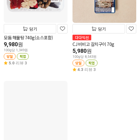
담기
담기
모둠 해물탕 740g(소스포함)
다다익선
9,980
CJ 비비고 갈치구이 70g
원
5,980
원
100g당 1,349원
당일
픽업
100g당 8,543원
당일
픽업
5.0
리뷰 3
4.3
리뷰 3