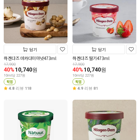
담기
담기
하겐다즈 마카다미아넛473ml
하겐다즈 딸기473ml
17,900
17,900
40%
10,740
40%
10,740
원
원
10ml당 227원
10ml당 227원
픽업
픽업
4.8
리뷰 118
4.9
리뷰 81