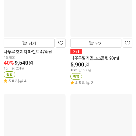
담기
담기
나뚜루 호지차 파인트 474ml
2+1
나뚜루딸기밀크초콜릿 90ml
15,900
40%
9,540
원
5,900
원
10ml당 201원
10ml당 656원
픽업
픽업
5.0
리뷰 4
4.5
리뷰 2