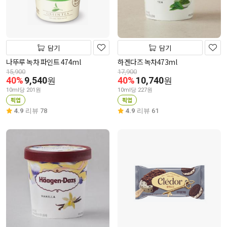
담기
담기
나뚜루 녹차 파인트 474ml
하겐다즈 녹차473ml
15,900
17,900
40%
9,540
40%
10,740
원
원
10ml당 201원
10ml당 227원
픽업
픽업
4.9
리뷰 78
4.9
리뷰 61