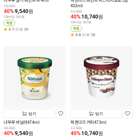
나뚜루 딸기 파인트 474ml
하겐다즈 파인트 피스타치오&크림
403ml
15,900
40%
9,540
원
17,900
40%
10,740
원
10ml당 201원
픽업
10ml당 267원
픽업
4.7
리뷰 39
4.8
리뷰 28
담기
담기
나뚜루 바닐라474ml
하겐다즈 커피473ml
15,900
17,900
40%
9,540
40%
10,740
원
원