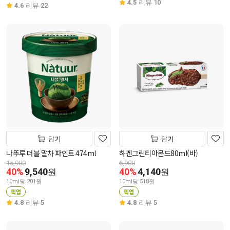
4.5
리뷰 10
4.6
리뷰 22
담기
담기
나뚜루 더블 말차 파인트 474ml
하겐그린티아몬드80ml(바)
15,900
6,900
40%
9,540
40%
4,140
원
원
10ml당 201원
10ml당 518원
픽업
픽업
4.8
리뷰 5
4.8
리뷰 5