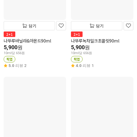
담기
담기
2+1
2+1
나뚜루바닐라&아몬드90ml
나뚜루녹차밀크초콜릿90ml
5,900
5,900
원
원
10ml당 656원
10ml당 656원
픽업
픽업
5.0
리뷰 2
4.0
리뷰 1