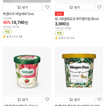
담기
담기
하겐다즈 바닐라473ml
2+1
빙그레끌레도르쿠키앤크림 90ml
17,900
40%
10,740
원
3,000
원
10ml당 227원
10ml당 333원
픽업
픽업
4.9
리뷰 58
4.8
리뷰 54
담기
담기