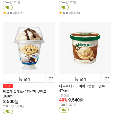
10ml당 201원
10ml당 227원
픽업
픽업
4.8
리뷰 27
5.0
리뷰 24
담기
담기
나뚜루 마카다미아크럼블 파인트
1+1
474ml
빙그레 끌레도르 파르페 쿠앤크
260ml
15,900
40%
9,540
원
3,500
원
10ml당 201원
260ml당 3,500원
픽업
픽업