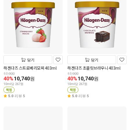
담기
담기
하겐다즈 스트로베리모찌 403ml
하겐다즈 초콜릿브라우니 403ml
17,900
17,900
40%
10,740
40%
10,740
원
원
10ml당 267원
10ml당 267원
픽업
픽업
5.0
리뷰 5
5.0
리뷰 5