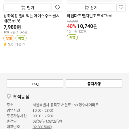
담기
담기
상하목장 얼려먹는 아이스주스 귤&
하겐다즈 벨지안초코 473ml
배85ml*6
17,900
40%
10,740
원
7,980
원
10ml당 227원
100ml당 1,565원
픽업
당일
픽업
5.0
리뷰 1
FAQ
공지사항
흑석동점
주소
서울특별시 동작구 서달로 158 명수대아파트
영업시간
10:00 - 23:00
주문가능시간
00:00 - 24:00
휴점일
08/09(일),08/23(일)
대표번호
02 380 5060