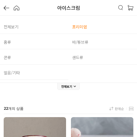
아이스크림
전체보기
프리미엄
홈류
바/튜브류
콘류
샌드류
얼음/기타
전체보기
22
판매순
개의 상품