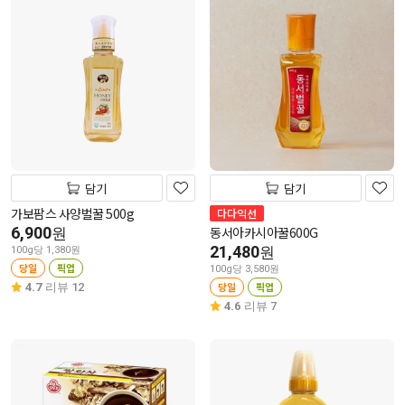
담기
담기
가보팜스 사양벌꿀 500g
다다익선
6,900
동서아카시아꿀600G
원
21,480
원
100g당 1,380원
당일
픽업
100g당 3,580원
당일
픽업
4.7
리뷰 12
4.6
리뷰 7