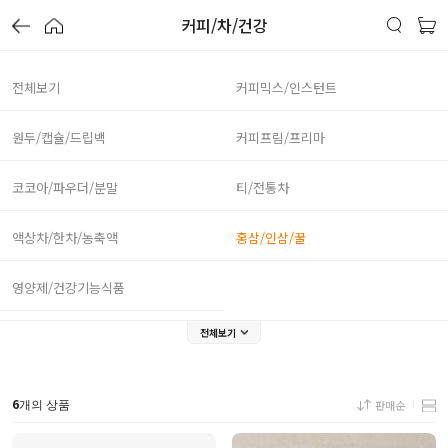
커피/차/건강
전체보기
커피믹스/인스턴트
원두/캡슐/드립백
커피프림/프리마
코코아/파우더/분말
티/전통차
액상차/한차/농축액
홍삼/인삼/꿀
영양제/건강기능식품
전체보기
6
판매순
개의 상품