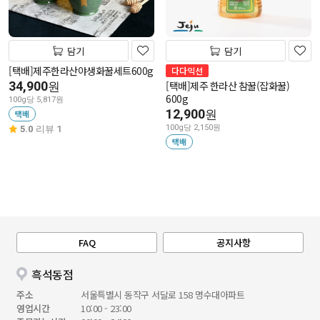
담기
담기
[택배]제주한라산야생화꿀세트600g
다다익선
34,900
[택배]제주 한라산 참꿀(잡화꿀)
원
600g
100g당 5,817원
12,900
원
택배
100g당 2,150원
5.0
리뷰 1
택배
FAQ
공지사항
흑석동점
주소
서울특별시 동작구 서달로 158 명수대아파트
영업시간
10:00 - 23:00