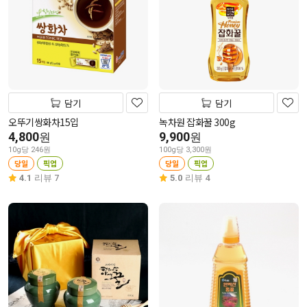
담기
담기
오뚜기쌍화차15입
녹차원 잡화꿀 300g
4,800
9,900
원
원
10g당 246원
100g당 3,300원
당일
픽업
당일
픽업
4.1
리뷰 7
5.0
리뷰 4