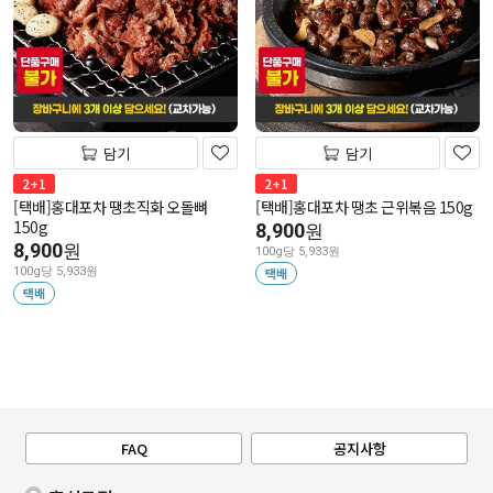
담기
담기
2+1
2+1
[택배]홍대포차 땡초직화 오돌뼈
[택배]홍대포차 땡초 근위볶음 150g
150g
8,900
원
8,900
원
100g당 5,933원
100g당 5,933원
택배
택배
FAQ
공지사항