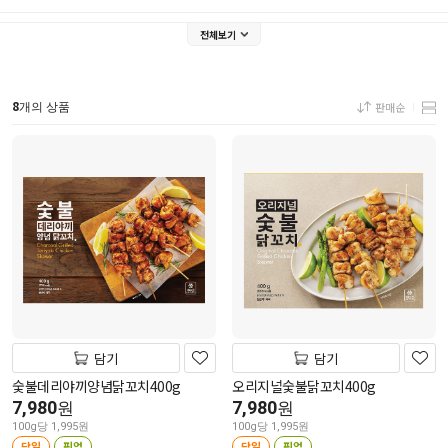
전체보기
8
판매순
개의 상품
담기
담기
숯불데리야끼양념닭꼬치400g
오리지널숯불닭꼬치400g
7,980
7,980
원
원
100g당 1,995원
100g당 1,995원
당일
픽업
당일
픽업