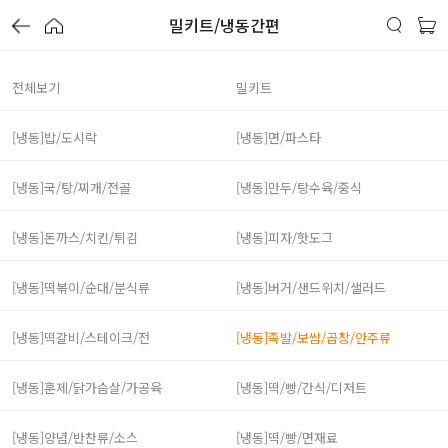
밀키트/냉동간편
전체보기
밀키트
[냉동]밥/도시락
[냉동]면/파스타
[냉동]국/탕/찌개/전골
[냉동]만두/탕수육/중식
[냉동]돈까스/치킨/튀김
[냉동]피자/핫도그
[냉동]떡볶이/순대/분식류
[냉동]버거/샌드위치/샐러드
[냉동]떡갈비/스테이크/전
[냉동]족발/보쌈/곱창/안주류
[냉동]훈제/닭가슴살/가공육
[냉동]떡/빵/간식/디저트
[냉동]양념/반찬류/소스
[냉동]떡/빵/면재료