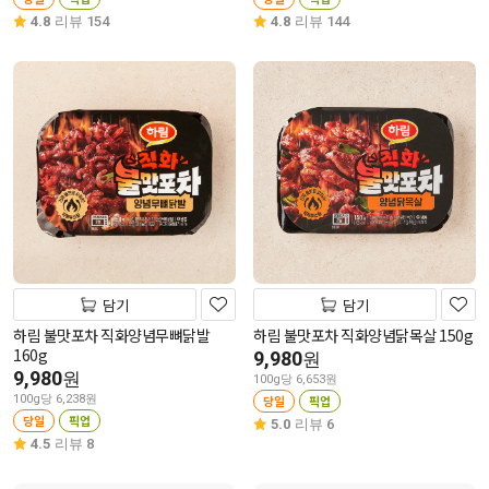
4.8
리뷰 154
4.8
리뷰 144
담기
담기
하림 불맛포차 직화양념무뼈닭발
하림 불맛포차 직화양념닭목살 150g
160g
9,980
원
9,980
원
100g당 6,653원
100g당 6,238원
당일
픽업
당일
픽업
5.0
리뷰 6
4.5
리뷰 8