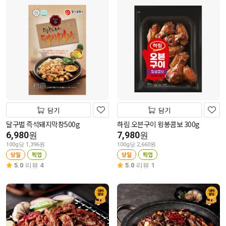
담기
담기
달구벌 즉석돼지막창500g
하림 오븐구이 윙봉콤보 300g
6,980
7,980
원
원
100g당 1,396원
100g당 2,660원
당일
픽업
당일
픽업
5.0
리뷰 4
5.0
리뷰 1