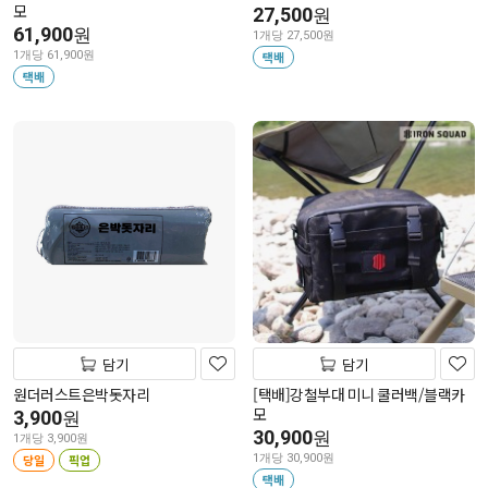
모
27,500
원
61,900
원
1개당 27,500원
1개당 61,900원
택배
택배
담기
담기
원더러스트은박돗자리
[택배]강철부대 미니 쿨러백/블랙카
모
3,900
원
30,900
원
1개당 3,900원
당일
픽업
1개당 30,900원
택배