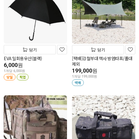
담기
담기
EVA 일회용우산(블랙)
[택배]강철부대 헥사 방염타프/폴대
제외
6,000
원
199,000
원
1개당 6,000원
당일
픽업
1개당 199,000원
택배