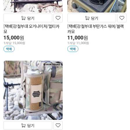
담기
담기
[택배]강철부대 오거나이져/멀티카
[택배]강철부대 부탄가스 워머/블랙
모
카모
15,000
11,000
원
원
1개당 15,000원
1개당 11,000원
택배
택배
담기