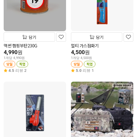
19
담기
담기
맥썬 캠핑부탄230G
멀티 가스점화기
4,990
4,500
원
원
1개당 4,990원
1개당 4,500원
당일
픽업
당일
픽업
4.5
리뷰 2
5.0
리뷰 1