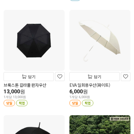
담기
담기
브룩스톤 칼라풀 완자우산
EVA 일회용우산(화이트)
13,000
6,000
원
원
1개당 13,000원
1개당 6,000원
당일
픽업
당일
픽업