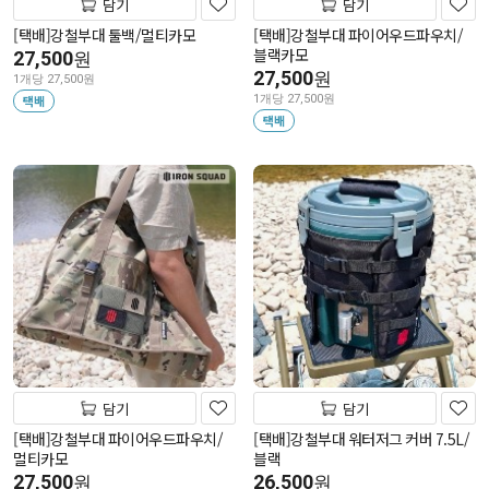
담기
담기
[택배]강철부대 툴백/멀티카모
[택배]강철부대 파이어우드파우치/
블랙카모
27,500
원
27,500
원
1개당 27,500원
택배
1개당 27,500원
택배
담기
담기
[택배]강철부대 파이어우드파우치/
[택배]강철부대 워터저그 커버 7.5L/
멀티카모
블랙
27,500
26,500
원
원