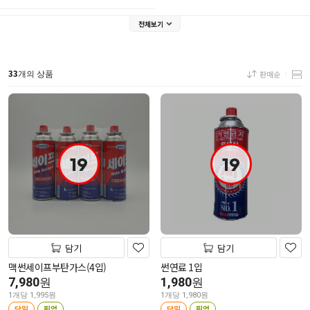
전체보기
33
판매순
개의 상품
19
19
담기
담기
맥썬세이프부탄가스(4입)
썬연료 1입
7,980
1,980
원
원
1개당 1,995원
1개당 1,980원
당일
픽업
당일
픽업