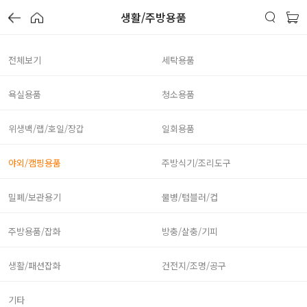
생활/주방용품
전체보기
세탁용품
욕실용품
청소용품
위생백/랩/호일/장갑
일회용품
야외/캠핑용품
주방식기/조리도구
밀폐/보관용기
물병/텀블러/컵
주방용품/잡화
방충/살충/기피
생활/패션잡화
건전지/조명/공구
기타