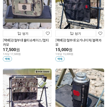
담기
담기
[택배]강철부대 물티슈케이스/멀티
[택배]강철부대 오거나이져/블랙카
카모
모
17,500
15,000
원
원
1개당 17,500원
1개당 15,000원
택배
택배