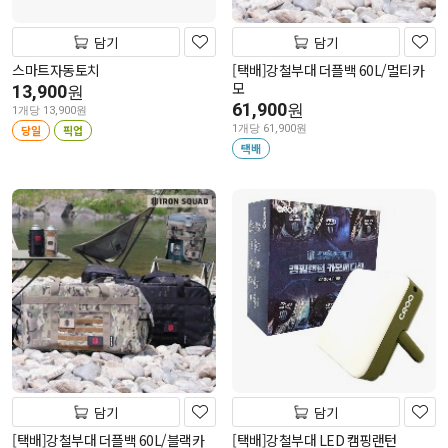
담기
담기
스마트자동토치
[택배]강철부대 더플백 60L/멀티카
모
13,900
원
61,900
원
1개당 13,900원
당일
픽업
1개당 61,900원
택배
담기
담기
[택배]강철부대 더플백 60L/블랙카
[택배]강철부대 LED 캠핑랜턴