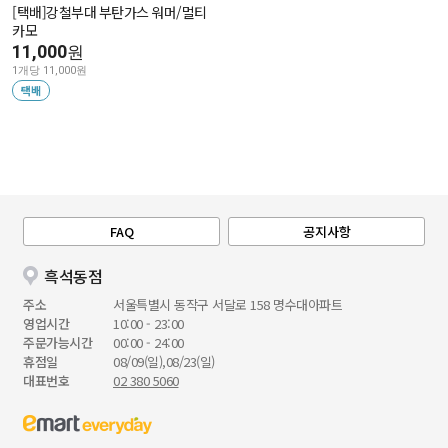
[택배]강철부대 부탄가스 워머/멀티
카모
11,000
원
1개당 11,000원
택배
FAQ
공지사항
흑석동점
주소
서울특별시 동작구 서달로 158 명수대아파트
영업시간
10:00 - 23:00
주문가능시간
00:00 - 24:00
휴점일
08/09(일),08/23(일)
대표번호
02 380 5060