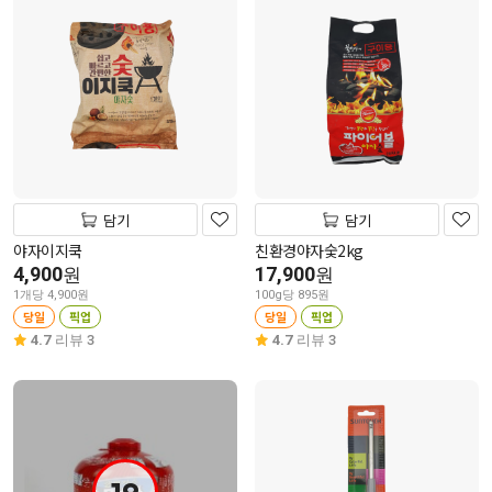
담기
담기
야자이지쿡
친환경야자숯2kg
4,900
17,900
원
원
1개당 4,900원
100g당 895원
당일
픽업
당일
픽업
4.7
리뷰 3
4.7
리뷰 3