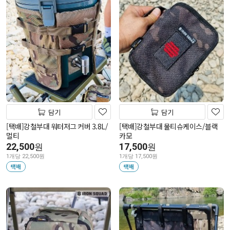
담기
담기
[택배]강철부대 워터저그 커버 3.8L/
[택배]강철부대 물티슈케이스/블랙
멀티
카모
22,500
17,500
원
원
1개당 22,500원
1개당 17,500원
택배
택배