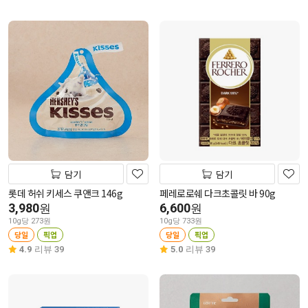
담기
담기
롯데 허쉬 키세스 쿠앤크 146g
페레로로쉐 다크초콜릿 바 90g
3,980
6,600
원
원
10g당 273원
10g당 733원
당일
픽업
당일
픽업
4.9
리뷰 39
5.0
리뷰 39