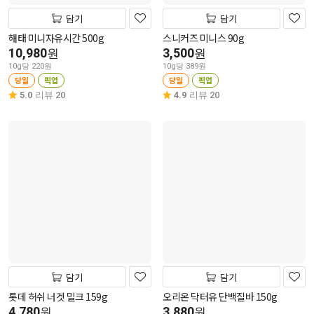
담기
담기
해태 미니자유시간 500g
스니커즈 미니스 90g
10,980
3,500
원
원
10g당 220원
10g당 389원
당일
픽업
당일
픽업
5.0
리뷰 20
4.9
리뷰 20
담기
담기
롯데 허쉬 너겟 밀크 159g
오리온 닥터유 단백질바 150g
4,780
3,880
원
원