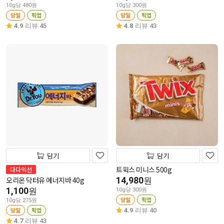
10g당 480원
10g당 300원
당일
픽업
당일
픽업
4.9
리뷰 45
4.8
리뷰 43
담기
담기
트윅스 미니스 500g
다다익선
오리온 닥터유 에너지바 40g
14,980
원
1,100
원
10g당 300원
당일
픽업
10g당 275원
당일
픽업
4.9
리뷰 40
4.7
리뷰 43