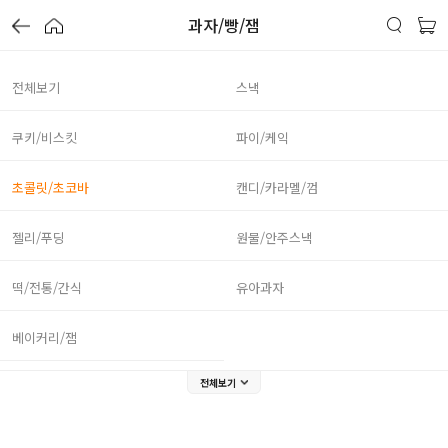
과자/빵/잼
전체보기
스낵
쿠키/비스킷
파이/케익
초콜릿/초코바
캔디/카라멜/껌
젤리/푸딩
원물/안주스낵
떡/전통/간식
유아과자
베이커리/잼
전체보기