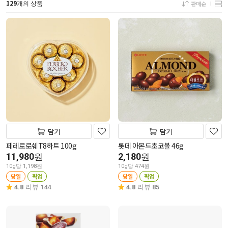
129
판매순
개의 상품
담기
담기
페레로로쉐T8하트 100g
롯데 아몬드초코볼 46g
11,980
2,180
원
원
10g당 1,198원
10g당 474원
당일
픽업
당일
픽업
4.8
리뷰 144
4.8
리뷰 85