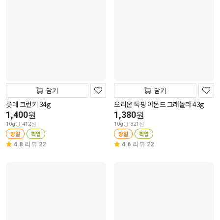
담기
담기
롯데 크런키 34g
오리온 톡핑 아몬드 그래놀라 43g
1,400
1,380
원
원
10g당 412원
10g당 321원
당일
픽업
당일
픽업
4.8
리뷰 22
4.6
리뷰 22