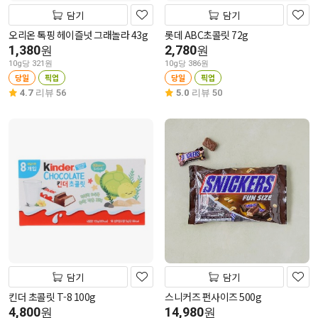
담기
담기
오리온 톡핑 헤이즐넛 그래놀라 43g
롯데 ABC초콜릿 72g
1,380
2,780
원
원
10g당 321원
10g당 386원
당일
픽업
당일
픽업
4.7
리뷰 56
5.0
리뷰 50
담기
담기
킨더 초콜릿 T-8 100g
스니커즈 펀사이즈 500g
4,800
14,980
원
원