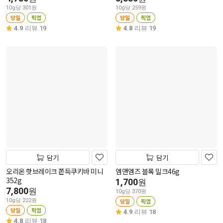
10g당 301원
10g당 259원
당일
픽업
당일
픽업
4.9
리뷰 19
4.8
리뷰 19
담기
담기
오리온 핫브레이크 쫀득쿠키바 미니
엠앤엠즈 블록 밀크46g
352g
1,700
원
7,800
원
10g당 370원
10g당 222원
당일
픽업
당일
픽업
4.9
리뷰 18
4.8
리뷰 18