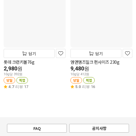
담기
담기
롯데 크런키볼76g
엠앤엠즈밀크 펀사이즈 230g
2,980
9,480
원
원
10g당 392원
10g당 412원
당일
픽업
당일
픽업
4.7
리뷰 17
5.0
리뷰 16
FAQ
공지사항