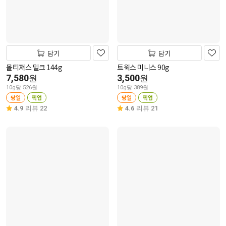
담기
담기
몰티져스 밀크 144g
트윅스 미니스 90g
7,580
3,500
원
원
10g당 526원
10g당 389원
당일
픽업
당일
픽업
4.9
리뷰 22
4.6
리뷰 21