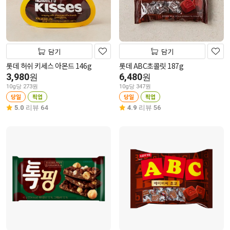
담기
담기
롯데 허쉬 키세스 아몬드 146g
롯데 ABC초콜릿 187g
3,980
6,480
원
원
10g당 273원
10g당 347원
당일
픽업
당일
픽업
5.0
리뷰 64
4.9
리뷰 56