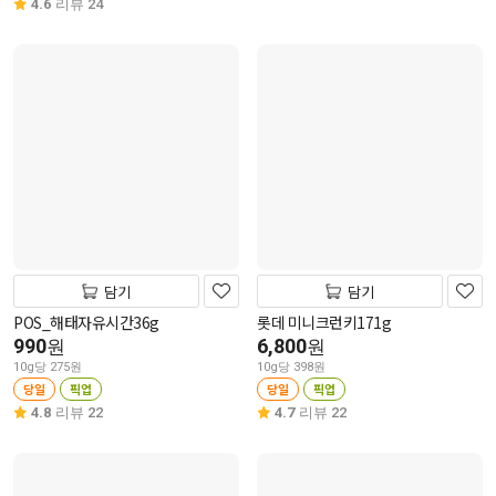
4.6
리뷰 24
담기
담기
POS_해태자유시간36g
롯데 미니크런키171g
990
6,800
원
원
10g당 275원
10g당 398원
당일
픽업
당일
픽업
4.8
리뷰 22
4.7
리뷰 22