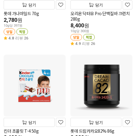
담기
담기
롯데 가나마일드 70g
오리온 닥터유 Pro 단백질바 크런치
280g
2,780
원
8,400
원
10g당 397원
당일
픽업
10g당 300원
당일
픽업
4.8
리뷰 26
4.9
리뷰 26
담기
담기
킨더 초콜릿 T-4 50g
롯데 드림카카오82% 86g