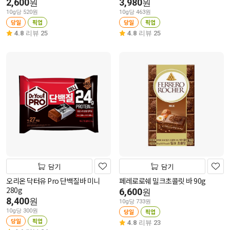
2,600
3,980
원
원
10g당 520원
10g당 463원
당일
픽업
당일
픽업
4.8
리뷰 25
4.8
리뷰 25
담기
담기
오리온 닥터유 Pro 단백질바 미니
페레로로쉐 밀크초콜릿 바 90g
280g
6,600
원
8,400
원
10g당 733원
10g당 300원
당일
픽업
당일
픽업
4.8
리뷰 23