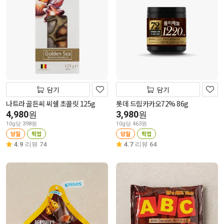
담기
담기
나트라 골든씨 씨쉘 초콜릿 125g
롯데 드림카카오72% 86g
4,980
3,980
원
원
10g당 398원
10g당 463원
당일
픽업
당일
픽업
4.9
리뷰 74
4.7
리뷰 64