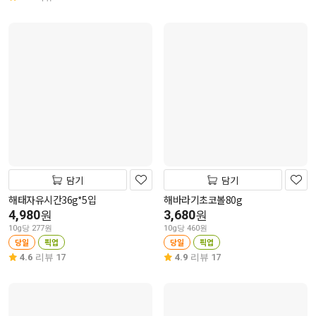
담기
담기
해태자유시간36g*5입
해바라기초코볼80g
4,980
3,680
원
원
10g당 277원
10g당 460원
당일
픽업
당일
픽업
4.6
리뷰 17
4.9
리뷰 17