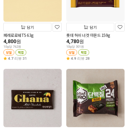
담기
담기
페레로로쉐T5 63g
롯데 허쉬 너겟 아몬드 159g
4,800
4,780
원
원
10g당 762원
10g당 301원
당일
픽업
당일
픽업
4.7
리뷰 31
4.9
리뷰 28