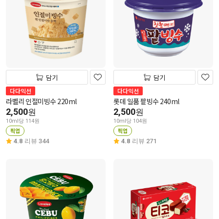
담기
담기
다다익선
다다익선
라벨리 인절미빙수 220ml
롯데 일품 팥빙수 240ml
2,500
2,500
원
원
10ml당 114원
10ml당 104원
픽업
픽업
4.8
리뷰 344
4.8
리뷰 271