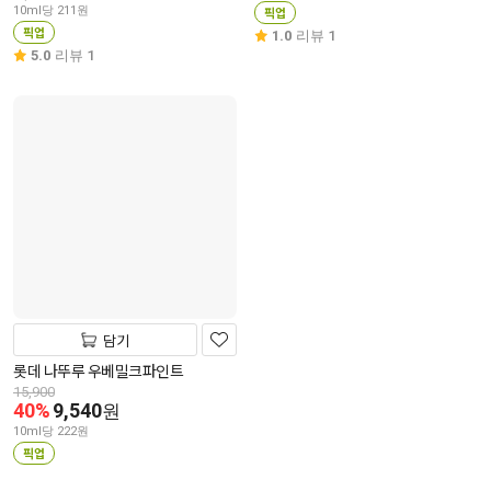
10ml당 211원
픽업
픽업
1.0
리뷰 1
5.0
리뷰 1
담기
롯데 나뚜루 우베밀크파인트
15,900
40%
9,540
원
10ml당 222원
픽업