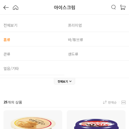
아이스크림
전체보기
프리미엄
홈류
바/튜브류
콘류
샌드류
얼음/기타
전체보기
25
판매순
개의 상품