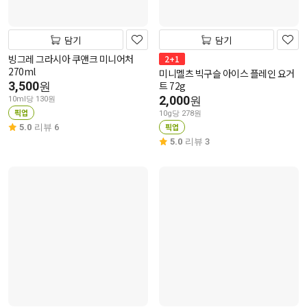
담기
담기
빙그레 그라시아 쿠앤크 미니어처
2+1
270ml
미니멜츠 빅구슬 아이스 플레인 요거
3,500
트 72g
원
2,000
원
10ml당 130원
픽업
10g당 278원
픽업
5.0
리뷰 6
5.0
리뷰 3