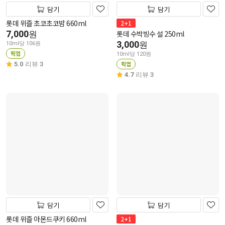
담기
담기
롯데 위즐 초코초코밤 660ml
2+1
7,000
롯데 수박빙수 설 250ml
원
3,000
원
10ml당 106원
픽업
10ml당 120원
픽업
5.0
리뷰 3
4.7
리뷰 3
담기
담기
롯데 위즐 아몬드쿠키 660ml
2+1