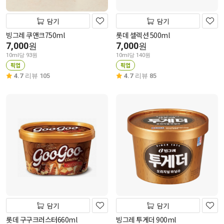
담기
담기
빙그레 쿠앤크750ml
롯데 셀렉션 500ml
7,000
7,000
원
원
10ml당 93원
10ml당 140원
픽업
픽업
4.7
리뷰 105
4.7
리뷰 85
담기
담기
롯데 구구크러스터660ml
빙그레 투게더 900ml