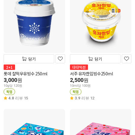
담기
담기
2+1
다다익선
롯데 찰떡우유빙수 250ml
서주 유자한입빙수250ml
3,000
2,500
원
원
10g당 120원
10ml당 100원
픽업
픽업
4.8
리뷰 15
3.9
리뷰 12