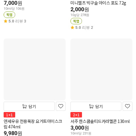
7,000
미니멜츠 빅구슬 아이스 포도 72g
원
2,000
원
10ml당 106원
픽업
10g당 278원
픽업
5.0
리뷰 3
5.0
리뷰 2
담기
담기
1+1
2+1
연세우유 전용목장 요거트아이스크
서주 한스쿱솔티드카라멜콘 130ml
림 474ml
3,000
원
9,980
원
10ml당 231원