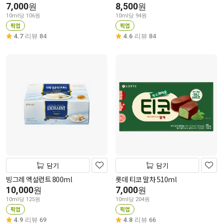
7,000
8,500
원
원
10ml당 106원
10ml당 94원
픽업
픽업
4.7
리뷰 84
4.6
리뷰 84
담기
담기
빙그레 엑설런트 800ml
롯데 티코 말차 510ml
10,000
7,000
원
원
10ml당 125원
10ml당 204원
픽업
픽업
4.9
리뷰 69
4.8
리뷰 66