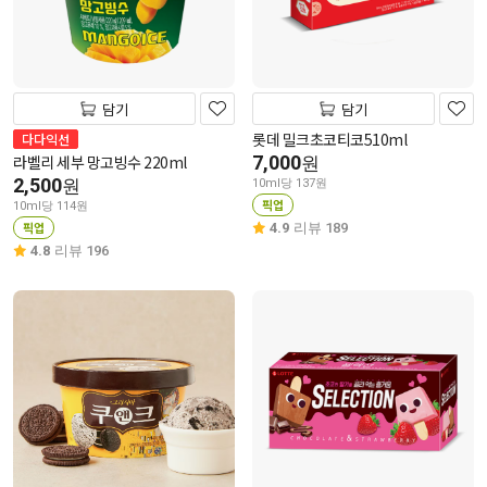
담기
담기
롯데 밀크초코티코510ml
다다익선
라벨리 세부 망고빙수 220ml
7,000
원
2,500
원
10ml당 137원
픽업
10ml당 114원
픽업
4.9
리뷰 189
4.8
리뷰 196