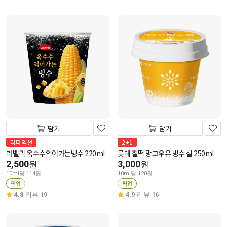
담기
담기
다다익선
2+1
라벨리 옥수수익어가는빙수 220ml
롯데 찰떡 망고우유 빙수 설 250ml
2,500
3,000
원
원
10ml당 114원
10ml당 120원
픽업
픽업
4.8
리뷰 19
4.9
리뷰 16