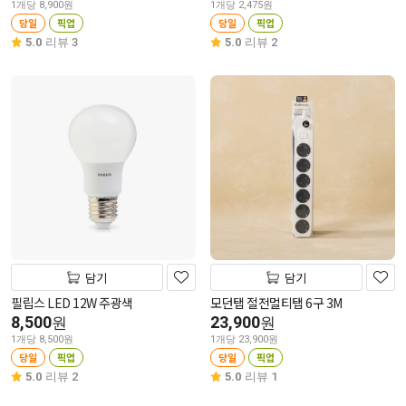
1개당 8,900원
1개당 2,475원
당일
픽업
당일
픽업
5.0
리뷰 3
5.0
리뷰 2
담기
담기
필립스 LED 12W 주광색
모던탭 절전멀티탭 6구 3M
8,500
23,900
원
원
1개당 8,500원
1개당 23,900원
당일
픽업
당일
픽업
5.0
리뷰 2
5.0
리뷰 1