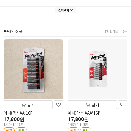
전체보기
49
판매순
개의 상품
담기
담기
에너)맥스AA*16P
에너)맥스 AAA*16P
17,800
17,800
원
원
1개당 1,113원
1개당 1,113원
당일
픽업
당일
픽업