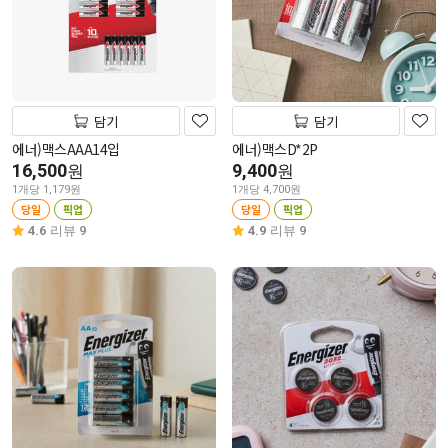
담기
담기
에너)맥스AAA14입
에너)맥스D*2P
16,500
9,400
원
원
1개당 1,179원
1개당 4,700원
당일
픽업
당일
픽업
4.6
리뷰 9
4.9
리뷰 9