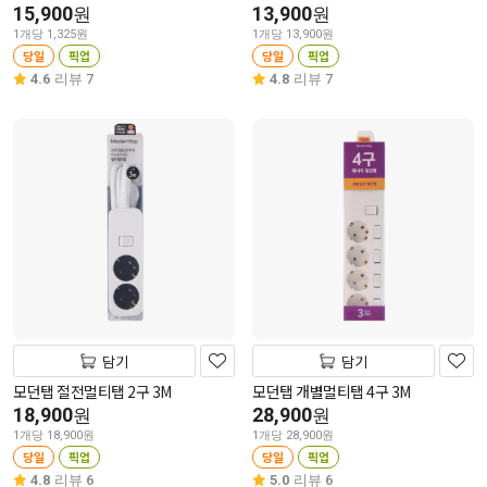
15,900
13,900
원
원
1개당 1,325원
1개당 13,900원
당일
픽업
당일
픽업
4.6
리뷰 7
4.8
리뷰 7
담기
담기
모던탭 절전멀티탭 2구 3M
모던탭 개별멀티탭 4구 3M
18,900
28,900
원
원
1개당 18,900원
1개당 28,900원
당일
픽업
당일
픽업
4.8
리뷰 6
5.0
리뷰 6