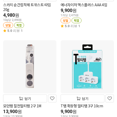
스카치 순간접착제 트위스트 타입
에너자이저 맥스플러스 AAA 4입
20g
9,900
원
4,980
원
1개당 2,475원
10g당 2,490원
당일
픽업
당일
픽업
5.0
리뷰 1
5.0
리뷰 1
담기
담기
모던탭 절전멀티탭 2구 1M
T탭 확장형 멀티탭 3구 10cm
13,900
9,900
원
원
1개당 13,900원
1개당 9,900원