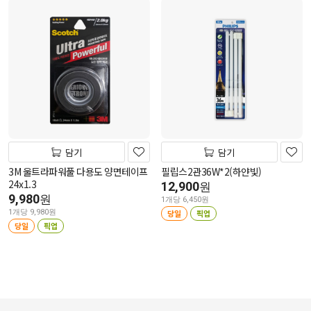
담기
담기
3M 울트라파워풀 다용도 양면테이프
필립스2관36W*2(하얀빛)
24x1.3
12,900
원
9,980
원
1개당 6,450원
1개당 9,980원
당일
픽업
당일
픽업