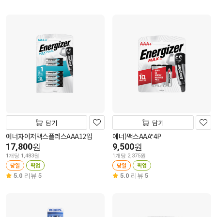
담기
담기
에너자이저맥스플러스AAA12입
에너)맥스AAA*4P
17,800
9,500
원
원
1개당 1,483원
1개당 2,375원
당일
픽업
당일
픽업
5.0
리뷰 5
5.0
리뷰 5