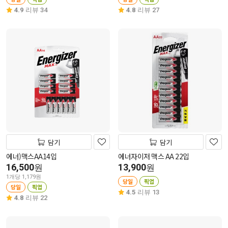
4.9
리뷰 34
4.8
리뷰 27
담기
담기
에너)맥스AA14입
에너자이저 맥스 AA 22입
16,500
13,900
원
원
1개당 1,179원
당일
픽업
당일
픽업
4.5
리뷰 13
4.8
리뷰 22