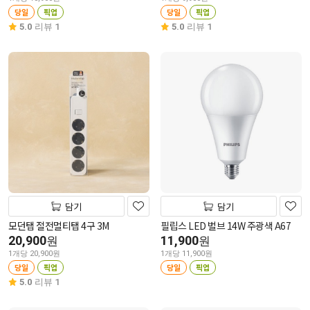
당일
픽업
당일
픽업
5.0
리뷰 1
5.0
리뷰 1
담기
담기
모던탭 절전멀티탭 4구 3M
필립스 LED 벌브 14W 주광색 A67
20,900
11,900
원
원
1개당 20,900원
1개당 11,900원
당일
픽업
당일
픽업
5.0
리뷰 1