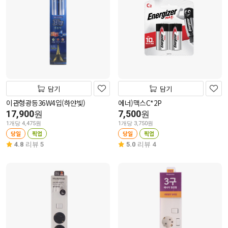
담기
담기
이관형광등36W4입(하얀빛)
에너)맥스C*2P
17,900
7,500
원
원
1개당 4,475원
1개당 3,750원
당일
픽업
당일
픽업
4.8
리뷰 5
5.0
리뷰 4