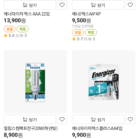
담기
담기
에너자이저 맥스 AAA 22입
에너)맥스AA*4P
13,900
9,500
원
원
1개당 2,375원
당일
픽업
당일
픽업
5.0
리뷰 3
3.7
리뷰 3
담기
담기
필립스컴팩트전구20W(하얀빛)
에너자이저맥스플러스AA4입
8,900
9,900
원
원