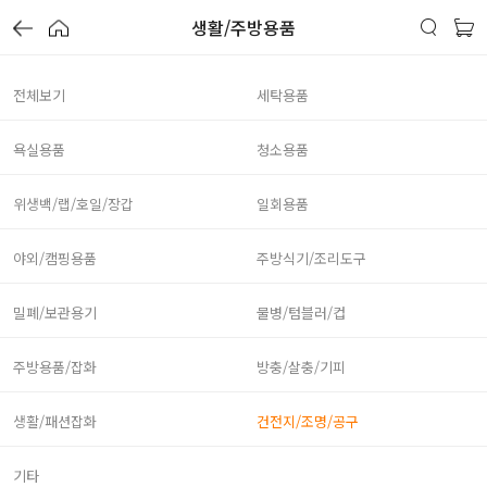
생활/주방용품
전체보기
세탁용품
욕실용품
청소용품
위생백/랩/호일/장갑
일회용품
야외/캠핑용품
주방식기/조리도구
밀폐/보관용기
물병/텀블러/컵
주방용품/잡화
방충/살충/기피
생활/패션잡화
건전지/조명/공구
기타