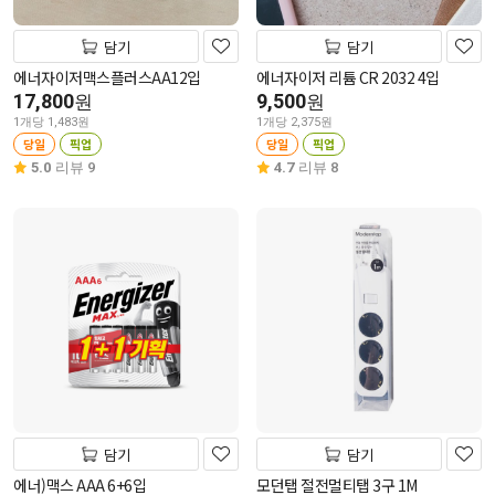
담기
담기
에너자이저맥스플러스AA12입
에너자이저 리튬 CR 2032 4입
17,800
9,500
원
원
1개당 1,483원
1개당 2,375원
당일
픽업
당일
픽업
5.0
리뷰 9
4.7
리뷰 8
담기
담기
에너)맥스 AAA 6+6입
모던탭 절전멀티탭 3구 1M