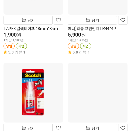
담기
담기
TAPEX 갈색테이프 48mm*35m
에너)리튬 코인전지 LR44*4P
1,900
5,900
원
원
1개당 1,900원
1개당 1,475원
당일
픽업
당일
픽업
5.0
리뷰 1
5.0
리뷰 1
담기
담기