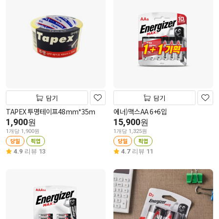
담기
담기
TAPEX 투명테이프48mm*35m
에너)맥스AA 6+6입
1,900
15,900
원
원
1개당 1,900원
1개당 1,325원
당일
픽업
당일
픽업
4.9
리뷰 13
4.7
리뷰 11