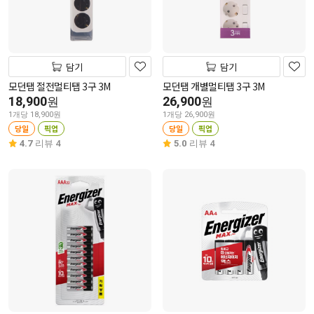
담기
담기
모던탭 절전멀티탭 3구 3M
모던탭 개별멀티탭 3구 3M
18,900
26,900
원
원
1개당 18,900원
1개당 26,900원
당일
픽업
당일
픽업
4.7
리뷰 4
5.0
리뷰 4