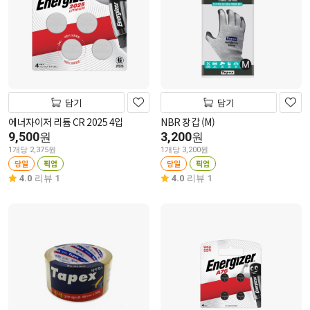
담기
담기
에너자이저 리튬 CR 2025 4입
NBR 장갑 (M)
9,500
3,200
원
원
1개당 2,375원
1개당 3,200원
당일
픽업
당일
픽업
4.0
리뷰 1
4.0
리뷰 1