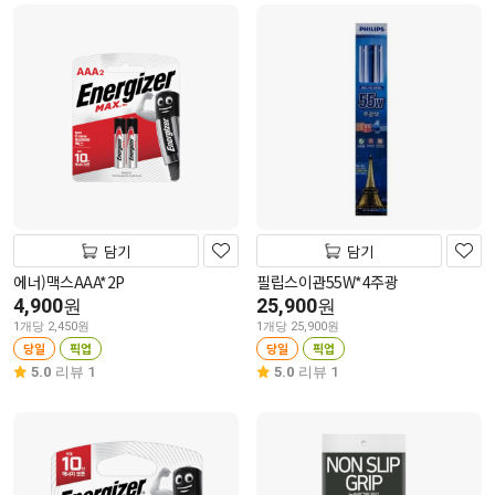
담기
담기
에너)맥스AAA*2P
필립스이관55W*4주광
4,900
25,900
원
원
1개당 2,450원
1개당 25,900원
당일
픽업
당일
픽업
5.0
리뷰 1
5.0
리뷰 1