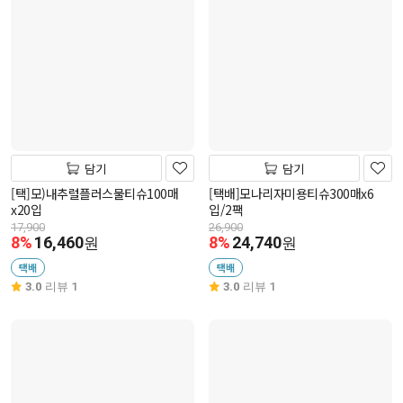
담기
담기
[택]모)내추럴플러스물티슈100매
[택배]모나리자미용티슈300매x6
x20입
입/2팩
17,900
26,900
8%
16,460
8%
24,740
원
원
택배
택배
3.0
리뷰 1
3.0
리뷰 1