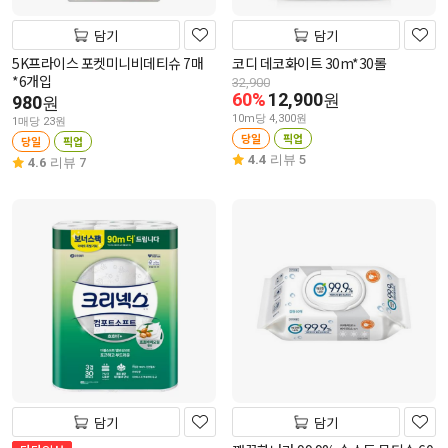
담기
담기
5K프라이스 포켓미니비데티슈 7매
코디 데코화이트 30m*30롤
*6개입
32,900
60%
12,900
원
980
원
10m당 4,300원
1매당 23원
당일
픽업
당일
픽업
4.4
리뷰 5
4.6
리뷰 7
담기
담기