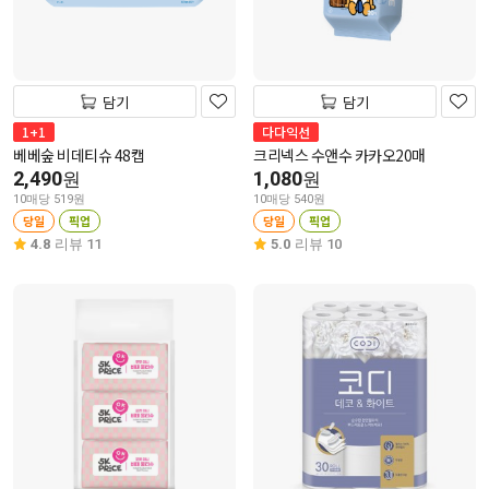
담기
담기
1+1
다다익선
베베숲 비데티슈 48캡
크리넥스 수앤수 카카오20매
2,490
1,080
원
원
10매당 519원
10매당 540원
당일
픽업
당일
픽업
4.8
리뷰 11
5.0
리뷰 10