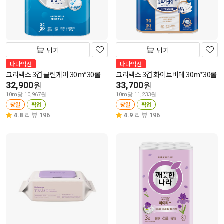
담기
담기
다다익선
다다익선
크리넥스 3겹 클린케어 30m*30롤
크리넥스 3겹 화이트비데 30m*30롤
32,900
33,700
원
원
10m당 10,967원
10m당 11,233원
당일
픽업
당일
픽업
4.8
리뷰 196
4.9
리뷰 196