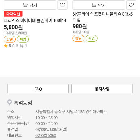
담기
담기
5K프라이스 포켓미니물티슈 8매x6
다다익선
개입
크리넥스 마이비데 클린케어 10매*4
980
원
5,800
원
1매당 20원
10매당 5,800원
당일
픽업
당일
픽업
5.0
리뷰 1
FAQ
공지사항
흑석동점
주소
서울특별시 동작구 서달로 158 명수대아파트
영업시간
10:00 - 23:00
주문가능시간
00:00 - 24:00
휴점일
08/09(일),08/23(일)
대표번호
02 380 5060