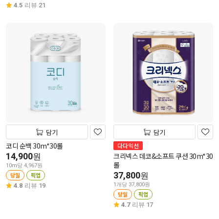
4.5
리뷰 21
담기
담기
코디 순백 30m*30롤
다다익선
14,900
크리넥스 데코&소프트 쿠션 30m*30
원
롤
10m당 4,967원
37,800
원
당일
픽업
1개당 37,800원
4.8
리뷰 19
당일
픽업
4.7
리뷰 17