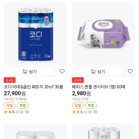
담기
담기
1+1
1+1
코디 비데&클린 화장지 30m*30롤
베피스 젠틀 센시티브 (캡) 80매
27,900
2,980
원
원
10m당 9,300원
1매당 37원
당일
픽업
당일
픽업
4.8
리뷰 16
4.6
리뷰 15