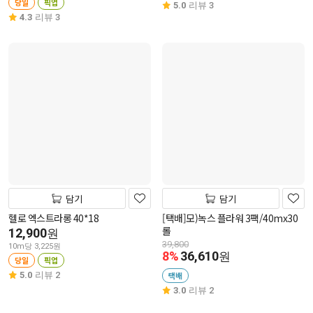
당일
픽업
5.0
리뷰 3
4.3
리뷰 3
담기
담기
헬로 엑스트라롱 40*18
[택배]모)녹스 플라워 3팩/40mx30
롤
12,900
원
39,800
10m당 3,225원
8%
36,610
원
당일
픽업
5.0
리뷰 2
택배
3.0
리뷰 2