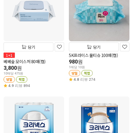
담기
담기
5K프라이스 물티슈 100매(캡)
1+1
베베숲 모이스처 80매(캡)
980
원
3,800
원
1매당 10원
당일
픽업
10매당 475원
당일
픽업
4.8
리뷰 274
4.9
리뷰 894