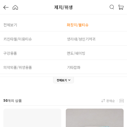
제지/위생
전체보기
화장지/물티슈
키친타월/미용티슈
생리대/성인기저귀
구강용품
면도/쉐이빙
의약외품/위생용품
기타잡화
전체보기
50
판매순
개의 상품