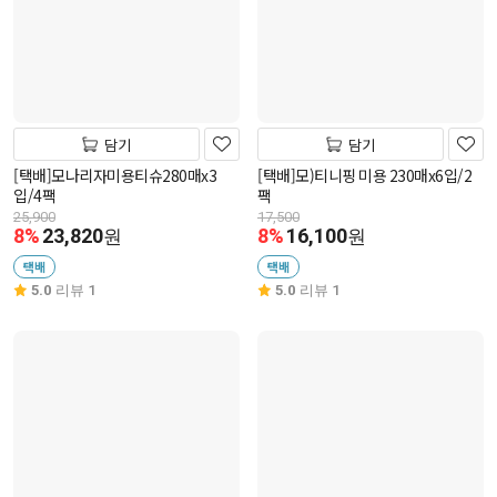
담기
담기
[택배]모나리자미용티슈280매x3
[택배]모)티니핑 미용 230매x6입/2
입/4팩
팩
25,900
17,500
8%
23,820
8%
16,100
원
원
택배
택배
5.0
리뷰 1
5.0
리뷰 1