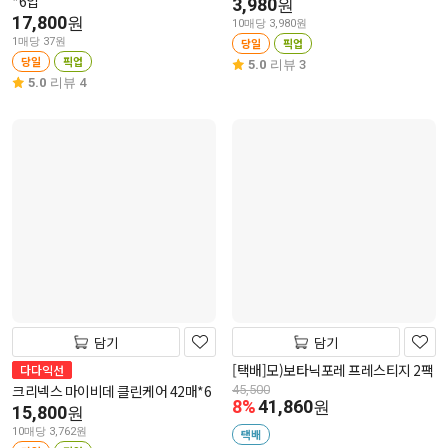
*6입
3,980
원
17,800
원
10매당 3,980원
1매당 37원
당일
픽업
당일
픽업
5.0
리뷰 3
5.0
리뷰 4
담기
담기
[택배]모)보타닉포레 프레스티지 2팩
다다익선
크리넥스 마이비데 클린케어 42매*6
45,500
8%
41,860
원
15,800
원
10매당 3,762원
택배