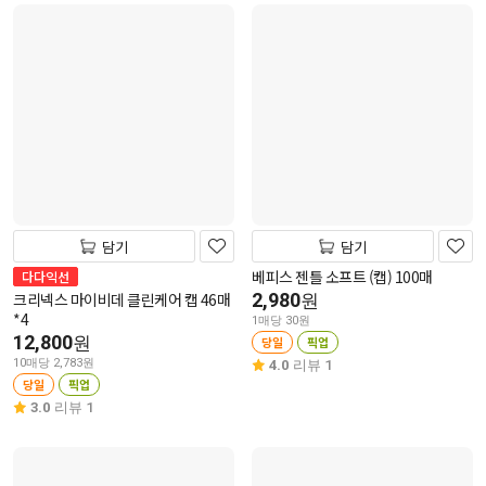
담기
담기
베피스 젠틀 소프트 (캡) 100매
다다익선
크리넥스 마이비데 클린케어 캡 46매
2,980
원
*4
1매당 30원
12,800
원
당일
픽업
10매당 2,783원
4.0
리뷰 1
당일
픽업
3.0
리뷰 1