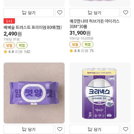
담기
담기
깨끗한나라 허브가든 아이리스
1+1
30M*30롤
베베숲 트러스트 프리미엄 80매(캡)
31,900
원
2,490
원
10m당 10,633원
1매당 31원
당일
픽업
당일
픽업
4.8
리뷰 75
4.8
리뷰 142
담기
담기