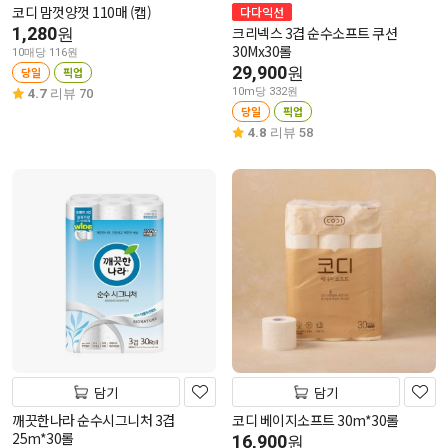
코디 맘껏양껏 110매 (캡)
다다익선
1,280
크리넥스 3겹 순수소프트 쿠션
원
30Mx30롤
10매당 116원
29,900
원
당일
픽업
10m당 332원
4.7
리뷰 70
당일
픽업
4.8
리뷰 58
담기
담기
깨끗한나라 순수시그니처 3겹
코디 베이지소프트 30m*30롤
25m*30롤
16,900
원