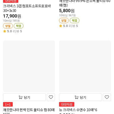
깨끗한나라 99.9% 손소독 물티슈 60
다다익선
매(캡)
크리넥스 3겹 컴포트소프트호호바
30+3x30
5,800
원
17,900
원
10매당 967원
당일
픽업
10m당 181원
당일
픽업
5.0
리뷰 5
5.0
리뷰 5
담기
담기
1+1
다다익선
깨끗한나라 편백 민트 물티슈 캡 80매
뉴 크리넥스 수앤수 10매*6