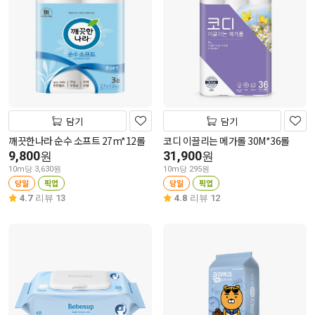
담기
담기
깨끗한나라 순수 소프트 27m*12롤
코디 이끌리는 메가롤 30M*36롤
9,800
31,900
원
원
10m당 3,630원
10m당 295원
당일
픽업
당일
픽업
4.7
리뷰 13
4.8
리뷰 12