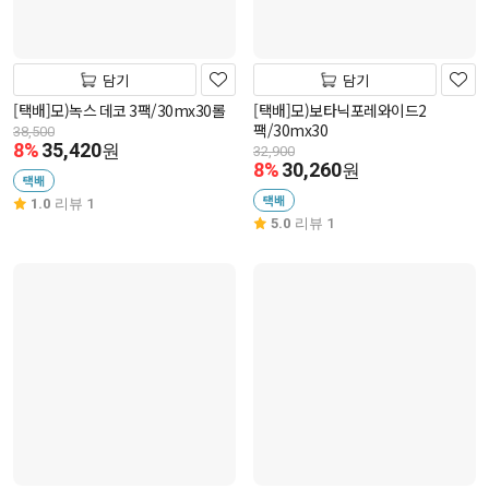
담기
담기
[택배]모)녹스 데코 3팩/30mx30롤
[택배]모)보타닉포레와이드2
팩/30mx30
38,500
8%
35,420
원
32,900
8%
30,260
원
택배
택배
1.0
리뷰 1
5.0
리뷰 1