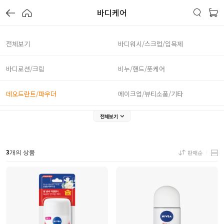
바디케어
전체보기
바디워시/스크럽/입욕제
바디로션/크림
비누/핸드/풋케어
데오드란트/파우더
메이크업/뷰티소품/기타
전체보기
3
판매순
개의 상품