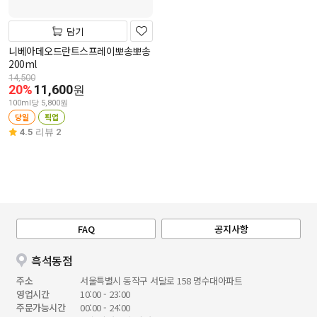
담기
니베아데오드란트스프레이뽀송뽀송
200ml
14,500
20%
11,600
원
100ml당 5,800원
당일
픽업
4.5
리뷰 2
FAQ
공지사항
흑석동점
주소
서울특별시 동작구 서달로 158 명수대아파트
영업시간
10:00 - 23:00
주문가능시간
00:00 - 24:00