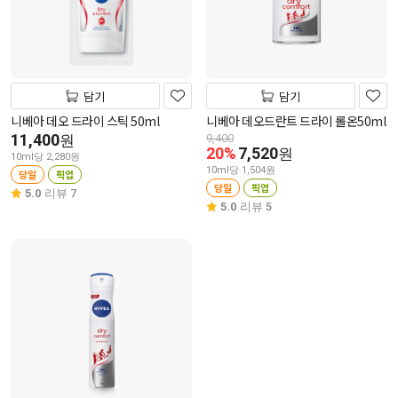
담기
담기
니베아 데오 드라이 스틱 50ml
니베아 데오드란트 드라이 롤온50ml
11,400
원
9,400
20%
7,520
원
10ml당 2,280원
10ml당 1,504원
당일
픽업
당일
픽업
5.0
리뷰 7
5.0
리뷰 5