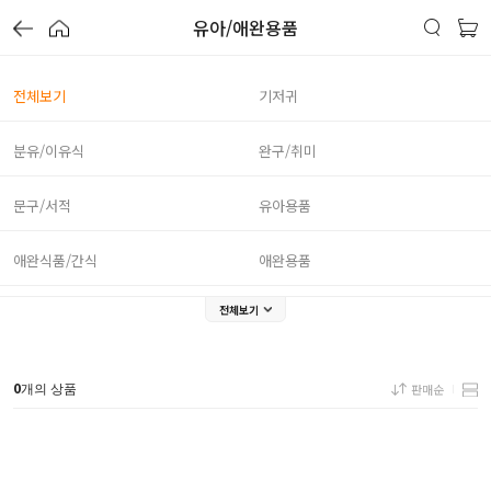
유아/애완용품
전체보기
기저귀
분유/이유식
완구/취미
문구/서적
유아용품
애완식품/간식
애완용품
전체보기
0
판매순
개의 상품